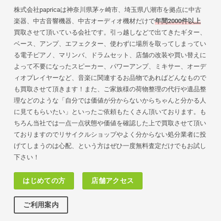
株式会社papricaは神奈川県茅ヶ崎市、埼玉県八潮市を拠点に中古
楽器、中古音響機器、中古オーディオ機材だけで
年間2000件以上
買取させて頂いている会社です。引っ越しなどで出てきたギター、
ベース、アンプ、エフェクター、使わずに場所を取ってしまってい
る電子ピアノ、マリンバ、ドラムセット、店舗の改装や買い替えに
よって不要になったスピーカー、パワーアンプ、ミキサー、オーデ
ィオプレイヤーなど、音楽に関連するお品物であればどんなもので
も買取させて頂きます！また、ご家族様の荷物
整理の代行や遺品整
理などのような「自分では価値が分からないからちゃんと分かる人
に見てもらいたい」といったご依頼もたくさん頂いております。も
ちろん当社では一点一点状態や価値を確認した上で買取させて頂い
ておりますのでリサイクルショップやよく分からない処分業者に投
げてしまうのは心配、という方はぜひ一度無料査定だけでもお試し
下さい！
はじめての方
店舗アクセス
ご利用案内