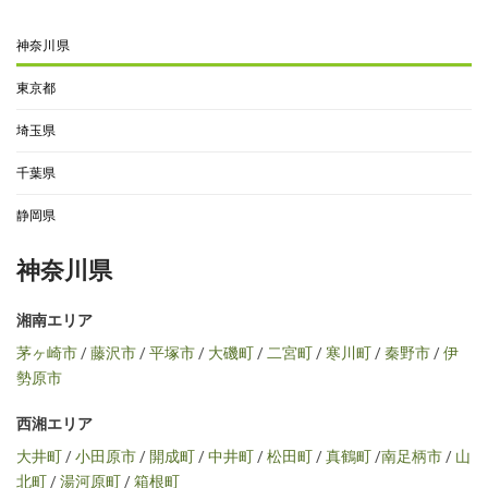
神奈川県
東京都
埼玉県
千葉県
静岡県
神奈川県
湘南エリア
茅ヶ崎市
/
藤沢市
/
平塚市
/
大磯町
/
二宮町
/
寒川町
/
秦野市
/
伊
勢原市
西湘エリア
大井町
/
小田原市
/
開成町
/
中井町
/
松田町
/
真鶴町
/
南足柄市
/
山
北町
/
湯河原町
/
箱根町