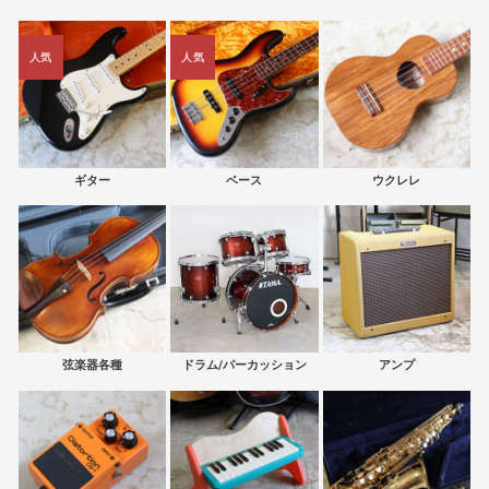
人気
人気
ギター
ベース
ウクレレ
弦楽器各種
ドラム/パーカッション
アンプ