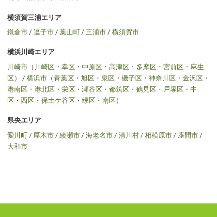
横須賀三浦エリア
鎌倉市
/
逗子市
/
葉山町
/
三浦市
/
横須賀市
横浜川崎エリア
川崎市
（
川崎区
・
幸区
・
中原区
・
高津区
・
多摩区
・
宮前区
・
麻生
区
） /
横浜市
（
青葉区
・
旭区
・
泉区
・
磯子区
・
神奈川区
・
金沢区
・
港南区
・
港北区
・
栄区
・
瀬谷区
・
都筑区
・
鶴見区
・
戸塚区
・
中
区
・
西区
・
保土ケ谷区
・
緑区
・
南区
）
県央エリア
愛川町
/
厚木市
/
綾瀬市
/
海老名市
/
清川村
/
相模原市
/
座間市
/
大和市