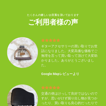
たくさんの嬉しいお言葉を頂いております
ご利用者様の声
り不
ギターアクセサリーの買い取りでお世
買い
話になりました。大変高価な価格でご
い感
無理を言って買い取って頂けて大変助
ん知
かりました。ありがとうございまし
た。
Google Mapレビューより
まし
交通の便はけっして良好ではないので
した
すが、思いがけず掘り出し物が見つか
ので
ったり、買い取りも良心的だったりで