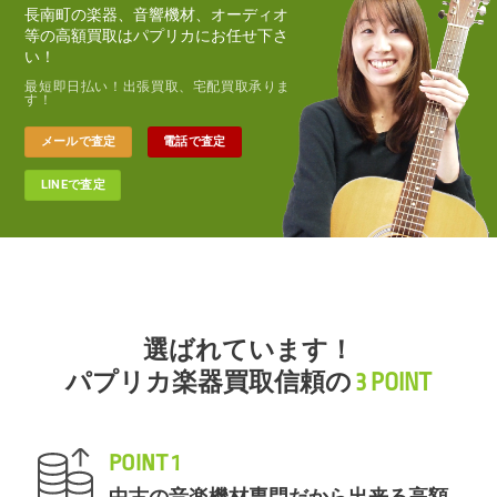
長南町の楽器、音響機材、オーディオ
等の高額買取はパプリカにお任せ下さ
い！
最短即日払い！出張買取、宅配買取承りま
す！
メールで査定
電話で査定
LINEで査定
選ばれています！
パプリカ楽器買取信頼の
3 POINT
POINT 1