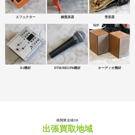
エフェクター
鍵盤楽器
管楽器
DJ機材
DTM/REC/PA機材
オーディオ機材
南関東全域OK
出張買取地域