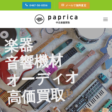
Skip
0467-50-0556
メールで無料査定
to
content
楽器
音響機材
オーディオ
高価買取