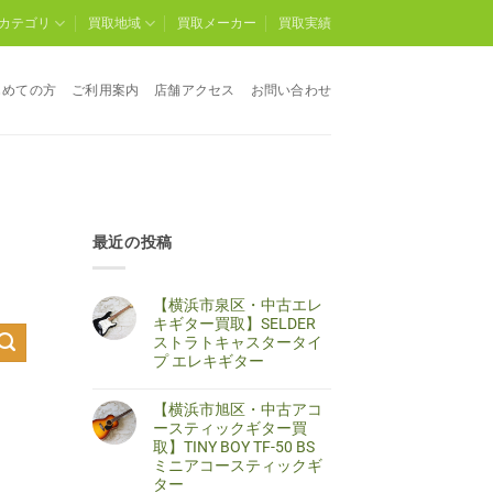
カテゴリ
買取地域
買取メーカー
買取実績
じめての方
ご利用案内
店舗アクセス
お問い合わせ
最近の投稿
【横浜市泉区・中古エレ
キギター買取】SELDER
ストラトキャスタータイ
プ エレキギター
【横
コ
浜
メ
【横浜市旭区・中古アコ
市
ン
泉
ト
ースティックギター買
区・
は
取】TINY BOY TF-50 BS
中
ま
古
だ
ミニアコースティックギ
エ
あ
ター
レ
り