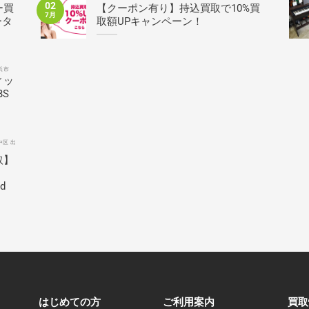
02
ー買
【クーポン有り】持込買取で10%買
7月
ータ
取額UPキャンペーン！
浜市
ィッ
BS
中区 出
取】
ed
はじめての方
ご利用案内
買取