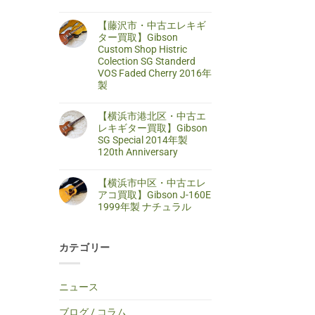
キ
ま
【横
コ
ギ
せ
浜
メ
タ
ん
【藤沢市・中古エレキギ
市
ン
ー
旭
ト
ター買取】Gibson
買
区・
は
Custom Shop Histric
取】
中
ま
SELDER
古
だ
Colection SG Standerd
ス
ア
あ
VOS Faded Cherry 2016年
ト
コ
り
ラ
製
ー
ま
ト
ス
せ
キ
【藤
コ
テ
ん
ャ
沢
メ
ィ
【横浜市港北区・中古エ
ス
市・
ン
ッ
タ
中
ト
レキギター買取】Gibson
ク
ー
古
は
ギ
SG Special 2014年製
タ
エ
ま
タ
イ
レ
だ
120th Anniversary
ー
プ
キ
あ
買
エ
【横
コ
ギ
り
取】
レ
浜
メ
タ
ま
TINY
【横浜市中区・中古エレ
キ
市
ン
ー
せ
BOY
ギ
港
ト
買
ん
アコ買取】Gibson J-160E
TF-
タ
北
は
取】
50
1999年製 ナチュラル
ー
区・
ま
Gibson
BS
へ
中
だ
Custom
ミ
【横
コ
の
古
あ
Shop
ニ
浜
メ
エ
り
Histric
ア
市
ン
レ
ま
Colection
コ
カテゴリー
中
ト
キ
せ
SG
ー
区・
は
ギ
ん
Standerd
ス
中
ま
タ
VOS
テ
古
だ
ー
Faded
ィ
エ
あ
買
ニュース
Cherry
ッ
レ
り
取】
2016
ク
ア
ま
Gibson
年
ギ
コ
せ
SG
ブログ / コラム
製
タ
買
ん