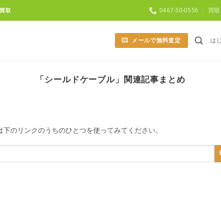
0467-50-0556
買取
買取
メールで無料査定
は
「
シールドケーブル
」関連記事まとめ
は下のリンクのうちのひとつを使ってみてください。