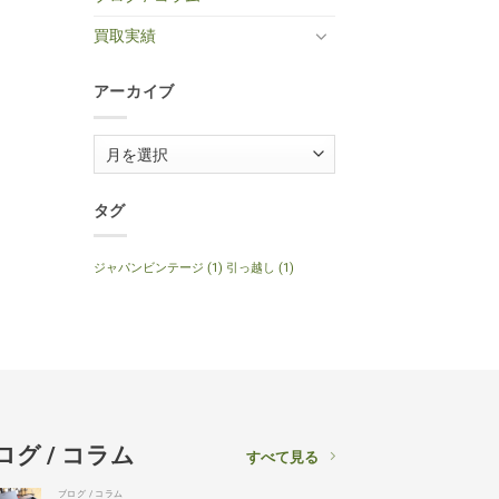
Special
へ
ー
取】
2014
の
へ
Gibson
年
買取実績
の
J-
製
160E
120th
1999
Anniversary
年
へ
アーカイブ
製
の
ナ
チ
ュ
ア
ラ
ル
ー
へ
の
カ
タグ
イ
ブ
ジャパンビンテージ
(1)
引っ越し
(1)
ログ / コラム
すべて見る
ブログ / コラム