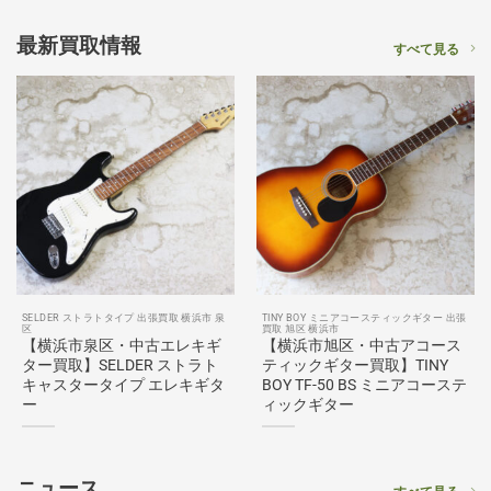
最新買取情報
すべて見る
SELDER ストラトタイプ 出張買取 横浜市 泉
TINY BOY ミニアコースティックギター 出張
区
買取 旭区 横浜市
【横浜市泉区・中古エレキギ
【横浜市旭区・中古アコース
ター買取】SELDER ストラト
ティックギター買取】TINY
キャスタータイプ エレキギタ
BOY TF-50 BS ミニアコーステ
ー
ィックギター
ニュース