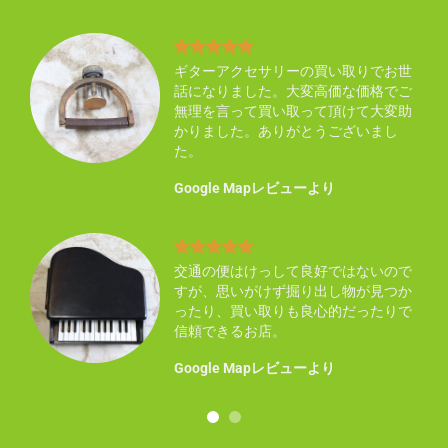
り不
ギターアクセサリーの買い取りでお世
買い
話になりました。大変高価な価格でご
い感
無理を言って買い取って頂けて大変助
ん知
かりました。ありがとうございまし
た。
Google Mapレビューより
まし
交通の便はけっして良好ではないので
した
すが、思いがけず掘り出し物が見つか
ので
ったり、買い取りも良心的だったりで
事に
信頼できるお店。
！
Google Mapレビューより