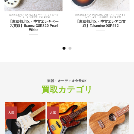
23区西部エリア IBANEZ エレキベース ジャズベタ
23区西部エリア TAKAMINE アコースティックギタ
イプ ベース 出張買取 北区 東京都
ー エレアコ ギター 出張買取 北区 東京都
【東京都北区・中古エレキベー
【東京都北区・中古エレアコ買
ス買取】Ibanez GSR320 Pearl
取】Takamine DSP512
White
楽器・オーディオ全般OK
買取カテゴリ
人気
人気