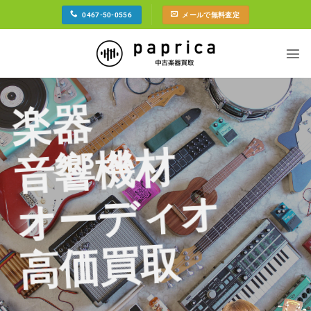
Skip
0467-50-0556
メールで無料査定
to
content
楽器
音響機材
オーディオ
高価買取