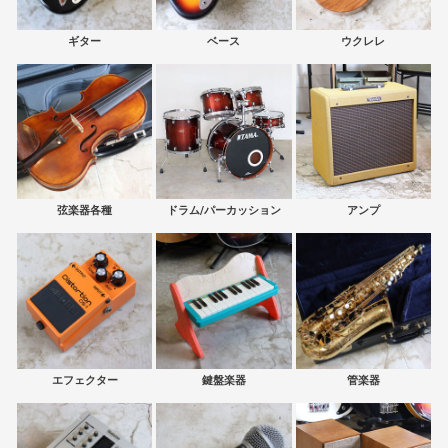
ギター
ベース
ウクレレ
弦楽器各種
ドラム/パーカッション
アンプ
エフェクター
鍵盤楽器
管楽器