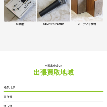
DJ機材
DTM/REC/PA機材
オーディオ機材
南関東全域OK
出張買取地域
神奈川県
東京都
埼玉県