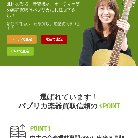
北区の楽器、音響機材、オーディオ等
の高額買取はパプリカにお任せ下さ
い！
最短即日払い！出張買取、宅配買取承りま
す！
メールで査定
電話で査定
LINEで査定
選ばれています！
パプリカ楽器買取信頼の
3 POINT
POINT 1