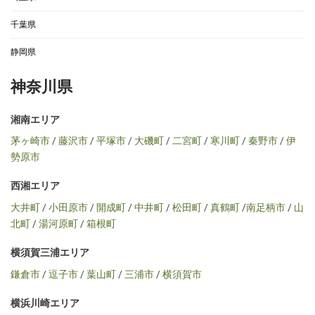
千葉県
静岡県
神奈川県
湘南エリア
茅ヶ崎市
/
藤沢市
/
平塚市
/
大磯町
/
二宮町
/
寒川町
/
秦野市
/
伊
勢原市
西湘エリア
大井町
/
小田原市
/
開成町
/
中井町
/
松田町
/
真鶴町
/
南足柄市
/
山
北町
/
湯河原町
/
箱根町
横須賀三浦エリア
鎌倉市
/
逗子市
/
葉山町
/
三浦市
/
横須賀市
横浜川崎エリア