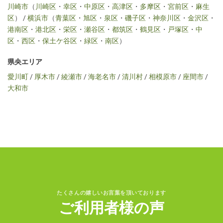
川崎市
（
川崎区
・
幸区
・
中原区
・
高津区
・
多摩区
・
宮前区
・
麻生
区
） /
横浜市
（
青葉区
・
旭区
・
泉区
・
磯子区
・
神奈川区
・
金沢区
・
港南区
・
港北区
・
栄区
・
瀬谷区
・
都筑区
・
鶴見区
・
戸塚区
・
中
区
・
西区
・
保土ケ谷区
・
緑区
・
南区
）
県央エリア
愛川町
/
厚木市
/
綾瀬市
/
海老名市
/
清川村
/
相模原市
/
座間市
/
大和市
たくさんの嬉しいお言葉を頂いております
ご利用者様の声