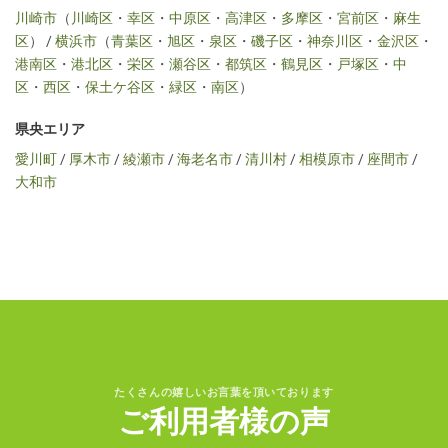
川崎市
（
川崎区
・
幸区
・
中原区
・
高津区
・
多摩区
・
宮前区
・
麻生
区
） /
横浜市
（
青葉区
・
旭区
・
泉区
・
磯子区
・
神奈川区
・
金沢区
・
港南区
・
港北区
・
栄区
・
瀬谷区
・
都筑区
・
鶴見区
・
戸塚区
・
中
区
・
西区
・
保土ケ谷区
・
緑区
・
南区
）
県央エリア
愛川町
/
厚木市
/
綾瀬市
/
海老名市
/
清川村
/
相模原市
/
座間市
/
大和市
たくさんの嬉しいお言葉を頂いております
ご利用者様の声