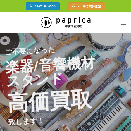
Skip
0467-50-0556
メールで無料査定
to
content
ご不要になった
楽器/音響機材
スタンド
高価買取
致します！