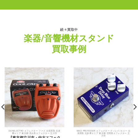
続々買取中
楽器/音響機材スタンド
買取事例
DANELECTRO エフェクター ファズ 出張買取 北多
MAD PROFESSOR エフェクター ディレイ/エコー 出
摩エリア 東京都 歪み系エフェクター 立川市
張買取 北多摩エリア 東京都 空間系エフェクター 立
川市
【東京都立川市・中古エフェク