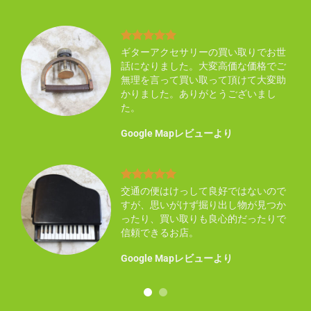
り不
ギターアクセサリーの買い取りでお世
買い
話になりました。大変高価な価格でご
い感
無理を言って買い取って頂けて大変助
ん知
かりました。ありがとうございまし
た。
Google Mapレビューより
まし
交通の便はけっして良好ではないので
した
すが、思いがけず掘り出し物が見つか
ので
ったり、買い取りも良心的だったりで
事に
信頼できるお店。
！
Google Mapレビューより