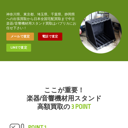
神奈川県、東京都、埼玉県、千葉県、静岡県
への出張買取から日本全国宅配買取まで中古
楽器/音響機材用スタンド買取はパプリカにお
任せ下さい！
メールで査定
電話で査定
LINEで査定
ここが重要！
楽器/音響機材用スタンド
高額買取の
3 POINT
POINT 1