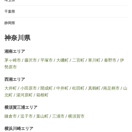
埼玉県
千葉県
静岡県
神奈川県
湘南エリア
茅ヶ崎市
/
藤沢市
/
平塚市
/
大磯町
/
二宮町
/
寒川町
/
秦野市
/
伊
勢原市
西湘エリア
大井町
/
小田原市
/
開成町
/
中井町
/
松田町
/
真鶴町
/
南足柄市
/
山
北町
/
湯河原町
/
箱根町
横須賀三浦エリア
鎌倉市
/
逗子市
/
葉山町
/
三浦市
/
横須賀市
横浜川崎エリア