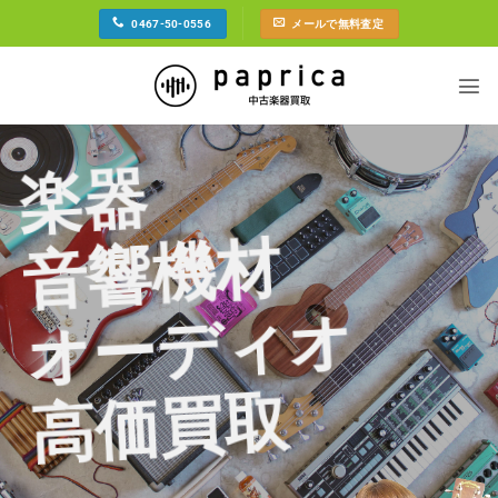
Skip
0467-50-0556
メールで無料査定
to
content
楽器
音響機材
オーディオ
高価買取