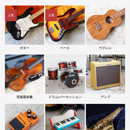
人気
人気
ギター
ベース
ウクレレ
弦楽器各種
ドラム/パーカッション
アンプ