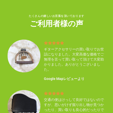
たくさんの嬉しいお言葉を頂いております
ご利用者様の声
り不
ギターアクセサリーの買い取りでお世
買い
話になりました。大変高価な価格でご
い感
無理を言って買い取って頂けて大変助
ん知
かりました。ありがとうございまし
た。
Google Mapレビューより
まし
交通の便はけっして良好ではないので
した
すが、思いがけず掘り出し物が見つか
ので
ったり、買い取りも良心的だったりで