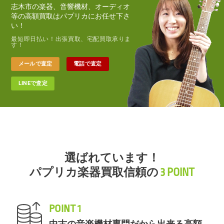
志木市の楽器、音響機材、オーディオ
等の高額買取はパプリカにお任せ下さ
い！
最短即日払い！出張買取、宅配買取承りま
す！
メールで査定
電話で査定
LINEで査定
選ばれています！
パプリカ楽器買取信頼の
3 POINT
POINT 1