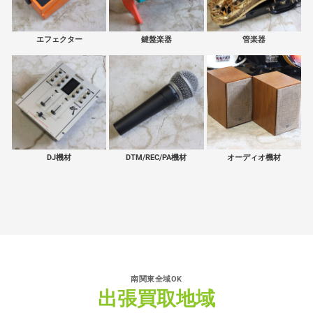
エフェクター
鍵盤楽器
管楽器
DJ機材
DTM/REC/PA機材
オーディオ機材
南関東全域OK
出張買取地域