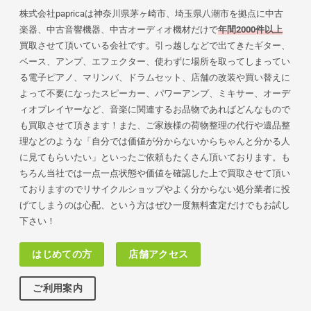
株式会社papricaは神奈川県茅ヶ崎市、埼玉県八潮市を拠点に中古
楽器、中古音響機器、中古オーディオ機材だけで
年間2000件以上
買取させて頂いている会社です。引っ越しなどで出てきたギター、
ベース、アンプ、エフェクター、使わずに場所を取ってしまってい
る電子ピアノ、マリンバ、ドラムセット、店舗の改装や買い替えに
よって不要になったスピーカー、パワーアンプ、ミキサー、オーデ
ィオプレイヤーなど、音楽に関連するお品物であればどんなもので
も買取させて頂きます！また、ご家族様の荷物
整理の代行や遺品整
理などのような「自分では価値が分からないからちゃんと分かる人
に見てもらいたい」といったご依頼もたくさん頂いております。も
ちろん当社では一点一点状態や価値を確認した上で買取させて頂い
ておりますのでリサイクルショップやよく分からない処分業者に投
げてしまうのは心配、という方はぜひ一度無料査定だけでもお試し
下さい！
はじめての方
店舗アクセス
ご利用案内