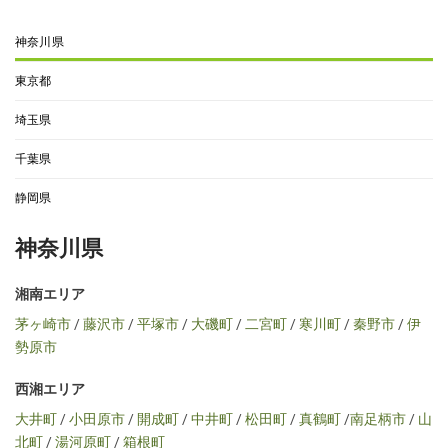
神奈川県
東京都
埼玉県
千葉県
静岡県
神奈川県
湘南エリア
茅ヶ崎市
/
藤沢市
/
平塚市
/
大磯町
/
二宮町
/
寒川町
/
秦野市
/
伊
勢原市
西湘エリア
大井町
/
小田原市
/
開成町
/
中井町
/
松田町
/
真鶴町
/
南足柄市
/
山
北町
/
湯河原町
/
箱根町