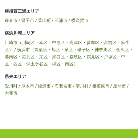
横須賀三浦エリア
鎌倉市
/
逗子市
/
葉山町
/
三浦市
/
横須賀市
横浜川崎エリア
川崎市
（
川崎区
・
幸区
・
中原区
・
高津区
・
多摩区
・
宮前区
・
麻生
区
） /
横浜市
（
青葉区
・
旭区
・
泉区
・
磯子区
・
神奈川区
・
金沢区
・
港南区
・
港北区
・
栄区
・
瀬谷区
・
都筑区
・
鶴見区
・
戸塚区
・
中
区
・
西区
・
保土ケ谷区
・
緑区
・
南区
）
県央エリア
愛川町
/
厚木市
/
綾瀬市
/
海老名市
/
清川村
/
相模原市
/
座間市
/
大和市