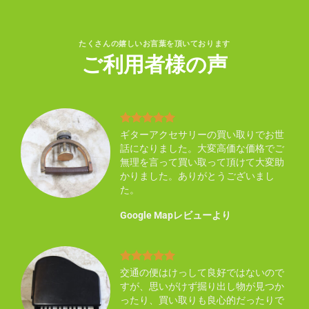
たくさんの嬉しいお言葉を頂いております
ご利用者様の声
り不
ギターアクセサリーの買い取りでお世
買い
話になりました。大変高価な価格でご
い感
無理を言って買い取って頂けて大変助
ん知
かりました。ありがとうございまし
た。
Google Mapレビューより
まし
交通の便はけっして良好ではないので
した
すが、思いがけず掘り出し物が見つか
ので
ったり、買い取りも良心的だったりで