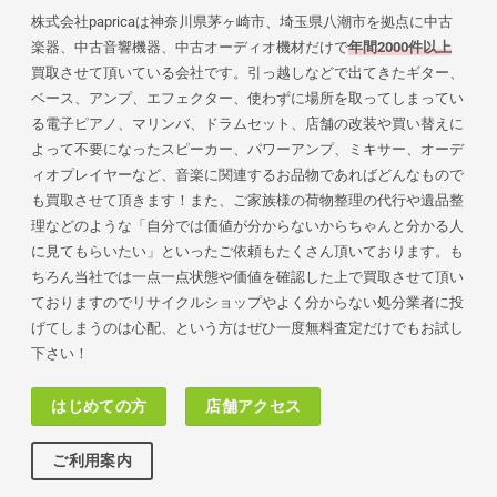
株式会社papricaは神奈川県茅ヶ崎市、埼玉県八潮市を拠点に中古
楽器、中古音響機器、中古オーディオ機材だけで
年間2000件以上
買取させて頂いている会社です。引っ越しなどで出てきたギター、
ベース、アンプ、エフェクター、使わずに場所を取ってしまってい
る電子ピアノ、マリンバ、ドラムセット、店舗の改装や買い替えに
よって不要になったスピーカー、パワーアンプ、ミキサー、オーデ
ィオプレイヤーなど、音楽に関連するお品物であればどんなもので
も買取させて頂きます！また、ご家族様の荷物
整理の代行や遺品整
理などのような「自分では価値が分からないからちゃんと分かる人
に見てもらいたい」といったご依頼もたくさん頂いております。も
ちろん当社では一点一点状態や価値を確認した上で買取させて頂い
ておりますのでリサイクルショップやよく分からない処分業者に投
げてしまうのは心配、という方はぜひ一度無料査定だけでもお試し
下さい！
はじめての方
店舗アクセス
ご利用案内