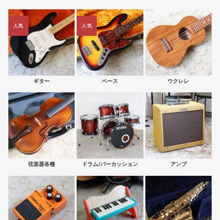
人気
人気
ギター
ベース
ウクレレ
弦楽器各種
ドラム/パーカッション
アンプ