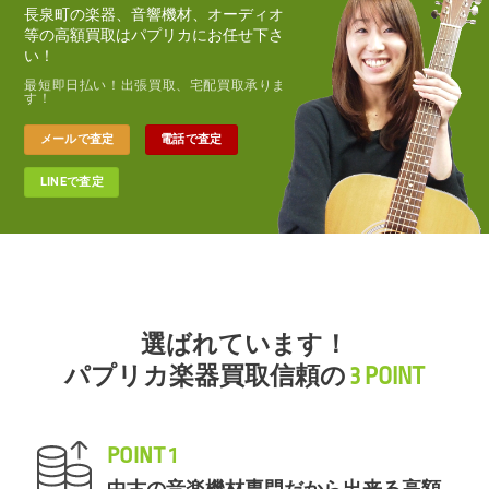
長泉町の楽器、音響機材、オーディオ
等の高額買取はパプリカにお任せ下さ
い！
最短即日払い！出張買取、宅配買取承りま
す！
メールで査定
電話で査定
LINEで査定
選ばれています！
パプリカ楽器買取信頼の
3 POINT
POINT 1