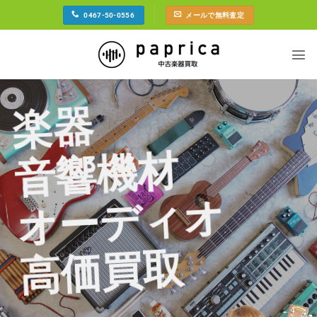
Skip
0467-50-0556
メールで無料査定
to
content
楽器
音響機材
オーディオ
高価買取