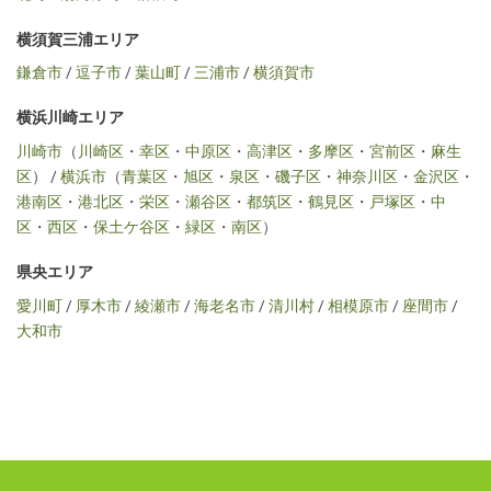
横須賀三浦エリア
鎌倉市
/
逗子市
/
葉山町
/
三浦市
/
横須賀市
横浜川崎エリア
川崎市
（
川崎区
・
幸区
・
中原区
・
高津区
・
多摩区
・
宮前区
・
麻生
区
） /
横浜市
（
青葉区
・
旭区
・
泉区
・
磯子区
・
神奈川区
・
金沢区
・
港南区
・
港北区
・
栄区
・
瀬谷区
・
都筑区
・
鶴見区
・
戸塚区
・
中
区
・
西区
・
保土ケ谷区
・
緑区
・
南区
）
県央エリア
愛川町
/
厚木市
/
綾瀬市
/
海老名市
/
清川村
/
相模原市
/
座間市
/
大和市