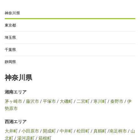
神奈川県
東京都
埼玉県
千葉県
静岡県
神奈川県
湘南エリア
茅ヶ崎市
/
藤沢市
/
平塚市
/
大磯町
/
二宮町
/
寒川町
/
秦野市
/
伊
勢原市
西湘エリア
大井町
/
小田原市
/
開成町
/
中井町
/
松田町
/
真鶴町
/
南足柄市
/
山
北町
/
湯河原町
/
箱根町