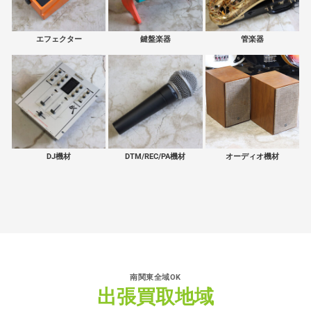
エフェクター
鍵盤楽器
管楽器
DJ機材
DTM/REC/PA機材
オーディオ機材
南関東全域OK
出張買取地域