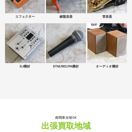
エフェクター
鍵盤楽器
管楽器
DJ機材
DTM/REC/PA機材
オーディオ機材
南関東全域OK
出張買取地域