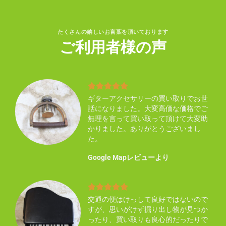
たくさんの嬉しいお言葉を頂いております
ご利用者様の声
り不
ギターアクセサリーの買い取りでお世
買い
話になりました。大変高価な価格でご
い感
無理を言って買い取って頂けて大変助
ん知
かりました。ありがとうございまし
た。
Google Mapレビューより
まし
交通の便はけっして良好ではないので
した
すが、思いがけず掘り出し物が見つか
ので
ったり、買い取りも良心的だったりで