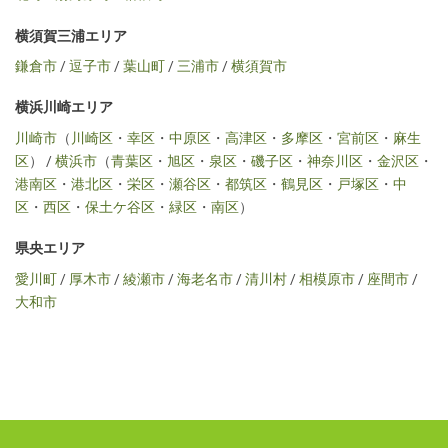
横須賀三浦エリア
鎌倉市
/
逗子市
/
葉山町
/
三浦市
/
横須賀市
横浜川崎エリア
川崎市
（
川崎区
・
幸区
・
中原区
・
高津区
・
多摩区
・
宮前区
・
麻生
区
） /
横浜市
（
青葉区
・
旭区
・
泉区
・
磯子区
・
神奈川区
・
金沢区
・
港南区
・
港北区
・
栄区
・
瀬谷区
・
都筑区
・
鶴見区
・
戸塚区
・
中
区
・
西区
・
保土ケ谷区
・
緑区
・
南区
）
県央エリア
愛川町
/
厚木市
/
綾瀬市
/
海老名市
/
清川村
/
相模原市
/
座間市
/
大和市