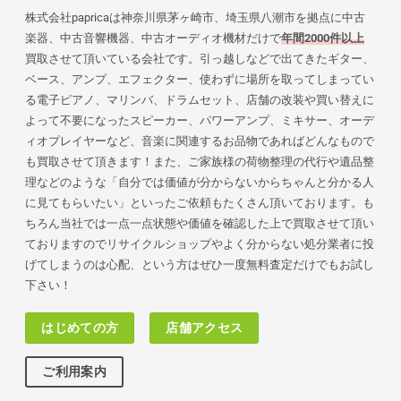
株式会社papricaは神奈川県茅ヶ崎市、埼玉県八潮市を拠点に中古
楽器、中古音響機器、中古オーディオ機材だけで
年間2000件以上
買取させて頂いている会社です。引っ越しなどで出てきたギター、
ベース、アンプ、エフェクター、使わずに場所を取ってしまってい
る電子ピアノ、マリンバ、ドラムセット、店舗の改装や買い替えに
よって不要になったスピーカー、パワーアンプ、ミキサー、オーデ
ィオプレイヤーなど、音楽に関連するお品物であればどんなもので
も買取させて頂きます！また、ご家族様の荷物
整理の代行や遺品整
理などのような「自分では価値が分からないからちゃんと分かる人
に見てもらいたい」といったご依頼もたくさん頂いております。も
ちろん当社では一点一点状態や価値を確認した上で買取させて頂い
ておりますのでリサイクルショップやよく分からない処分業者に投
げてしまうのは心配、という方はぜひ一度無料査定だけでもお試し
下さい！
はじめての方
店舗アクセス
ご利用案内