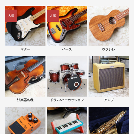
人気
人気
ギター
ベース
ウクレレ
弦楽器各種
ドラム/パーカッション
アンプ