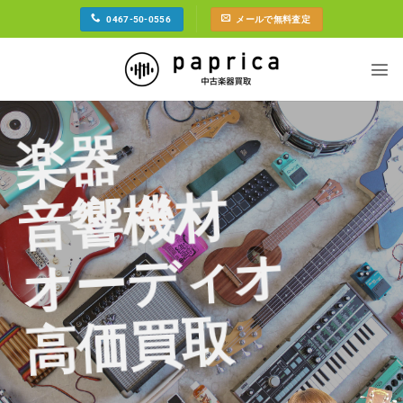
Skip
0467-50-0556
メールで無料査定
to
content
楽器
音響機材
オーディオ
高価買取