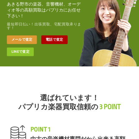
あきる野市の楽器、音響機材、オーデ
ィオ等の高額買取はパプリカにお任せ
下さい！
最短即日払い！出張買取、宅配買取承りま
す！
メールで査定
電話で査定
LINEで査定
選ばれています！
パプリカ楽器買取信頼の
3 POINT
POINT 1