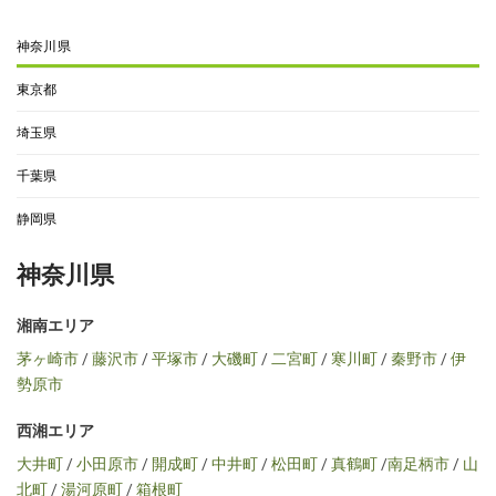
神奈川県
東京都
埼玉県
千葉県
静岡県
神奈川県
湘南エリア
茅ヶ崎市
/
藤沢市
/
平塚市
/
大磯町
/
二宮町
/
寒川町
/
秦野市
/
伊
勢原市
西湘エリア
大井町
/
小田原市
/
開成町
/
中井町
/
松田町
/
真鶴町
/
南足柄市
/
山
北町
/
湯河原町
/
箱根町