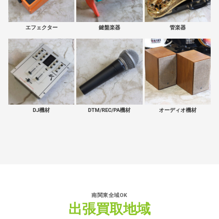
エフェクター
鍵盤楽器
管楽器
DJ機材
DTM/REC/PA機材
オーディオ機材
南関東全域OK
出張買取地域