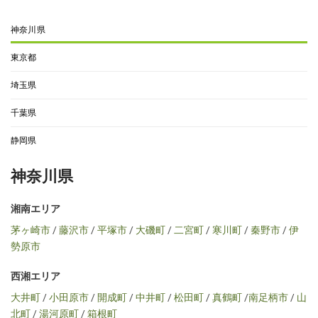
神奈川県
東京都
埼玉県
千葉県
静岡県
神奈川県
湘南エリア
茅ヶ崎市
/
藤沢市
/
平塚市
/
大磯町
/
二宮町
/
寒川町
/
秦野市
/
伊
勢原市
西湘エリア
大井町
/
小田原市
/
開成町
/
中井町
/
松田町
/
真鶴町
/
南足柄市
/
山
北町
/
湯河原町
/
箱根町