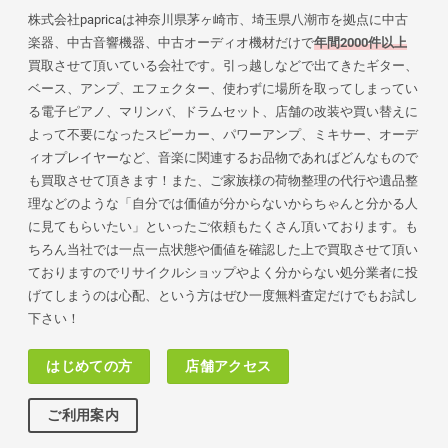
株式会社papricaは神奈川県茅ヶ崎市、埼玉県八潮市を拠点に中古
楽器、中古音響機器、中古オーディオ機材だけで
年間2000件以上
買取させて頂いている会社です。引っ越しなどで出てきたギター、
ベース、アンプ、エフェクター、使わずに場所を取ってしまってい
る電子ピアノ、マリンバ、ドラムセット、店舗の改装や買い替えに
よって不要になったスピーカー、パワーアンプ、ミキサー、オーデ
ィオプレイヤーなど、音楽に関連するお品物であればどんなもので
も買取させて頂きます！また、ご家族様の荷物
整理の代行や遺品整
理などのような「自分では価値が分からないからちゃんと分かる人
に見てもらいたい」といったご依頼もたくさん頂いております。も
ちろん当社では一点一点状態や価値を確認した上で買取させて頂い
ておりますのでリサイクルショップやよく分からない処分業者に投
げてしまうのは心配、という方はぜひ一度無料査定だけでもお試し
下さい！
はじめての方
店舗アクセス
ご利用案内