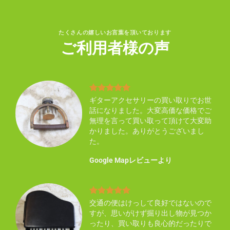
たくさんの嬉しいお言葉を頂いております
ご利用者様の声
り不
ギターアクセサリーの買い取りでお世
買い
話になりました。大変高価な価格でご
い感
無理を言って買い取って頂けて大変助
ん知
かりました。ありがとうございまし
た。
Google Mapレビューより
まし
交通の便はけっして良好ではないので
した
すが、思いがけず掘り出し物が見つか
ので
ったり、買い取りも良心的だったりで