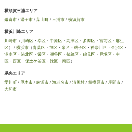
横須賀三浦エリア
鎌倉市
/
逗子市
/
葉山町
/
三浦市
/
横須賀市
横浜川崎エリア
川崎市
（
川崎区
・
幸区
・
中原区
・
高津区
・
多摩区
・
宮前区
・
麻生
区
） /
横浜市
（
青葉区
・
旭区
・
泉区
・
磯子区
・
神奈川区
・
金沢区
・
港南区
・
港北区
・
栄区
・
瀬谷区
・
都筑区
・
鶴見区
・
戸塚区
・
中
区
・
西区
・
保土ケ谷区
・
緑区
・
南区
）
県央エリア
愛川町
/
厚木市
/
綾瀬市
/
海老名市
/
清川村
/
相模原市
/
座間市
/
大和市