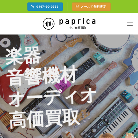
Skip
0467-50-0556
メールで無料査定
to
content
楽器
音響機材
オーディオ
高価買取