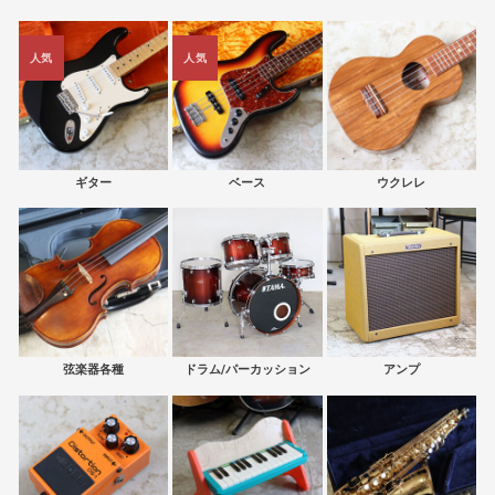
人気
人気
ギター
ベース
ウクレレ
弦楽器各種
ドラム/パーカッション
アンプ