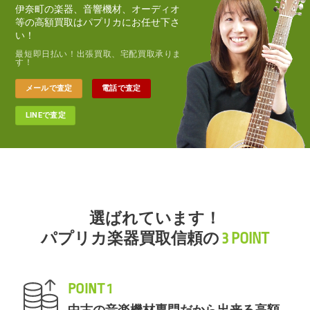
伊奈町の楽器、音響機材、オーディオ
等の高額買取はパプリカにお任せ下さ
い！
最短即日払い！出張買取、宅配買取承りま
す！
メールで査定
電話で査定
LINEで査定
選ばれています！
パプリカ楽器買取信頼の
3 POINT
POINT 1