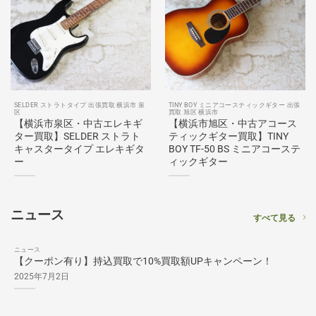
SELDER ストラトタイプ 出張買取 横浜市 泉
TINY BOY ミニアコースティックギター 出張
区
買取 旭区 横浜市
【横浜市泉区・中古エレキギ
【横浜市旭区・中古アコース
ター買取】SELDER ストラト
ティックギター買取】TINY
キャスタータイプ エレキギタ
BOY TF-50 BS ミニアコーステ
ー
ィックギター
ニュース
すべて見る
ニュース
【クーポン有り】持込買取で10%買取額UPキャンペーン！
2025年7月2日