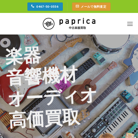
Skip
0467-50-0556
メールで無料査定
to
content
楽器
音響機材
オーディオ
高価買取