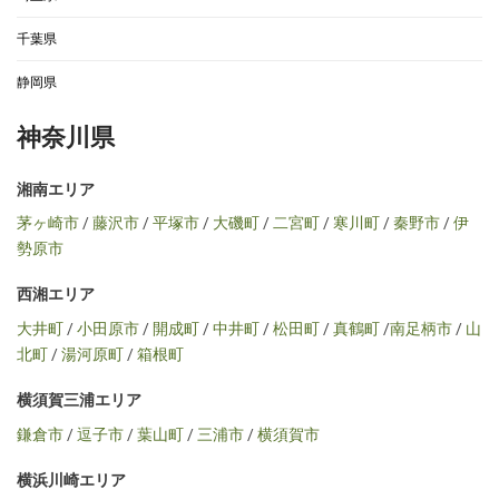
千葉県
静岡県
神奈川県
湘南エリア
茅ヶ崎市
/
藤沢市
/
平塚市
/
大磯町
/
二宮町
/
寒川町
/
秦野市
/
伊
勢原市
西湘エリア
大井町
/
小田原市
/
開成町
/
中井町
/
松田町
/
真鶴町
/
南足柄市
/
山
北町
/
湯河原町
/
箱根町
横須賀三浦エリア
鎌倉市
/
逗子市
/
葉山町
/
三浦市
/
横須賀市
横浜川崎エリア