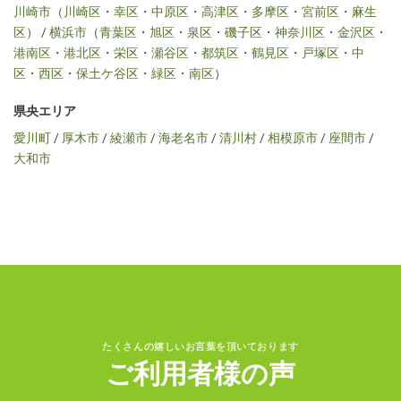
川崎市
（
川崎区
・
幸区
・
中原区
・
高津区
・
多摩区
・
宮前区
・
麻生
区
） /
横浜市
（
青葉区
・
旭区
・
泉区
・
磯子区
・
神奈川区
・
金沢区
・
港南区
・
港北区
・
栄区
・
瀬谷区
・
都筑区
・
鶴見区
・
戸塚区
・
中
区
・
西区
・
保土ケ谷区
・
緑区
・
南区
）
県央エリア
愛川町
/
厚木市
/
綾瀬市
/
海老名市
/
清川村
/
相模原市
/
座間市
/
大和市
たくさんの嬉しいお言葉を頂いております
ご利用者様の声