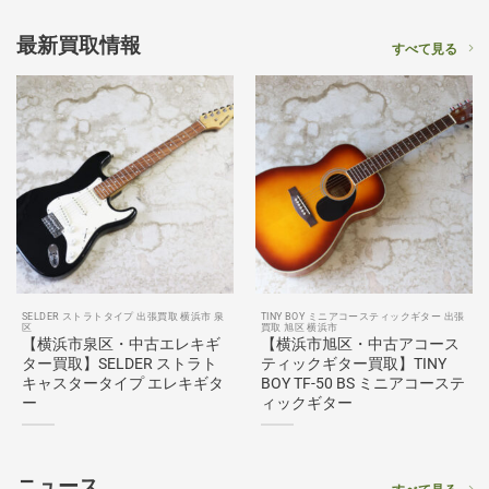
最新買取情報
すべて見る
SELDER ストラトタイプ 出張買取 横浜市 泉
TINY BOY ミニアコースティックギター 出張
区
買取 旭区 横浜市
【横浜市泉区・中古エレキギ
【横浜市旭区・中古アコース
ター買取】SELDER ストラト
ティックギター買取】TINY
キャスタータイプ エレキギタ
BOY TF-50 BS ミニアコーステ
ー
ィックギター
ニュース