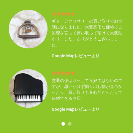
り不
ギターアクセサリーの買い取りでお世
買い
話になりました。大変高価な価格でご
い感
無理を言って買い取って頂けて大変助
ん知
かりました。ありがとうございまし
た。
Google Mapレビューより
まし
交通の便はけっして良好ではないので
した
すが、思いがけず掘り出し物が見つか
ので
ったり、買い取りも良心的だったりで
事に
信頼できるお店。
！
Google Mapレビューより