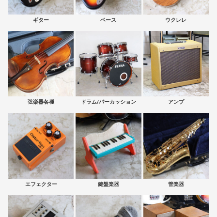
ギター
ベース
ウクレレ
弦楽器各種
ドラム/パーカッション
アンプ
エフェクター
鍵盤楽器
管楽器