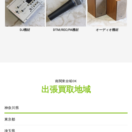
DJ機材
DTM/REC/PA機材
オーディオ機材
南関東全域OK
出張買取地域
神奈川県
東京都
埼玉県