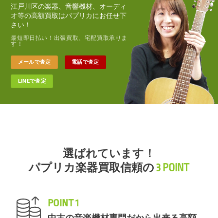
江戸川区の楽器、音響機材、オーディ
オ等の高額買取はパプリカにお任せ下
さい！
最短即日払い！出張買取、宅配買取承りま
す！
メールで査定
電話で査定
LINEで査定
選ばれています！
パプリカ楽器買取信頼の
3 POINT
POINT 1