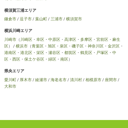
横須賀三浦エリア
鎌倉市
/
逗子市
/
葉山町
/
三浦市
/
横須賀市
横浜川崎エリア
川崎市
（
川崎区
・
幸区
・
中原区
・
高津区
・
多摩区
・
宮前区
・
麻生
区
） /
横浜市
（
青葉区
・
旭区
・
泉区
・
磯子区
・
神奈川区
・
金沢区
・
港南区
・
港北区
・
栄区
・
瀬谷区
・
都筑区
・
鶴見区
・
戸塚区
・
中
区
・
西区
・
保土ケ谷区
・
緑区
・
南区
）
県央エリア
愛川町
/
厚木市
/
綾瀬市
/
海老名市
/
清川村
/
相模原市
/
座間市
/
大和市