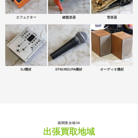
エフェクター
鍵盤楽器
管楽器
DJ機材
DTM/REC/PA機材
オーディオ機材
南関東全域OK
出張買取地域