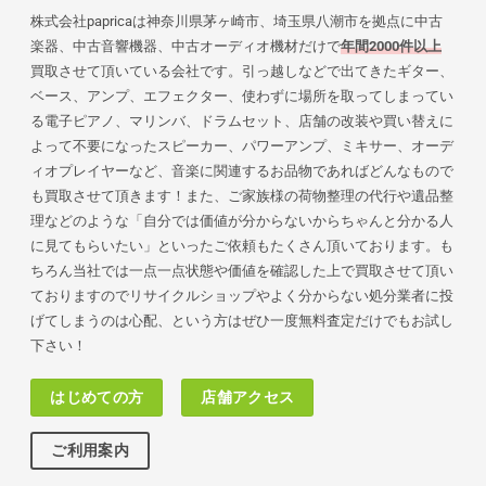
株式会社papricaは神奈川県茅ヶ崎市、埼玉県八潮市を拠点に中古
楽器、中古音響機器、中古オーディオ機材だけで
年間2000件以上
買取させて頂いている会社です。引っ越しなどで出てきたギター、
ベース、アンプ、エフェクター、使わずに場所を取ってしまってい
る電子ピアノ、マリンバ、ドラムセット、店舗の改装や買い替えに
よって不要になったスピーカー、パワーアンプ、ミキサー、オーデ
ィオプレイヤーなど、音楽に関連するお品物であればどんなもので
も買取させて頂きます！また、ご家族様の荷物
整理の代行や遺品整
理などのような「自分では価値が分からないからちゃんと分かる人
に見てもらいたい」といったご依頼もたくさん頂いております。も
ちろん当社では一点一点状態や価値を確認した上で買取させて頂い
ておりますのでリサイクルショップやよく分からない処分業者に投
げてしまうのは心配、という方はぜひ一度無料査定だけでもお試し
下さい！
はじめての方
店舗アクセス
ご利用案内