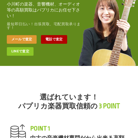
小川町の楽器、音響機材、オーディオ
等の高額買取はパプリカにお任せ下さ
い！
最短即日払い！出張買取、宅配買取承りま
す！
メールで査定
電話で査定
LINEで査定
選ばれています！
パプリカ楽器買取信頼の
3 POINT
POINT 1