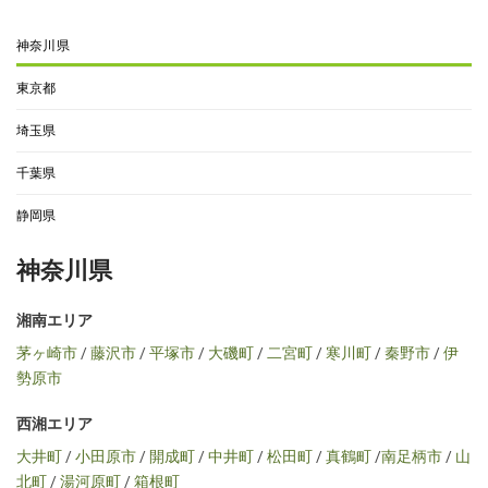
神奈川県
東京都
埼玉県
千葉県
静岡県
神奈川県
湘南エリア
茅ヶ崎市
/
藤沢市
/
平塚市
/
大磯町
/
二宮町
/
寒川町
/
秦野市
/
伊
勢原市
西湘エリア
大井町
/
小田原市
/
開成町
/
中井町
/
松田町
/
真鶴町
/
南足柄市
/
山
北町
/
湯河原町
/
箱根町