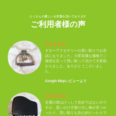
たくさんの嬉しいお言葉を頂いております
ご利用者様の声
り不
ギターアクセサリーの買い取りでお世
買い
話になりました。大変高価な価格でご
い感
無理を言って買い取って頂けて大変助
ん知
かりました。ありがとうございまし
た。
Google Mapレビューより
まし
交通の便はけっして良好ではないので
した
すが、思いがけず掘り出し物が見つか
ので
ったり、買い取りも良心的だったりで