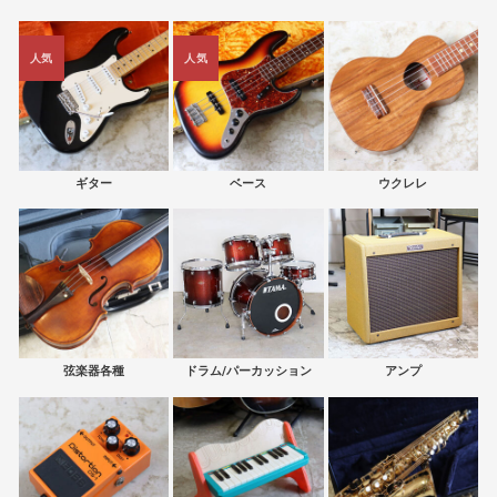
人気
人気
ギター
ベース
ウクレレ
弦楽器各種
ドラム/パーカッション
アンプ