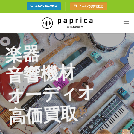
Skip
0467-50-0556
メールで無料査定
to
content
楽器
音響機材
オーディオ
高価買取