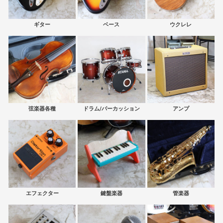
ギター
ベース
ウクレレ
弦楽器各種
ドラム/パーカッション
アンプ
エフェクター
鍵盤楽器
管楽器