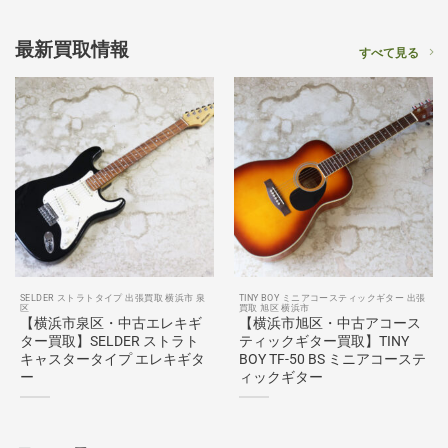
最新買取情報
すべて見る
SELDER ストラトタイプ 出張買取 横浜市 泉
TINY BOY ミニアコースティックギター 出張
区
買取 旭区 横浜市
【横浜市泉区・中古エレキギ
【横浜市旭区・中古アコース
ター買取】SELDER ストラト
ティックギター買取】TINY
キャスタータイプ エレキギタ
BOY TF-50 BS ミニアコーステ
ー
ィックギター