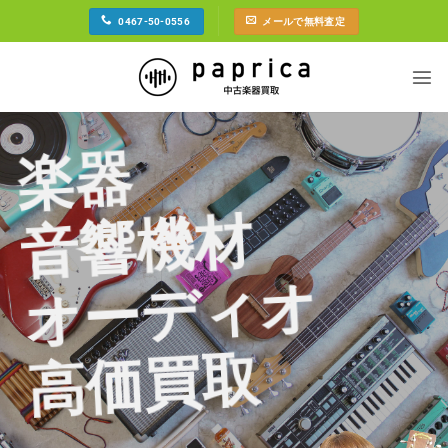
Skip
0467-50-0556
メールで無料査定
to
content
楽器
音響機材
オーディオ
高価買取