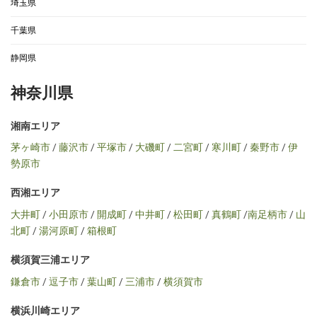
埼玉県
千葉県
静岡県
神奈川県
湘南エリア
茅ヶ崎市
/
藤沢市
/
平塚市
/
大磯町
/
二宮町
/
寒川町
/
秦野市
/
伊
勢原市
西湘エリア
大井町
/
小田原市
/
開成町
/
中井町
/
松田町
/
真鶴町
/
南足柄市
/
山
北町
/
湯河原町
/
箱根町
横須賀三浦エリア
鎌倉市
/
逗子市
/
葉山町
/
三浦市
/
横須賀市
横浜川崎エリア