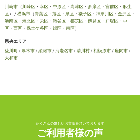
川崎市
（
川崎区
・
幸区
・
中原区
・
高津区
・
多摩区
・
宮前区
・
麻生
区
） /
横浜市
（
青葉区
・
旭区
・
泉区
・
磯子区
・
神奈川区
・
金沢区
・
港南区
・
港北区
・
栄区
・
瀬谷区
・
都筑区
・
鶴見区
・
戸塚区
・
中
区
・
西区
・
保土ケ谷区
・
緑区
・
南区
）
県央エリア
愛川町
/
厚木市
/
綾瀬市
/
海老名市
/
清川村
/
相模原市
/
座間市
/
大和市
たくさんの嬉しいお言葉を頂いております
ご利用者様の声