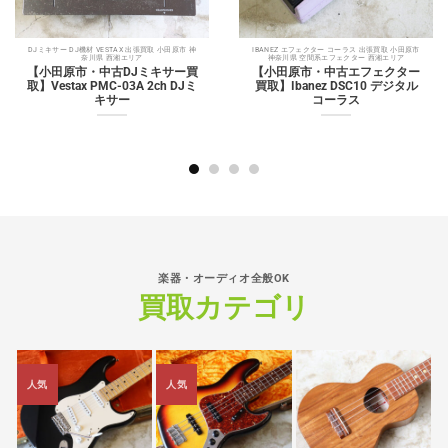
DJミキサー DJ機材 VESTAX 出張買取 小田原市 神
IBANEZ エフェクター コーラス 出張買取 小田原市
奈川県 西湘エリア
神奈川県 空間系エフェクター 西湘エリア
【小田原市・中古DJミキサー買
【小田原市・中古エフェクター
取】Vestax PMC-03A 2ch DJミ
買取】Ibanez DSC10 デジタル
キサー
コーラス
楽器・オーディオ全般OK
買取カテゴリ
人気
人気