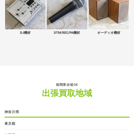
DJ機材
DTM/REC/PA機材
オーディオ機材
南関東全域OK
出張買取地域
神奈川県
東京都