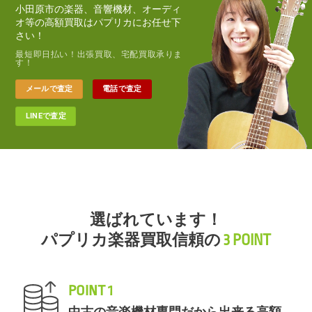
小田原市の楽器、音響機材、オーディ
オ等の高額買取はパプリカにお任せ下
さい！
最短即日払い！出張買取、宅配買取承りま
す！
メールで査定
電話で査定
LINEで査定
選ばれています！
パプリカ楽器買取信頼の
3 POINT
POINT 1