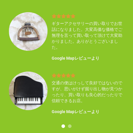
り不
ギターアクセサリーの買い取りでお世
買い
話になりました。大変高価な価格でご
い感
無理を言って買い取って頂けて大変助
ん知
かりました。ありがとうございまし
た。
Google Mapレビューより
まし
交通の便はけっして良好ではないので
した
すが、思いがけず掘り出し物が見つか
ので
ったり、買い取りも良心的だったりで
事に
信頼できるお店。
！
Google Mapレビューより