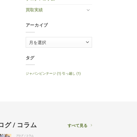
Special
へ
ー
取】
2014
の
へ
Gibson
年
買取実績
の
J-
製
160E
120th
1999
Anniversary
年
へ
アーカイブ
製
の
ナ
チ
ュ
ア
ラ
ル
ー
へ
の
カ
タグ
イ
ブ
ジャパンビンテージ
(1)
引っ越し
(1)
ログ / コラム
すべて見る
ブログ / コラム