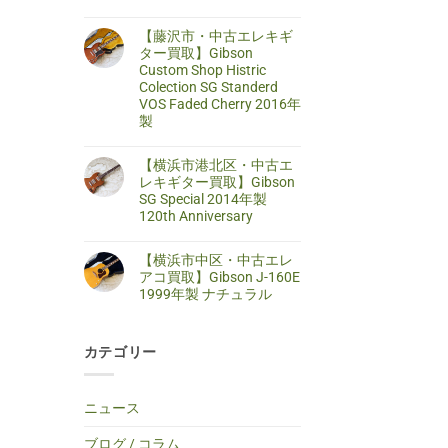
キ
ま
【横
コ
ギ
せ
浜
メ
タ
ん
【藤沢市・中古エレキギ
市
ン
ー
旭
ト
ター買取】Gibson
買
区・
は
Custom Shop Histric
取】
中
ま
SELDER
古
だ
Colection SG Standerd
ス
ア
あ
VOS Faded Cherry 2016年
ト
コ
り
ラ
製
ー
ま
ト
ス
せ
キ
【藤
コ
テ
ん
ャ
沢
メ
ィ
【横浜市港北区・中古エ
ス
市・
ン
ッ
タ
中
ト
レキギター買取】Gibson
ク
ー
古
は
ギ
SG Special 2014年製
タ
エ
ま
タ
イ
レ
だ
120th Anniversary
ー
プ
キ
あ
買
エ
【横
コ
ギ
り
取】
レ
浜
メ
タ
ま
TINY
【横浜市中区・中古エレ
キ
市
ン
ー
せ
BOY
ギ
港
ト
買
ん
アコ買取】Gibson J-160E
TF-
タ
北
は
取】
50
1999年製 ナチュラル
ー
区・
ま
Gibson
BS
へ
中
だ
Custom
ミ
【横
コ
の
古
あ
Shop
ニ
浜
メ
エ
り
Histric
ア
市
ン
レ
ま
Colection
コ
カテゴリー
中
ト
キ
せ
SG
ー
区・
は
ギ
ん
Standerd
ス
中
ま
タ
VOS
テ
古
だ
ー
Faded
ィ
エ
あ
買
ニュース
Cherry
ッ
レ
り
取】
2016
ク
ア
ま
Gibson
年
ギ
コ
せ
SG
ブログ / コラム
製
タ
買
ん