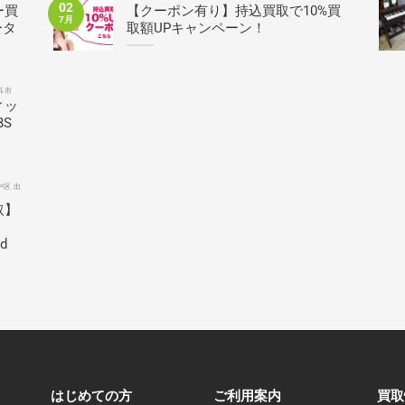
02
ー買
【クーポン有り】持込買取で10%買
7月
ータ
取額UPキャンペーン！
浜市
ィッ
BS
中区 出
取】
ed
はじめての方
ご利用案内
買取