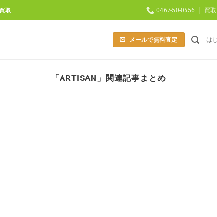
0467-50-0556
買取
買取
メールで無料査定
は
「
ARTISAN
」関連記事まとめ