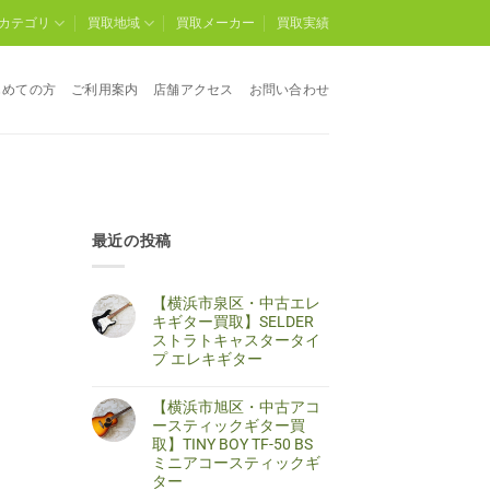
カテゴリ
買取地域
買取メーカー
買取実績
じめての方
ご利用案内
店舗アクセス
お問い合わせ
最近の投稿
【横浜市泉区・中古エレ
キギター買取】SELDER
ストラトキャスタータイ
プ エレキギター
【横
コ
浜
メ
【横浜市旭区・中古アコ
市
ン
泉
ト
ースティックギター買
区・
は
取】TINY BOY TF-50 BS
中
ま
古
だ
ミニアコースティックギ
エ
あ
ター
レ
り