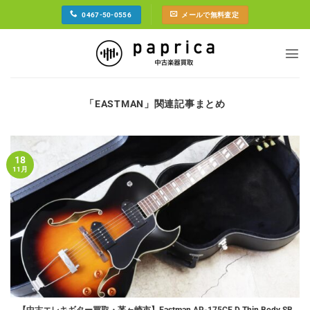
Skip
0467-50-0556
メールで無料査定
to
content
「
EASTMAN
」関連記事まとめ
18
11月