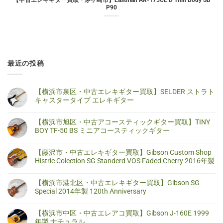
【中古エレキギター買取・茅ヶ崎市】Eastman AR-175CE D Thin Body SB
P90
最近の投稿
【横浜市泉区・中古エレキギター買取】SELDER ストラト
キャスタータイプ エレキギター
【横
コ
浜
メ
【横浜市旭区・中古アコースティックギター買取】TINY
市
ン
泉
ト
BOY TF-50 BS ミニアコースティックギター
区・
は
中
ま
【横
コ
古
だ
浜
メ
【藤沢市・中古エレキギター買取】Gibson Custom Shop
エ
あ
市
ン
レ
り
旭
ト
Histric Colection SG Standerd VOS Faded Cherry 2016年製
キ
ま
区・
は
ギ
せ
中
ま
【藤
コ
タ
ん
古
だ
沢
メ
【横浜市港北区・中古エレキギター買取】Gibson SG
ー
ア
あ
市・
ン
買
コ
り
中
ト
Special 2014年製 120th Anniversary
取】
ー
ま
古
は
SELDER
ス
せ
エ
ま
【横
コ
ス
テ
ん
レ
だ
浜
メ
ト
【横浜市中区・中古エレアコ買取】Gibson J-160E 1999
ィ
キ
あ
市
ン
ラ
ッ
ギ
り
港
ト
年製 ナチュラル