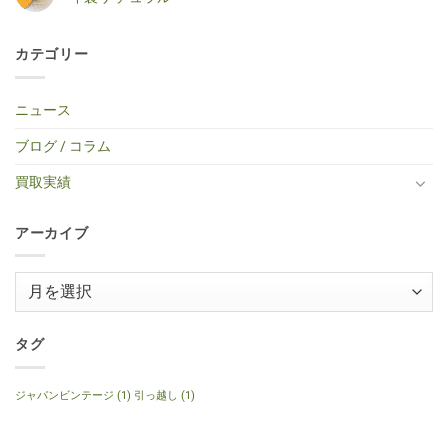
ト
ク
タ
ま
北
は
キ
ギ
ー
せ
区・
ま
【横
コ
ャ
タ
買
ん
中
だ
浜
メ
ス
ー
取】
古
あ
市
ン
タ
買
Gibson
カテゴリー
エ
り
中
ト
ー
取】
Custom
レ
ま
区・
は
タ
TINY
Shop
キ
せ
中
ま
イ
BOY
Histric
ギ
ん
古
だ
プ
TF-
Colection
タ
エ
あ
ニュース
エ
50
SG
ー
レ
り
レ
BS
Standerd
買
ア
ま
キ
ミ
VOS
取】
コ
せ
ブログ / コラム
ギ
ニ
Faded
Gibson
買
ん
タ
ア
Cherry
SG
取】
ー
コ
2016
Special
Gibson
買取実績
へ
ー
年
2014
J-
の
ス
製
年
160E
テ
へ
製
1999
ィ
の
120th
年
ッ
アーカイブ
Anniversary
製
ク
へ
ナ
ギ
の
チ
タ
ュ
ー
ア
ラ
へ
ル
ー
の
へ
の
カ
イ
タグ
ブ
ジャパンビンテージ
(1)
引っ越し
(1)