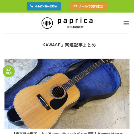
Skip
0467-50-0556
メールで無料査定
to
content
「
KAWASE
」関連記事まとめ
27
10月