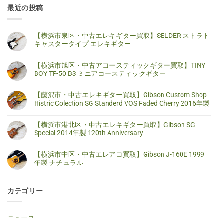
最近の投稿
【横浜市泉区・中古エレキギター買取】SELDER ストラト
キャスタータイプ エレキギター
【横
コ
浜
メ
【横浜市旭区・中古アコースティックギター買取】TINY
市
ン
泉
ト
BOY TF-50 BS ミニアコースティックギター
区・
は
中
ま
【横
コ
古
だ
浜
メ
【藤沢市・中古エレキギター買取】Gibson Custom Shop
エ
あ
市
ン
レ
り
旭
ト
Histric Colection SG Standerd VOS Faded Cherry 2016年製
キ
ま
区・
は
ギ
せ
中
ま
【藤
コ
タ
ん
古
だ
沢
メ
【横浜市港北区・中古エレキギター買取】Gibson SG
ー
ア
あ
市・
ン
買
コ
り
中
ト
Special 2014年製 120th Anniversary
取】
ー
ま
古
は
SELDER
ス
せ
エ
ま
【横
コ
ス
テ
ん
レ
だ
浜
メ
ト
【横浜市中区・中古エレアコ買取】Gibson J-160E 1999
ィ
キ
あ
市
ン
ラ
ッ
ギ
り
港
ト
年製 ナチュラル
ト
ク
タ
ま
北
は
キ
ギ
ー
せ
区・
ま
【横
コ
ャ
タ
買
ん
中
だ
浜
メ
ス
ー
取】
古
あ
市
ン
タ
買
Gibson
カテゴリー
エ
り
中
ト
ー
取】
Custom
レ
ま
区・
は
タ
TINY
Shop
キ
せ
中
ま
イ
BOY
Histric
ギ
ん
古
だ
プ
TF-
Colection
タ
エ
あ
エ
50