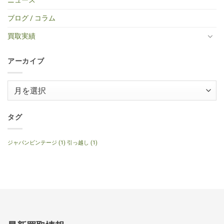
ニュース
SG
ー
レ
り
レ
BS
Standerd
買
ア
ま
キ
ミ
VOS
取】
コ
せ
ブログ / コラム
ギ
ニ
Faded
Gibson
買
ん
タ
ア
Cherry
SG
取】
ー
コ
2016
Special
Gibson
買取実績
へ
ー
年
2014
J-
の
ス
製
年
160E
テ
へ
製
1999
ィ
の
120th
年
ッ
アーカイブ
Anniversary
製
ク
へ
ナ
ギ
の
チ
タ
ュ
ー
ア
ラ
へ
ル
ー
の
へ
の
カ
イ
タグ
ブ
ジャパンビンテージ
(1)
引っ越し
(1)