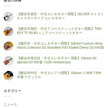
最近の投稿
【横浜市泉区・中古エレキギター買取】SELDER ストラト
キャスタータイプ エレキギター
【横
コ
浜
メ
【横浜市旭区・中古アコースティックギター買取】TINY
市
ン
泉
ト
BOY TF-50 BS ミニアコースティックギター
区・
は
中
ま
【横
コ
古
だ
浜
メ
【藤沢市・中古エレキギター買取】Gibson Custom Shop
エ
あ
市
ン
レ
り
旭
ト
Histric Colection SG Standerd VOS Faded Cherry 2016年製
キ
ま
区・
は
ギ
せ
中
ま
【藤
コ
タ
ん
古
だ
沢
メ
【横浜市港北区・中古エレキギター買取】Gibson SG
ー
ア
あ
市・
ン
買
コ
り
中
ト
Special 2014年製 120th Anniversary
取】
ー
ま
古
は
SELDER
ス
せ
エ
ま
【横
コ
ス
テ
ん
レ
だ
浜
メ
ト
【横浜市中区・中古エレアコ買取】Gibson J-160E 1999
ィ
キ
あ
市
ン
ラ
ッ
ギ
り
港
ト
年製 ナチュラル
ト
ク
タ
ま
北
は
キ
ギ
ー
せ
区・
ま
【横
コ
ャ
タ
買
ん
中
だ
浜
メ
ス
ー
取】
古
あ
市
ン
タ
買
Gibson
カテゴリー
エ
り
中
ト
ー
取】
Custom
レ
ま
区・
は
タ
TINY
Shop
キ
せ
中
ま
イ
BOY
Histric
ギ
ん
古
だ
プ
TF-
Colection
タ
エ
あ
ニュース
エ
50
SG
ー
レ
り
レ
BS
Standerd
買
ア
ま