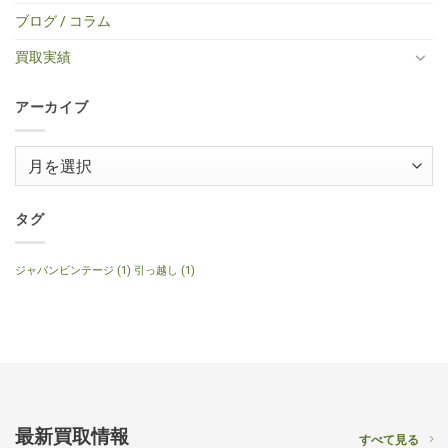
キ
ミ
VOS
取】
コ
せ
ブログ / コラム
ギ
ニ
Faded
Gibson
買
ん
タ
ア
Cherry
SG
取】
ー
コ
2016
Special
Gibson
買取実績
へ
ー
年
2014
J-
の
ス
製
年
160E
テ
へ
製
1999
ィ
の
120th
年
ッ
アーカイブ
Anniversary
製
ク
へ
ナ
ギ
の
チ
タ
ュ
ー
ア
ラ
へ
ル
ー
の
へ
の
カ
イ
タグ
ブ
ジャパンビンテージ
(1)
引っ越し
(1)
最新買取情報
すべて見る