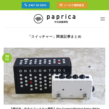
Skip
0467-50-0556
メールで無料査定
to
content
「
スイッチャー
」関連記事まとめ
20
9月