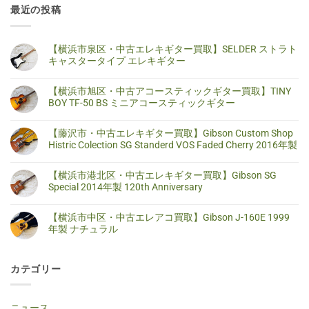
最近の投稿
【横浜市泉区・中古エレキギター買取】SELDER ストラト
キャスタータイプ エレキギター
【横
コ
浜
メ
【横浜市旭区・中古アコースティックギター買取】TINY
市
ン
泉
ト
BOY TF-50 BS ミニアコースティックギター
区・
は
中
ま
【横
コ
古
だ
浜
メ
【藤沢市・中古エレキギター買取】Gibson Custom Shop
エ
あ
市
ン
レ
り
旭
ト
Histric Colection SG Standerd VOS Faded Cherry 2016年製
キ
ま
区・
は
ギ
せ
中
ま
【藤
コ
タ
ん
古
だ
沢
メ
【横浜市港北区・中古エレキギター買取】Gibson SG
ー
ア
あ
市・
ン
買
コ
り
中
ト
Special 2014年製 120th Anniversary
取】
ー
ま
古
は
SELDER
ス
せ
エ
ま
【横
コ
ス
テ
ん
レ
だ
浜
メ
ト
【横浜市中区・中古エレアコ買取】Gibson J-160E 1999
ィ
キ
あ
市
ン
ラ
ッ
ギ
り
港
ト
年製 ナチュラル
ト
ク
タ
ま
北
は
キ
ギ
ー
せ
区・
ま
【横
コ
ャ
タ
買
ん
中
だ
浜
メ
ス
ー
取】
古
あ
市
ン
タ
買
Gibson
カテゴリー
エ
り
中
ト
ー
取】
Custom
レ
ま
区・
は
タ
TINY
Shop
キ
せ
中
ま
イ
BOY
Histric
ギ
ん
古
だ
プ
TF-
Colection
タ
エ
あ
ニュース
エ
50
SG
ー