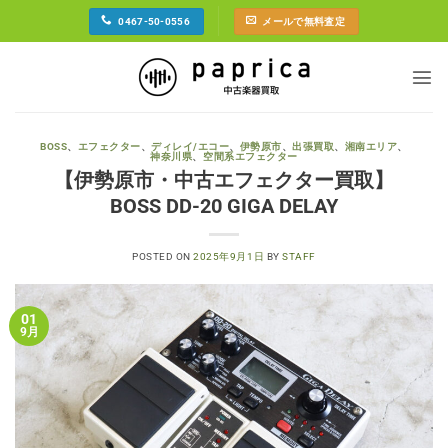
Skip
0467-50-0556
メールで無料査定
to
content
BOSS
、
エフェクター
、
ディレイ/エコー
、
伊勢原市
、
出張買取
、
湘南エリア
、
神奈川県
、
空間系エフェクター
【伊勢原市・中古エフェクター買取】
BOSS DD-20 GIGA DELAY
POSTED ON
2025年9月1日
BY
STAFF
01
9月