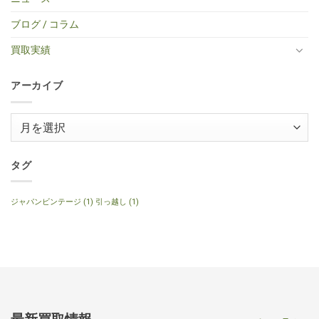
レ
り
レ
BS
Standerd
買
ア
ま
キ
ミ
VOS
取】
コ
せ
ブログ / コラム
ギ
ニ
Faded
Gibson
買
ん
タ
ア
Cherry
SG
取】
ー
コ
2016
Special
Gibson
買取実績
へ
ー
年
2014
J-
の
ス
製
年
160E
テ
へ
製
1999
ィ
の
120th
年
ッ
アーカイブ
Anniversary
製
ク
へ
ナ
ギ
の
チ
タ
ュ
ー
ア
ラ
へ
ル
ー
の
へ
の
カ
イ
タグ
ブ
ジャパンビンテージ
(1)
引っ越し
(1)