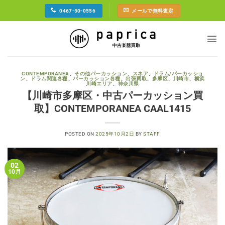
Skip
0467-50-0556
メールで無料査定
to
content
CONTEMPORANEA
、
その他パーカッション
、
スネア
、
ドラム/パーカッショ
ン
、
ドラム関連各種
、
パーカッション各種
、
出張買取
、
多摩区
、
川崎市
、
横浜
川崎エリア
、
神奈川県
【川崎市多摩区・中古パーカッション買
取】CONTEMPORANEA CAAL1415
POSTED ON
2025年10月2日
BY
STAFF
02
10月