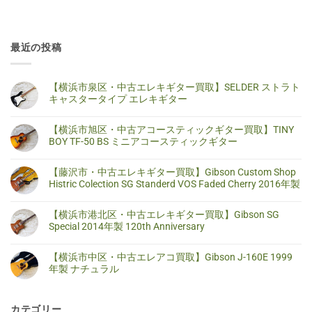
最近の投稿
【横浜市泉区・中古エレキギター買取】SELDER ストラト
キャスタータイプ エレキギター
【横
コ
浜
メ
【横浜市旭区・中古アコースティックギター買取】TINY
市
ン
泉
ト
BOY TF-50 BS ミニアコースティックギター
区・
は
中
ま
【横
コ
古
だ
浜
メ
【藤沢市・中古エレキギター買取】Gibson Custom Shop
エ
あ
市
ン
レ
り
旭
ト
Histric Colection SG Standerd VOS Faded Cherry 2016年製
キ
ま
区・
は
ギ
せ
中
ま
【藤
コ
タ
ん
古
だ
沢
メ
【横浜市港北区・中古エレキギター買取】Gibson SG
ー
ア
あ
市・
ン
買
コ
り
中
ト
Special 2014年製 120th Anniversary
取】
ー
ま
古
は
SELDER
ス
せ
エ
ま
【横
コ
ス
テ
ん
レ
だ
浜
メ
ト
【横浜市中区・中古エレアコ買取】Gibson J-160E 1999
ィ
キ
あ
市
ン
ラ
ッ
ギ
り
港
ト
年製 ナチュラル
ト
ク
タ
ま
北
は
キ
ギ
ー
せ
区・
ま
【横
コ
ャ
タ
買
ん
中
だ
浜
メ
ス
ー
取】
古
あ
市
ン
タ
買
Gibson
カテゴリー
エ
り
中
ト