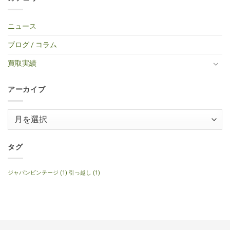
ー
取】
Custom
レ
ま
区・
は
タ
TINY
Shop
キ
せ
中
ま
イ
BOY
Histric
ギ
ん
古
だ
プ
TF-
Colection
タ
エ
あ
ニュース
エ
50
SG
ー
レ
り
レ
BS
Standerd
買
ア
ま
キ
ミ
VOS
取】
コ
せ
ブログ / コラム
ギ
ニ
Faded
Gibson
買
ん
タ
ア
Cherry
SG
取】
ー
コ
2016
Special
Gibson
買取実績
へ
ー
年
2014
J-
の
ス
製
年
160E
テ
へ
製
1999
ィ
の
120th
年
ッ
アーカイブ
Anniversary
製
ク
へ
ナ
ギ
の
チ
タ
ュ
ー
ア
ラ
へ
ル
ー
の
へ
の
カ
イ
タグ
ブ
ジャパンビンテージ
(1)
引っ越し
(1)