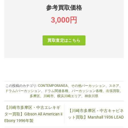
参考買取価格
3,000円
買取査定はこちら
この投稿のカテゴリ:
CONTEMPORANEA
、
その他パーカッション
、
スネア
、
ドラム/パーカッション
、
ドラム関連各種
、
パーカッション各種
、
出張買取
、
多摩区
、
川崎市
、
横浜川崎エリア
、
神奈川県
【川崎市多摩区・中古エレキギ
【川崎市多摩区・中古キャビネ
ター買取】Gibson All American ii
ット買取】Marshall 1936 LEAD
Ebony 1996年製