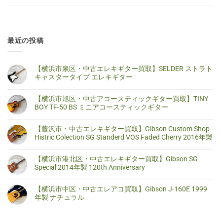
最近の投稿
【横浜市泉区・中古エレキギター買取】SELDER ストラト
キャスタータイプ エレキギター
【横
コ
浜
メ
【横浜市旭区・中古アコースティックギター買取】TINY
市
ン
泉
ト
BOY TF-50 BS ミニアコースティックギター
区・
は
中
ま
【横
コ
古
だ
浜
メ
【藤沢市・中古エレキギター買取】Gibson Custom Shop
エ
あ
市
ン
レ
り
旭
ト
Histric Colection SG Standerd VOS Faded Cherry 2016年製
キ
ま
区・
は
ギ
せ
中
ま
【藤
コ
タ
ん
古
だ
沢
メ
【横浜市港北区・中古エレキギター買取】Gibson SG
ー
ア
あ
市・
ン
買
コ
り
中
ト
Special 2014年製 120th Anniversary
取】
ー
ま
古
は
SELDER
ス
せ
エ
ま
【横
コ
ス
テ
ん
レ
だ
浜
メ
ト
【横浜市中区・中古エレアコ買取】Gibson J-160E 1999
ィ
キ
あ
市
ン
ラ
ッ
ギ
り
港
ト
年製 ナチュラル
ト
ク
タ
ま
北
は
キ
ギ
ー
せ
区・
ま
【横
コ
ャ
タ
買
ん
中
だ
浜
メ
ス
ー
取】
古
あ
市
ン