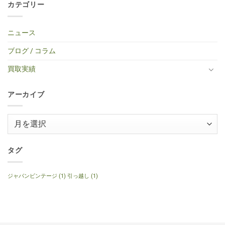
タ
買
Gibson
カテゴリー
エ
り
中
ト
ー
取】
Custom
レ
ま
区・
は
タ
TINY
Shop
キ
せ
中
ま
イ
BOY
Histric
ギ
ん
古
だ
プ
TF-
Colection
タ
エ
あ
ニュース
エ
50
SG
ー
レ
り
レ
BS
Standerd
買
ア
ま
キ
ミ
VOS
取】
コ
せ
ブログ / コラム
ギ
ニ
Faded
Gibson
買
ん
タ
ア
Cherry
SG
取】
ー
コ
2016
Special
Gibson
買取実績
へ
ー
年
2014
J-
の
ス
製
年
160E
テ
へ
製
1999
ィ
の
120th
年
ッ
アーカイブ
Anniversary
製
ク
へ
ナ
ギ
の
チ
タ
ュ
ー
ア
ラ
へ
ル
ー
の
へ
の
カ
イ
タグ
ブ
ジャパンビンテージ
(1)
引っ越し
(1)