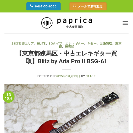
Skip
0467-50-0556
メールで無料査定
to
content
23区西部エリア
、
BLITZ
、
SGタイプ
、
エレキギター
、
ギター
、
出張買取
、
東京
都
、
練馬区
【東京都練馬区・中古エレキギター買
取】Blitz by Aria Pro II BSG-61
POSTED ON
2025年10月13日
BY
STAFF
13
10月