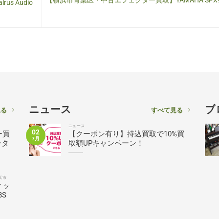
【横浜市青葉区・中古エフェクター買取】YAMAHA SPX90
 Audio
ニュース
ブ
見る
すべて見る
ニュース
02
ー買
【クーポン有り】持込買取で10%買
7月
ータ
取額UPキャンペーン！
浜市
ィッ
BS