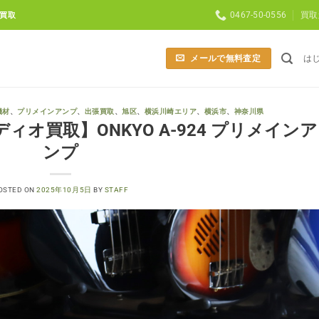
0467-50-0556
買取
買取
メールで無料査定
は
機材
、
プリメインアンプ
、
出張買取
、
旭区
、
横浜川崎エリア
、
横浜市
、
神奈川県
オ買取】ONKYO A-924 プリメインア
ンプ
OSTED ON
2025年10月5日
BY
STAFF