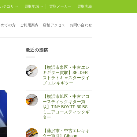
カテゴリ
買取地域
買取メーカー
買取実績
じめての方
ご利用案内
店舗アクセス
お問い合わせ
最近の投稿
【横浜市泉区・中古エレ
キギター買取】SELDER
ストラトキャスタータイ
プ エレキギター
【横
コ
浜
メ
【横浜市旭区・中古アコ
市
ン
泉
ト
ースティックギター買
区・
は
取】TINY BOY TF-50 BS
中
ま
古
だ
ミニアコースティックギ
エ
あ
ター
レ
り
キ
ま
【横
コ
ギ
せ
浜
メ
タ
ん
【藤沢市・中古エレキギ
市
ン
ー
旭
ト
ター買取】Gibson
買