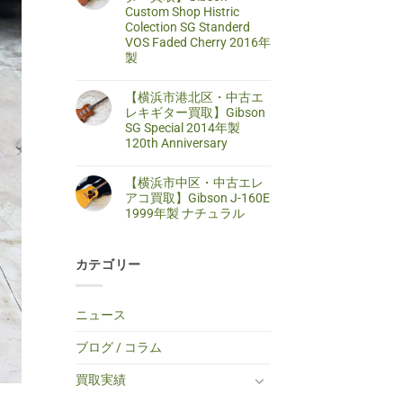
区・
は
Custom Shop Histric
取】
中
ま
SELDER
古
だ
Colection SG Standerd
ス
ア
あ
VOS Faded Cherry 2016年
ト
コ
り
ラ
製
ー
ま
ト
ス
せ
キ
【藤
コ
テ
ん
ャ
沢
メ
ィ
【横浜市港北区・中古エ
ス
市・
ン
ッ
タ
中
ト
レキギター買取】Gibson
ク
ー
古
は
ギ
SG Special 2014年製
タ
エ
ま
タ
イ
レ
だ
120th Anniversary
ー
プ
キ
あ
買
エ
【横
コ
ギ
り
取】
レ
浜
メ
タ
ま
TINY
【横浜市中区・中古エレ
キ
市
ン
ー
せ
BOY
ギ
港
ト
買
ん
アコ買取】Gibson J-160E
TF-
タ
北
は
取】
50
1999年製 ナチュラル
ー
区・
ま
Gibson
BS
へ
中
だ
Custom
ミ
【横
コ
の
古
あ
Shop
ニ
浜
メ
エ
り
Histric
ア
市
ン
レ
ま
Colection
コ
カテゴリー
中
ト
キ
せ
SG
ー
区・
は
ギ
ん
Standerd
ス
中
ま
タ
VOS
テ
古
だ
ー
Faded
ィ
エ
あ
買
ニュース
Cherry
ッ
レ
り
取】
2016
ク
ア
ま
Gibson
年
ギ
コ
せ
SG
ブログ / コラム
製
タ
買
ん
Special
へ
ー
取】
2014
の
へ
Gibson
年
買取実績
の
J-
製
160E
120th