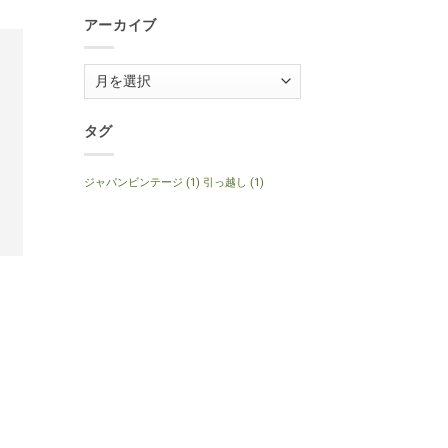
1999
Anniversary
年
へ
アーカイブ
製
の
ナ
チ
ュ
ア
ラ
ル
ー
へ
の
カ
タグ
イ
ブ
ジャパンビンテージ
(1)
引っ越し
(1)