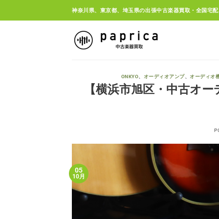
Skip
神奈川県、東京都、埼玉県の出張中古楽器買取・全国宅配
to
content
ONKYO
、
オーディオアンプ
、
オーディオ
【横浜市旭区・中古オーディ
P
05
10月