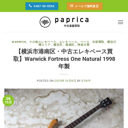
Skip
0467-50-0556
メールで無料査定
to
content
WARWICK
、
その他エレキベース
、
エレキベース
、
ベース
、
出張買取
、
横浜川
崎エリア
、
横浜市
、
港南区
、
神奈川県
【横浜市港南区・中古エレキベース買
取】Warwick Fortress One Natural 1998
年製
POSTED ON
2025年10月6日
BY
STAFF
06
10月