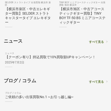
SELDER ストラトタイプ 出張買取 横浜市 泉
TINY BOY ミニアコースティックギター 出張
区
買取 旭区 横浜市
【横浜市泉区・中古エレキギ
【横浜市旭区・中古アコース
ター買取】SELDER ストラト
ティックギター買取】TINY
キャスタータイプ エレキギタ
BOY TF-50 BS ミニアコーステ
ー
ィックギター
ニュース
すべて見る
ニュース
【クーポン有り】持込買取で10%買取額UPキャンペーン！
2025年7月2日
ブログ / コラム
すべて見る
ブログ / コラム
ご依頼の多い出張買取No.1 ~お引っ越し編~