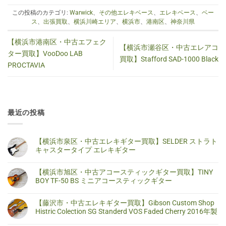
この投稿のカテゴリ:
Warwick
、
その他エレキベース
、
エレキベース
、
ベー
ス
、
出張買取
、
横浜川崎エリア
、
横浜市
、
港南区
、
神奈川県
【横浜市港南区・中古エフェク
【横浜市瀬谷区・中古エレアコ
ター買取】VooDoo LAB
買取】Stafford SAD-1000 Black
PROCTAVIA
最近の投稿
【横浜市泉区・中古エレキギター買取】SELDER ストラト
キャスタータイプ エレキギター
【横
コ
浜
メ
【横浜市旭区・中古アコースティックギター買取】TINY
市
ン
泉
ト
BOY TF-50 BS ミニアコースティックギター
区・
は
中
ま
【横
コ
古
だ
浜
メ
【藤沢市・中古エレキギター買取】Gibson Custom Shop
エ
あ
市
ン
レ
り
旭
ト
Histric Colection SG Standerd VOS Faded Cherry 2016年製
キ
ま
区・
は
ギ
せ
中
ま
【藤
コ