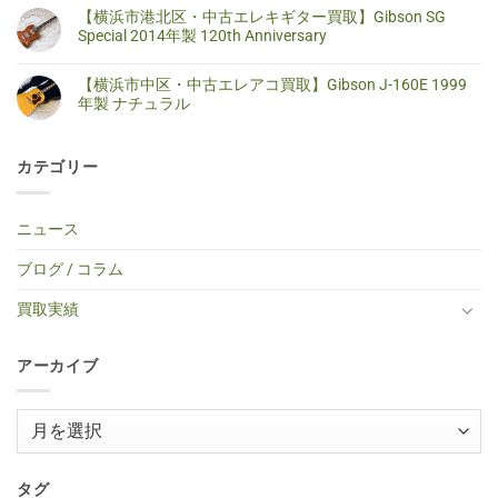
タ
ん
古
だ
沢
メ
【横浜市港北区・中古エレキギター買取】Gibson SG
ー
ア
あ
市・
ン
買
コ
り
中
ト
Special 2014年製 120th Anniversary
取】
ー
ま
古
は
SELDER
ス
せ
エ
ま
【横
コ
ス
テ
ん
レ
だ
浜
メ
ト
【横浜市中区・中古エレアコ買取】Gibson J-160E 1999
ィ
キ
あ
市
ン
ラ
ッ
ギ
り
港
ト
年製 ナチュラル
ト
ク
タ
ま
北
は
キ
ギ
ー
せ
区・
ま
【横
コ
ャ
タ
買
ん
中
だ
浜
メ
ス
ー
取】
古
あ
市
ン
タ
買
Gibson
カテゴリー
エ
り
中
ト
ー
取】
Custom
レ
ま
区・
は
タ
TINY
Shop
キ
せ
中
ま
イ
BOY
Histric
ギ
ん
古
だ
プ
TF-
Colection
タ
エ
あ
ニュース
エ
50
SG
ー
レ
り
レ
BS
Standerd
買
ア
ま
キ
ミ
VOS
取】
コ
せ
ブログ / コラム
ギ
ニ
Faded
Gibson
買
ん
タ
ア
Cherry
SG
取】
ー
コ
2016
Special
Gibson
買取実績
へ
ー
年
2014
J-
の
ス
製
年
160E
テ
へ
製
1999
ィ
の
120th
年
ッ
アーカイブ
Anniversary
製
ク
へ
ナ
ギ
の
チ
タ
ュ
ー
ア
ラ
へ
ル
ー
の
へ
の
カ
イ
タグ