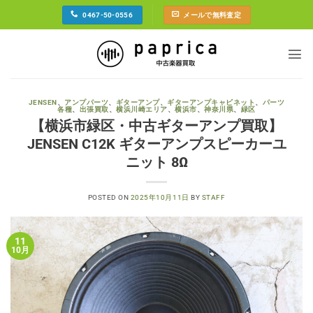
Skip
0467-50-0556
メールで無料査定
to
content
JENSEN
、
アンプパーツ
、
ギターアンプ
、
ギターアンプキャビネット
、
パーツ
各種
、
出張買取
、
横浜川崎エリア
、
横浜市
、
神奈川県
、
緑区
【横浜市緑区・中古ギターアンプ買取】
JENSEN C12K ギターアンプスピーカーユ
ニット 8Ω
POSTED ON
2025年10月11日
BY
STAFF
11
10月