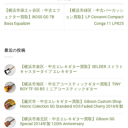
【横浜市保土ヶ谷区・中古エフ
【横浜市緑区・中古パーカッシ
ェクター買取】BOSS GE-7B
ョン買取】LP Ciovanni Compact
Bass Equalizer
Conga 11 LP825
最近の投稿
【横浜市泉区・中古エレキギター買取】SELDER ストラト
キャスタータイプ エレキギター
【横
コ
浜
メ
【横浜市旭区・中古アコースティックギター買取】TINY
市
ン
泉
ト
BOY TF-50 BS ミニアコースティックギター
区・
は
中
ま
【横
コ
古
だ
浜
メ
【藤沢市・中古エレキギター買取】Gibson Custom Shop
エ
あ
市
ン
レ
り
旭
ト
Histric Colection SG Standerd VOS Faded Cherry 2016年製
キ
ま
区・
は
ギ
せ
中
ま
【藤
コ
タ
ん
古
だ
沢
メ
【横浜市港北区・中古エレキギター買取】Gibson SG
ー
ア
あ
市・
ン
買
コ
り
中
ト
Special 2014年製 120th Anniversary
取】
ー
ま
古
は