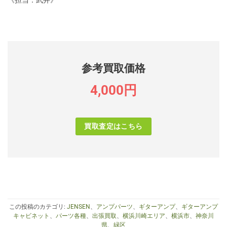
《担当：武井》
参考買取価格
4,000円
買取査定はこちら
この投稿のカテゴリ:
JENSEN
、
アンプパーツ
、
ギターアンプ
、
ギターアンプ
キャビネット
、
パーツ各種
、
出張買取
、
横浜川崎エリア
、
横浜市
、
神奈川
県
、
緑区