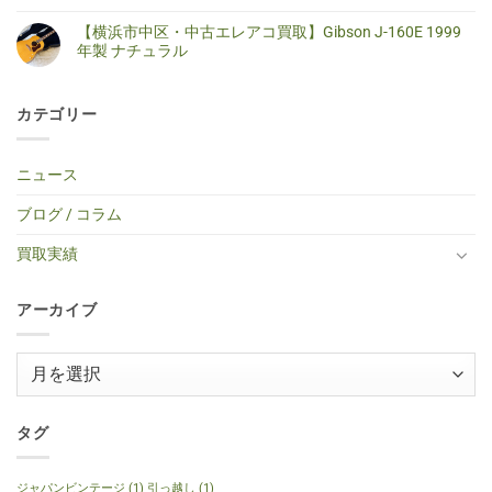
SELDER
ス
せ
エ
ま
【横
コ
ス
テ
ん
レ
だ
浜
メ
ト
【横浜市中区・中古エレアコ買取】Gibson J-160E 1999
ィ
キ
あ
市
ン
ラ
ッ
ギ
り
港
ト
年製 ナチュラル
ト
ク
タ
ま
北
は
キ
ギ
ー
せ
区・
ま
【横
コ
ャ
タ
買
ん
中
だ
浜
メ
ス
ー
取】
古
あ
市
ン
タ
買
Gibson
カテゴリー
エ
り
中
ト
ー
取】
Custom
レ
ま
区・
は
タ
TINY
Shop
キ
せ
中
ま
イ
BOY
Histric
ギ
ん
古
だ
プ
TF-
Colection
タ
エ
あ
ニュース
エ
50
SG
ー
レ
り
レ
BS
Standerd
買
ア
ま
キ
ミ
VOS
取】
コ
せ
ブログ / コラム
ギ
ニ
Faded
Gibson
買
ん
タ
ア
Cherry
SG
取】
ー
コ
2016
Special
Gibson
買取実績
へ
ー
年
2014
J-
の
ス
製
年
160E
テ
へ
製
1999
ィ
の
120th
年
ッ
アーカイブ
Anniversary
製
ク
へ
ナ
ギ
の
チ
タ
ュ
ー
ア
ラ
へ
ル
ー
の
へ
の
カ
イ
タグ
ブ
ジャパンビンテージ
(1)
引っ越し
(1)