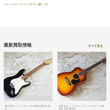
ジャパンビンテージ
(1)
引っ越し
(1)
最新買取情報
すべて見る
SELDER ストラトタイプ 出張買取 横浜市 泉
TINY BOY ミニアコースティックギター 出張
区
買取 旭区 横浜市