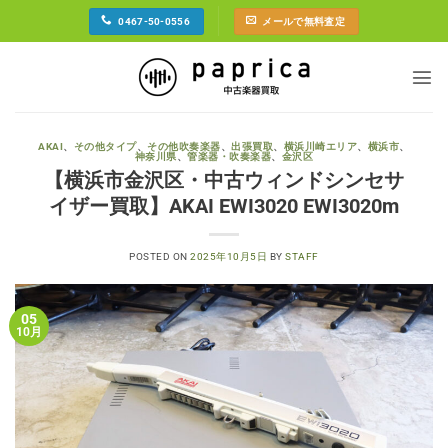
Skip
0467-50-0556
メールで無料査定
to
content
AKAI
、
その他タイプ
、
その他吹奏楽器
、
出張買取
、
横浜川崎エリア
、
横浜市
、
神奈川県
、
管楽器・吹奏楽器
、
金沢区
【横浜市金沢区・中古ウィンドシンセサ
イザー買取】AKAI EWI3020 EWI3020m
POSTED ON
2025年10月5日
BY
STAFF
05
10月