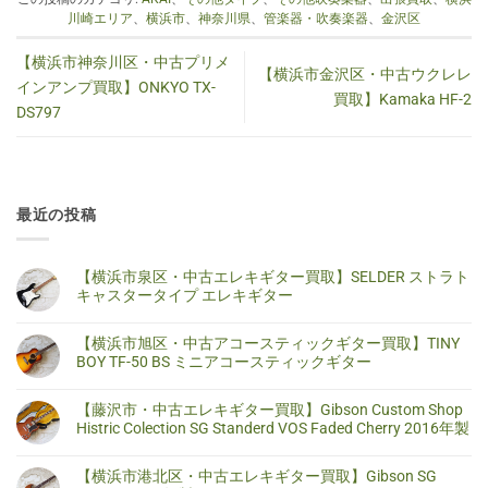
川崎エリア
、
横浜市
、
神奈川県
、
管楽器・吹奏楽器
、
金沢区
【横浜市神奈川区・中古プリメ
【横浜市金沢区・中古ウクレレ
インアンプ買取】ONKYO TX-
買取】Kamaka HF-2
DS797
最近の投稿
【横浜市泉区・中古エレキギター買取】SELDER ストラト
キャスタータイプ エレキギター
【横
コ
浜
メ
【横浜市旭区・中古アコースティックギター買取】TINY
市
ン
泉
ト
BOY TF-50 BS ミニアコースティックギター
区・
は
中
ま
【横
コ
古
だ
浜
メ
【藤沢市・中古エレキギター買取】Gibson Custom Shop
エ
あ
市
ン
レ
り
旭
ト
Histric Colection SG Standerd VOS Faded Cherry 2016年製
キ
ま
区・
は
ギ
せ
中
ま
【藤
コ
タ
ん
古
だ
沢
メ
【横浜市港北区・中古エレキギター買取】Gibson SG
ー
ア
あ
市・
ン
買