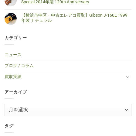
コ
り
中
ト
Special 2014年製 120th Anniversary
取】
ー
ま
古
は
SELDER
ス
せ
エ
ま
【横
コ
ス
テ
ん
レ
だ
浜
メ
ト
【横浜市中区・中古エレアコ買取】Gibson J-160E 1999
ィ
キ
あ
市
ン
ラ
ッ
ギ
り
港
ト
年製 ナチュラル
ト
ク
タ
ま
北
は
キ
ギ
ー
せ
区・
ま
【横
コ
ャ
タ
買
ん
中
だ
浜
メ
ス
ー
取】
古
あ
市
ン
タ
買
Gibson
カテゴリー
エ
り
中
ト
ー
取】
Custom
レ
ま
区・
は
タ
TINY
Shop
キ
せ
中
ま
イ
BOY
Histric
ギ
ん
古
だ
プ
TF-
Colection
タ
エ
あ
ニュース
エ
50
SG
ー
レ
り
レ
BS
Standerd
買
ア
ま
キ
ミ
VOS
取】
コ
せ
ブログ / コラム
ギ
ニ
Faded
Gibson
買
ん
タ
ア
Cherry
SG
取】
ー
コ
2016
Special
Gibson
買取実績
へ
ー
年
2014
J-
の
ス
製
年
160E
テ
へ
製
1999
ィ
の
120th
年
ッ
アーカイブ
Anniversary
製
ク
へ
ナ
ギ
の
チ
タ
ュ
ー
ア
ラ
へ
ル
ー
の
へ
の
カ
イ
タグ
ブ