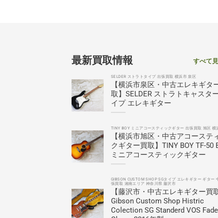
最新買取情報
すべて
SELDER ストラトタイプ 出張買取 横浜市 泉区
【横浜市泉区・中古エレキギタ
取】SELDER ストラトキャスタ
イプ エレキギター
TINY BOY ミニアコースティックギター 出張買取 旭区 横
【横浜市旭区・中古アコーステ
クギター買取】TINY BOY TF-50 
ミニアコースティックギター
GIBSON CUSTOM SHOP SGタイプ エレキギター ギター 
張買取 湘南エリア 神奈川県 藤沢市
【藤沢市・中古エレキギター買
Gibson Custom Shop Histric
Colection SG Standerd VOS Fad