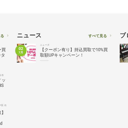
ニュース
ブ
見る
すべて見る
ニュース
02
ー買
【クーポン有り】持込買取で10%買
7月
ータ
取額UPキャンペーン！
浜市
ィッ
BS
中区 出
取】
ed