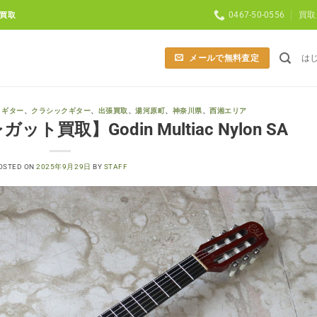
0467-50-0556
買取
買取
メールで無料査定
は
、
ギター
、
クラシックギター
、
出張買取
、
湯河原町
、
神奈川県
、
西湘エリア
買取】Godin Multiac Nylon SA
OSTED ON
2025年9月29日
BY
STAFF