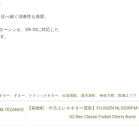
！
と比べ細く演奏性も抜群。
ターシンセ、GR-55に対応した
です。
ギター
、
ギター
、
クラシックギター
、
出張買取
、
湯河原町
、
神奈川県
、
西湘エリア
【箱根町・中古エレキギター買取】FUJIGEN NLS20RFM-
TEZANOS
02 Neo Classic Faded Cherry Burst