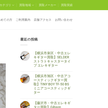
カテゴリ
買取地域
買取メーカー
買取実績
じめての方
ご利用案内
店舗アクセス
お問い合わせ
最近の投稿
【横浜市泉区・中古エレ
キギター買取】SELDER
ストラトキャスタータイ
プ エレキギター
【横
コ
浜
メ
【横浜市旭区・中古アコ
市
ン
泉
ト
ースティックギター買
区・
は
取】TINY BOY TF-50 BS
中
ま
古
だ
ミニアコースティックギ
エ
あ
ター
レ
り
キ
ま
【横
コ
ギ
せ
浜
メ
タ
ん
【藤沢市・中古エレキギ
市
ン
ー
旭
ト
ター買取】Gibson
買