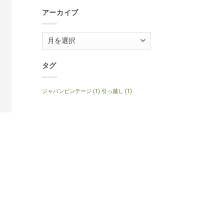
1999
Anniversary
年
へ
アーカイブ
製
の
ナ
チ
ュ
ア
ラ
ル
ー
へ
の
カ
タグ
イ
ブ
ジャパンビンテージ
(1)
引っ越し
(1)