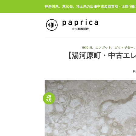
Skip
神奈川県、東京都、埼玉県の出張中古楽器買取・全国宅配
to
content
GODIN
、
エレガット
、
ガットギター
【湯河原町・中古エレガット
P
29
9月