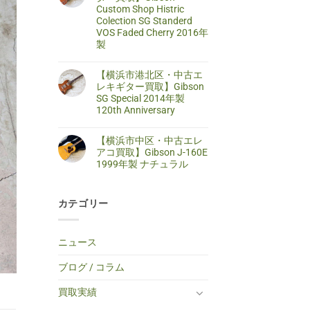
区・
は
Custom Shop Histric
取】
中
ま
SELDER
古
だ
Colection SG Standerd
ス
ア
あ
VOS Faded Cherry 2016年
ト
コ
り
ラ
製
ー
ま
ト
ス
せ
キ
【藤
コ
テ
ん
ャ
沢
メ
ィ
【横浜市港北区・中古エ
ス
市・
ン
ッ
タ
中
ト
レキギター買取】Gibson
ク
ー
古
は
ギ
SG Special 2014年製
タ
エ
ま
タ
イ
レ
だ
120th Anniversary
ー
プ
キ
あ
買
エ
【横
コ
ギ
り
取】
レ
浜
メ
タ
ま
TINY
【横浜市中区・中古エレ
キ
市
ン
ー
せ
BOY
ギ
港
ト
買
ん
アコ買取】Gibson J-160E
TF-
タ
北
は
取】
50
1999年製 ナチュラル
ー
区・
ま
Gibson
BS
へ
中
だ
Custom
ミ
【横
コ
の
古
あ
Shop
ニ
浜
メ
エ
り
Histric
ア
市
ン
レ
ま
Colection
コ
カテゴリー
中
ト
キ
せ
SG
ー
区・
は
ギ
ん
Standerd
ス
中
ま
タ
VOS
テ
古
だ
ー
Faded
ィ
エ
あ
買
ニュース
Cherry
ッ
レ
り
取】
2016
ク
ア
ま
Gibson
年
ギ
コ
せ
SG
ブログ / コラム
製
タ
買
ん
Special
へ
ー
取】
2014
の
へ
Gibson
年
買取実績
の
J-
製
160E
120th