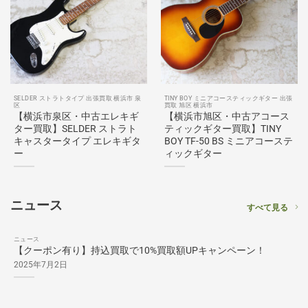
SELDER ストラトタイプ 出張買取 横浜市 泉
TINY BOY ミニアコースティックギター 出張
区
買取 旭区 横浜市
【横浜市泉区・中古エレキギ
【横浜市旭区・中古アコース
ター買取】SELDER ストラト
ティックギター買取】TINY
キャスタータイプ エレキギタ
BOY TF-50 BS ミニアコーステ
ー
ィックギター
ニュース
すべて見る
ニュース
【クーポン有り】持込買取で10%買取額UPキャンペーン！
2025年7月2日