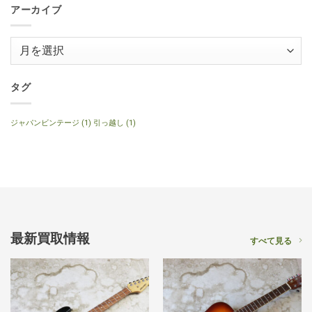
の
120th
年
ッ
アーカイブ
Anniversary
製
ク
へ
ナ
ギ
の
チ
タ
ュ
ー
ア
ラ
へ
ル
ー
の
へ
の
カ
イ
タグ
ブ
ジャパンビンテージ
(1)
引っ越し
(1)
最新買取情報
すべて見る