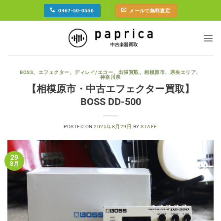
Skip
0467-50-0556
メールで無料査定
to
content
BOSS
、
エフェクター
、
ディレイ/エコー
、
出張買取
、
相模原市
、
県央エリア
、
神奈川県
【相模原市・中古エフェクター買取】
BOSS DD-500
POSTED ON
2025年8月29日
BY
STAFF
29
8月