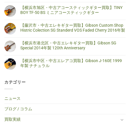
【横
コ
浜
メ
【横浜市旭区・中古アコースティックギター買取】TINY
市
ン
泉
ト
BOY TF-50 BS ミニアコースティックギター
区・
は
中
ま
【横
コ
古
だ
浜
メ
【藤沢市・中古エレキギター買取】Gibson Custom Shop
エ
あ
市
ン
レ
り
旭
ト
Histric Colection SG Standerd VOS Faded Cherry 2016年製
キ
ま
区・
は
ギ
せ
中
ま
【藤
コ
タ
ん
古
だ
沢
メ
【横浜市港北区・中古エレキギター買取】Gibson SG
ー
ア
あ
市・
ン
買
コ
り
中
ト
Special 2014年製 120th Anniversary
取】
ー
ま
古
は
SELDER
ス
せ
エ
ま
【横
コ
ス
テ
ん
レ
だ
浜
メ
ト
【横浜市中区・中古エレアコ買取】Gibson J-160E 1999
ィ
キ
あ
市
ン
ラ
ッ
ギ
り
港
ト
年製 ナチュラル
ト
ク
タ
ま
北
は
キ
ギ
ー
せ
区・
ま
【横
コ
ャ
タ
買
ん
中
だ
浜
メ
ス
ー
取】
古
あ
市
ン
タ
買
Gibson
カテゴリー
エ
り
中
ト
ー
取】
Custom
レ
ま
区・
は
タ
TINY
Shop
キ
せ
中
ま
イ
BOY
Histric
ギ
ん
古
だ
プ
TF-
Colection
タ
エ
あ
ニュース
エ
50
SG
ー
レ
り
レ
BS
Standerd
買
ア
ま
キ
ミ
VOS
取】
コ
せ
ブログ / コラム
ギ
ニ
Faded
Gibson
買
ん
タ
ア
Cherry
SG
取】
ー
コ
2016
Special
Gibson
買取実績
へ
ー
年
2014
J-
の
ス
製
年
160E
テ
へ
製
1999
ィ