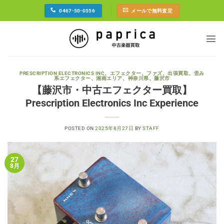
Skip
0467-50-0556
メールで無料査定
to
content
PRESCRIPTION ELECTRONICS INC
、
エフェクター
、
ファズ
、
出張買取
、
歪み
系エフェクター
、
湘南エリア
、
神奈川県
、
藤沢市
【藤沢市・中古エフェクター買取】
Prescription Electronics Inc Experience
POSTED ON
2025年8月27日
BY
STAFF
27
8月