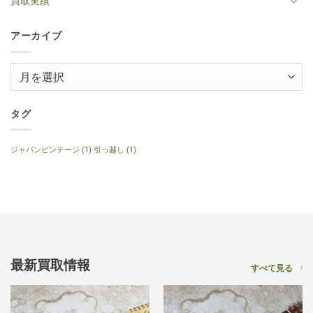
買取実績
ー
年
2014
J-
の
ス
製
年
160E
テ
へ
製
1999
ィ
の
120th
年
ッ
アーカイブ
Anniversary
製
ク
へ
ナ
ギ
の
チ
タ
ュ
ー
ア
ラ
へ
ル
ー
の
へ
の
カ
イ
タグ
ブ
ジャパンビンテージ
(1)
引っ越し
(1)
最新買取情報
すべて見る