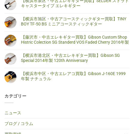
【横浜市泉区・中古エレキギター買取】SELDER ストラト
キャスタータイプ エレキギター
【横
コ
浜
メ
【横浜市旭区・中古アコースティックギター買取】TINY
市
ン
泉
ト
BOY TF-50 BS ミニアコースティックギター
区・
は
中
ま
【横
コ
古
だ
浜
メ
【藤沢市・中古エレキギター買取】Gibson Custom Shop
エ
あ
市
ン
レ
り
旭
ト
Histric Colection SG Standerd VOS Faded Cherry 2016年製
キ
ま
区・
は
ギ
せ
中
ま
【藤
コ
タ
ん
古
だ
沢
メ
【横浜市港北区・中古エレキギター買取】Gibson SG
ー
ア
あ
市・
ン
買
コ
り
中
ト
Special 2014年製 120th Anniversary
取】
ー
ま
古
は
SELDER
ス
せ
エ
ま
【横
コ
ス
テ
ん
レ
だ
浜
メ
ト
【横浜市中区・中古エレアコ買取】Gibson J-160E 1999
ィ
キ
あ
市
ン
ラ
ッ
ギ
り
港
ト
年製 ナチュラル
ト
ク
タ
ま
北
は
キ
ギ
ー
せ
区・
ま
【横
コ
ャ
タ
買
ん
中
だ
浜
メ
ス
ー
取】
古
あ
市
ン
タ
買
Gibson
カテゴリー
エ
り
中
ト
ー
取】
Custom
レ
ま
区・
は
タ
TINY
Shop
キ
せ
中
ま
イ
BOY
Histric
ギ
ん
古
だ
プ
TF-
Colection
タ
エ
あ
ニュース
エ
50
SG
ー
レ
り
レ
BS
Standerd
買
ア
ま
キ
ミ
VOS
取】
コ
せ
ブログ / コラム
ギ
ニ
Faded
Gibson
買
ん
タ
ア
Cherry
SG
取】
ー
コ
2016
Special
Gibson
へ