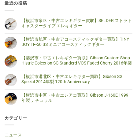
最近の投稿
【横浜市泉区・中古エレキギター買取】SELDER ストラト
キャスタータイプ エレキギター
【横
コ
浜
メ
【横浜市旭区・中古アコースティックギター買取】TINY
市
ン
泉
ト
BOY TF-50 BS ミニアコースティックギター
区・
は
中
ま
【横
コ
古
だ
浜
メ
【藤沢市・中古エレキギター買取】Gibson Custom Shop
エ
あ
市
ン
レ
り
旭
ト
Histric Colection SG Standerd VOS Faded Cherry 2016年製
キ
ま
区・
は
ギ
せ
中
ま
【藤
コ
タ
ん
古
だ
沢
メ
【横浜市港北区・中古エレキギター買取】Gibson SG
ー
ア
あ
市・
ン
買
コ
り
中
ト
Special 2014年製 120th Anniversary
取】
ー
ま
古
は
SELDER
ス
せ
エ
ま
【横
コ
ス
テ
ん
レ
だ
浜
メ
ト
【横浜市中区・中古エレアコ買取】Gibson J-160E 1999
ィ
キ
あ
市
ン
ラ
ッ
ギ
り
港
ト
年製 ナチュラル
ト
ク
タ
ま
北
は
キ
ギ
ー
せ
区・
ま
【横
コ
ャ
タ
買
ん
中
だ
浜
メ
ス
ー
取】
古
あ
市
ン
タ
買
Gibson
カテゴリー
エ
り
中
ト
ー
取】
Custom
レ
ま
区・
は
タ
TINY
Shop
キ
せ
中
ま
イ
BOY
Histric
ギ
ん
古
だ
プ
TF-
Colection
タ
エ
あ
ニュース
エ
50
SG
ー
レ
り