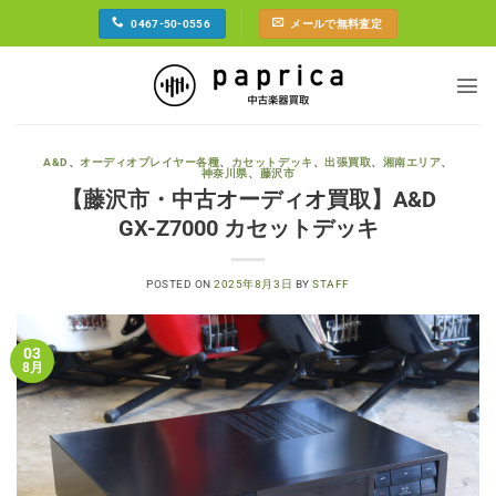
Skip
0467-50-0556
メールで無料査定
to
content
A&D
、
オーディオプレイヤー各種
、
カセットデッキ
、
出張買取
、
湘南エリア
、
神奈川県
、
藤沢市
【藤沢市・中古オーディオ買取】A&D
GX-Z7000 カセットデッキ
POSTED ON
2025年8月3日
BY
STAFF
03
8月