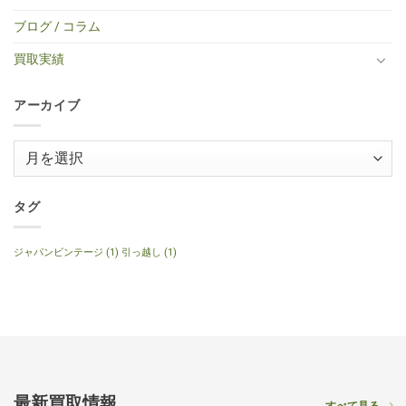
レ
BS
Standerd
買
ア
ま
キ
ミ
VOS
取】
コ
せ
ブログ / コラム
ギ
ニ
Faded
Gibson
買
ん
タ
ア
Cherry
SG
取】
ー
コ
2016
Special
Gibson
買取実績
へ
ー
年
2014
J-
の
ス
製
年
160E
テ
へ
製
1999
ィ
の
120th
年
ッ
アーカイブ
Anniversary
製
ク
へ
ナ
ギ
の
チ
タ
ュ
ー
ア
ラ
へ
ル
ー
の
へ
の
カ
イ
タグ
ブ
ジャパンビンテージ
(1)
引っ越し
(1)
最新買取情報