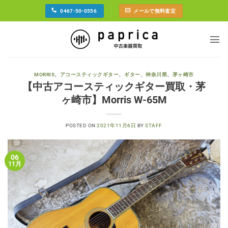
Skip
0467-50-0556
メールで無料査定
to
content
MORRIS
、
アコースティックギター
、
ギター
、
神奈川県
、
茅ヶ崎市
【中古アコースティックギター買取・茅
ヶ崎市】Morris W-65M
POSTED ON
2021年11月6日
BY
STAFF
06
11月