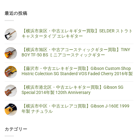
最近の投稿
【横浜市泉区・中古エレキギター買取】SELDER ストラト
キャスタータイプ エレキギター
【横
コ
浜
メ
【横浜市旭区・中古アコースティックギター買取】TINY
市
ン
泉
ト
BOY TF-50 BS ミニアコースティックギター
区・
は
中
ま
【横
コ
古
だ
浜
メ
【藤沢市・中古エレキギター買取】Gibson Custom Shop
エ
あ
市
ン
レ
り
旭
ト
Histric Colection SG Standerd VOS Faded Cherry 2016年製
キ
ま
区・
は
ギ
せ
中
ま
【藤
コ
タ
ん
古
だ
沢
メ
【横浜市港北区・中古エレキギター買取】Gibson SG
ー
ア
あ
市・
ン
買
コ
り
中
ト
Special 2014年製 120th Anniversary
取】
ー
ま
古
は
SELDER
ス
せ
エ
ま
【横
コ
ス
テ
ん
レ
だ
浜
メ
ト
【横浜市中区・中古エレアコ買取】Gibson J-160E 1999
ィ
キ
あ
市
ン
ラ
ッ
ギ
り
港
ト
年製 ナチュラル
ト
ク
タ
ま
北
は
キ
ギ
ー
せ
区・
ま
【横
コ
ャ
タ
買
ん
中
だ
浜
メ
ス
ー
取】
古
あ
市
ン
タ
買
Gibson
カテゴリー
エ
り
中
ト
ー
取】
Custom
レ
ま
区・
は
タ
TINY
Shop
キ
せ
中
ま