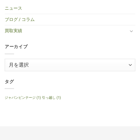
イ
BOY
Histric
ギ
ん
古
だ
プ
TF-
Colection
タ
エ
あ
ニュース
エ
50
SG
ー
レ
り
レ
BS
Standerd
買
ア
ま
キ
ミ
VOS
取】
コ
せ
ブログ / コラム
ギ
ニ
Faded
Gibson
買
ん
タ
ア
Cherry
SG
取】
ー
コ
2016
Special
Gibson
買取実績
へ
ー
年
2014
J-
の
ス
製
年
160E
テ
へ
製
1999
ィ
の
120th
年
ッ
アーカイブ
Anniversary
製
ク
へ
ナ
ギ
の
チ
タ
ュ
ー
ア
ラ
へ
ル
ー
の
へ
の
カ
イ
タグ
ブ
ジャパンビンテージ
(1)
引っ越し
(1)