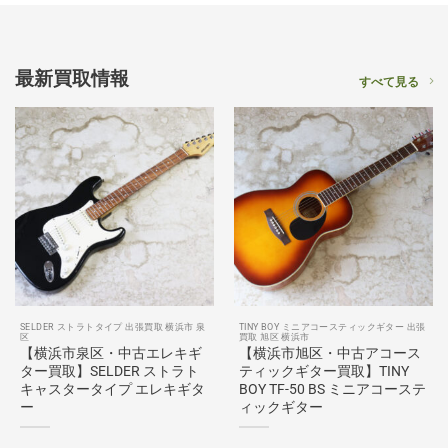
最新買取情報
すべて見る
SELDER ストラトタイプ 出張買取 横浜市 泉
TINY BOY ミニアコースティックギター 出張
区
買取 旭区 横浜市
【横浜市泉区・中古エレキギ
【横浜市旭区・中古アコース
ター買取】SELDER ストラト
ティックギター買取】TINY
キャスタータイプ エレキギタ
BOY TF-50 BS ミニアコーステ
ー
ィックギター