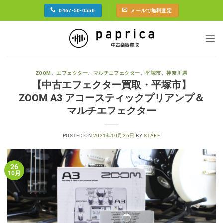
Skip
0467-50-0556
メールで無料査定
to
content
ZOOM
、
エフェクター
、
マルチエフェクター
、
平塚市
、
神奈川県
【中古エフェクター買取・平塚市】
ZOOM A3 アコースティックプリアンプ＆
マルチエフェクター
POSTED ON
2021年10月26日
BY
STAFF
26
10月