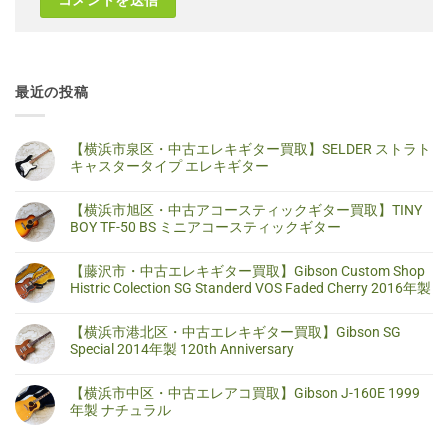
最近の投稿
【横浜市泉区・中古エレキギター買取】SELDER ストラト
キャスタータイプ エレキギター
【横
コ
浜
メ
【横浜市旭区・中古アコースティックギター買取】TINY
市
ン
泉
ト
BOY TF-50 BS ミニアコースティックギター
区・
は
中
ま
【横
コ
古
だ
浜
メ
【藤沢市・中古エレキギター買取】Gibson Custom Shop
エ
あ
市
ン
レ
り
旭
ト
Histric Colection SG Standerd VOS Faded Cherry 2016年製
キ
ま
区・
は
ギ
せ
中
ま
【藤
コ
タ
ん
古
だ
沢
メ
【横浜市港北区・中古エレキギター買取】Gibson SG
ー
ア
あ
市・
ン
買
コ
り
中
ト
Special 2014年製 120th Anniversary
取】
ー
ま
古
は
SELDER
ス
せ
エ
ま
【横
コ
ス
テ
ん
レ
だ
浜
メ
ト
【横浜市中区・中古エレアコ買取】Gibson J-160E 1999
ィ
キ
あ
市
ン
ラ
ッ
ギ
り
港
ト
年製 ナチュラル
ト
ク
タ
ま
北
は
キ
ギ
ー
せ
区・
ま
【横
コ
ャ
タ
買
ん
中
だ
浜
メ