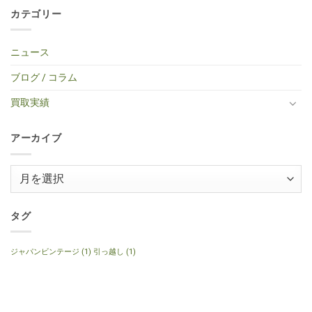
ス
ー
取】
古
あ
市
ン
タ
買
Gibson
カテゴリー
エ
り
中
ト
ー
取】
Custom
レ
ま
区・
は
タ
TINY
Shop
キ
せ
中
ま
イ
BOY
Histric
ギ
ん
古
だ
プ
TF-
Colection
タ
エ
あ
ニュース
エ
50
SG
ー
レ
り
レ
BS
Standerd
買
ア
ま
キ
ミ
VOS
取】
コ
せ
ブログ / コラム
ギ
ニ
Faded
Gibson
買
ん
タ
ア
Cherry
SG
取】
ー
コ
2016
Special
Gibson
買取実績
へ
ー
年
2014
J-
の
ス
製
年
160E
テ
へ
製
1999
ィ
の
120th
年
ッ
アーカイブ
Anniversary
製
ク
へ
ナ
ギ
の
チ
タ
ュ
ー
ア
ラ
へ
ル
ー
の
へ
の
カ
イ
タグ
ブ
ジャパンビンテージ
(1)
引っ越し
(1)