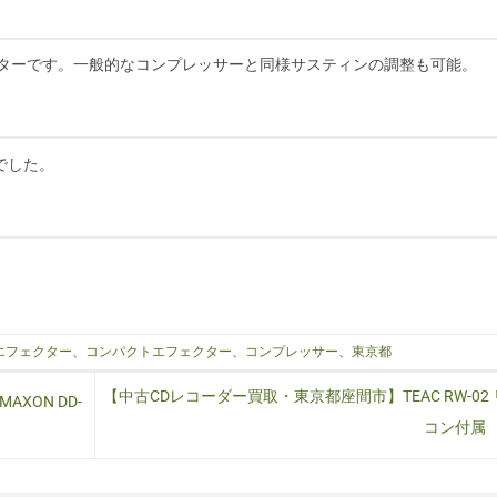
ェクターです。一般的なコンプレッサーと同様サスティンの調整も可能。
でした。
エフェクター
、
コンパクトエフェクター
、
コンプレッサー
、
東京都
【中古CDレコーダー買取・東京都座間市】TEAC RW-02
XON DD-
コン付属