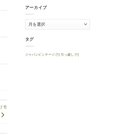
1999
Anniversary
年
へ
アーカイブ
製
の
ナ
チ
ュ
ア
ラ
ル
ー
へ
の
カ
タグ
イ
ブ
ジャパンビンテージ
(1)
引っ越し
(1)
 リモ