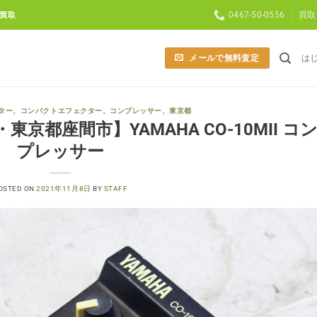
0467-50-0556
買取
買取
メールで無料査定
は
ター
、
コンパクトエフェクター
、
コンプレッサー
、
東京都
都座間市】YAMAHA CO-10MII コ
プレッサー
OSTED ON
2021年11月8日
BY
STAFF