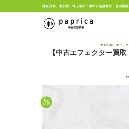
Skip
神奈川県、東京都、埼玉県の出張中古楽器買取・全国宅配
to
content
YAMAHA
、
エフェク
【中古エフェクター買取・東京
P
08
11月