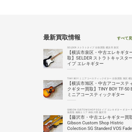
最新買取情報
すべて
SELDER ストラトタイプ 出張買取 横浜市 泉区
【横浜市泉区・中古エレキギタ
取】SELDER ストラトキャスタ
イプ エレキギター
TINY BOY ミニアコースティックギター 出張買取 旭区 横
【横浜市旭区・中古アコーステ
クギター買取】TINY BOY TF-50 
ミニアコースティックギター
GIBSON CUSTOM SHOP SGタイプ エレキギター ギター 
張買取 湘南エリア 神奈川県 藤沢市
【藤沢市・中古エレキギター買
Gibson Custom Shop Histric
Colection SG Standerd VOS Fad