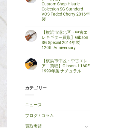
区・
は
Custom Shop Histric
取】
中
ま
SELDER
古
だ
Colection SG Standerd
ス
ア
あ
VOS Faded Cherry 2016年
ト
コ
り
ラ
製
ー
ま
ト
ス
せ
キ
【藤
コ
テ
ん
ャ
沢
メ
ィ
【横浜市港北区・中古エ
ス
市・
ン
ッ
タ
中
ト
レキギター買取】Gibson
ク
ー
古
は
ギ
SG Special 2014年製
タ
エ
ま
タ
イ
レ
だ
120th Anniversary
ー
プ
キ
あ
買
エ
【横
コ
ギ
り
取】
レ
浜
メ
タ
ま
TINY
【横浜市中区・中古エレ
キ
市
ン
ー
せ
BOY
ギ
港
ト
買
ん
アコ買取】Gibson J-160E
TF-
タ
北
は
取】
50
1999年製 ナチュラル
ー
区・
ま
Gibson
BS
へ
中
だ
Custom
ミ
【横
コ
の
古
あ
Shop
ニ
浜
メ
エ
り
Histric
ア
市
ン
レ
ま
Colection
コ
カテゴリー
中
ト
キ
せ
SG
ー
区・
は
ギ
ん
Standerd
ス
中
ま
タ
VOS
テ
古
だ
ー
Faded
ィ
エ
あ
買
ニュース
Cherry
ッ
レ
り
取】
2016
ク
ア
ま
Gibson
年
ギ
コ
せ
SG
ブログ / コラム
製
タ
買
ん
Special
へ
ー
取】
2014
の
へ
Gibson
年
買取実績
の
J-
製
160E
120th