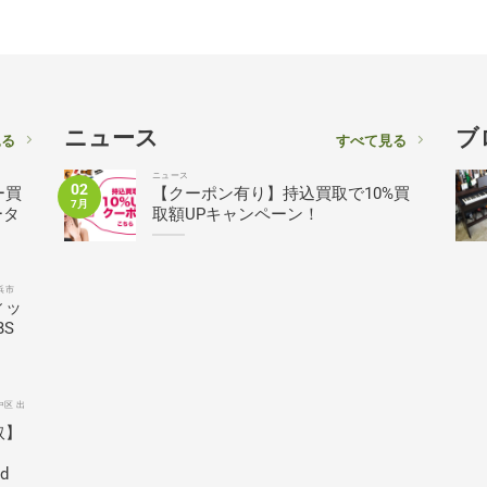
ニュース
ブ
見る
すべて見る
ニュース
02
ー買
【クーポン有り】持込買取で10%買
7月
ータ
取額UPキャンペーン！
浜市
ィッ
BS
中区 出
取】
ed