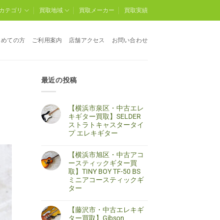
カテゴリ
買取地域
買取メーカー
買取実績
じめての方
ご利用案内
店舗アクセス
お問い合わせ
最近の投稿
ン
【横浜市泉区・中古エレ
キギター買取】SELDER
ストラトキャスタータイ
プ エレキギター
【横
コ
浜
メ
【横浜市旭区・中古アコ
市
ン
泉
ト
ースティックギター買
区・
は
取】TINY BOY TF-50 BS
中
ま
古
だ
ミニアコースティックギ
エ
あ
ター
レ
り
キ
ま
【横
コ
ギ
せ
浜
メ
タ
ん
【藤沢市・中古エレキギ
市
ン
ー
旭
ト
ター買取】Gibson
買