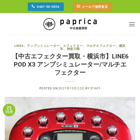
Skip
0467-50-0556
メールで無料査定
to
content
LINE6
、
アンプシミュレーター
、
エフェクター
、
マルチエフェクター
、
横浜
市
、
神奈川県
【中古エフェクター買取・横浜市】LINE6
POD X3 アンプシミュレーター/マルチエ
フェクター
POSTED ON
2021年10月22日
BY
STAFF
22
10月