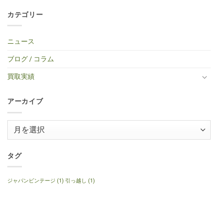
ャ
タ
買
ん
中
だ
浜
メ
ス
ー
取】
古
あ
市
ン
タ
買
Gibson
カテゴリー
エ
り
中
ト
ー
取】
Custom
レ
ま
区・
は
タ
TINY
Shop
キ
せ
中
ま
イ
BOY
Histric
ギ
ん
古
だ
プ
TF-
Colection
タ
エ
あ
ニュース
エ
50
SG
ー
レ
り
レ
BS
Standerd
買
ア
ま
キ
ミ
VOS
取】
コ
せ
ブログ / コラム
ギ
ニ
Faded
Gibson
買
ん
タ
ア
Cherry
SG
取】
ー
コ
2016
Special
Gibson
買取実績
へ
ー
年
2014
J-
の
ス
製
年
160E
テ
へ
製
1999
ィ
の
120th
年
ッ
アーカイブ
Anniversary
製
ク
へ
ナ
ギ
の
チ
タ
ュ
ー
ア
ラ
へ
ル
ー
の
へ
の
カ
イ
タグ
ブ
ジャパンビンテージ
(1)
引っ越し
(1)