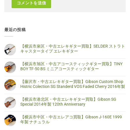
最近の投稿
【横浜市泉区・中古エレキギター買取】SELDER ストラト
キャスタータイプ エレキギター
【横
コ
浜
メ
【横浜市旭区・中古アコースティックギター買取】TINY
市
ン
泉
ト
BOY TF-50 BS ミニアコースティックギター
区・
は
中
ま
【横
コ
古
だ
浜
メ
【藤沢市・中古エレキギター買取】Gibson Custom Shop
エ
あ
市
ン
レ
り
旭
ト
Histric Colection SG Standerd VOS Faded Cherry 2016年製
キ
ま
区・
は
ギ
せ
中
ま
【藤
コ
タ
ん
古
だ
沢
メ
【横浜市港北区・中古エレキギター買取】Gibson SG
ー
ア
あ
市・
ン
買
コ
り
中
ト
Special 2014年製 120th Anniversary
取】
ー
ま
古
は
SELDER
ス
せ
エ
ま
【横
コ
ス
テ
ん
レ
だ
浜
メ
ト
【横浜市中区・中古エレアコ買取】Gibson J-160E 1999
ィ
キ
あ
市
ン
ラ
ッ
ギ
り
港
ト
年製 ナチュラル
ト
ク
タ
ま
北
は
キ
ギ
ー
せ
区・
ま
【横
コ