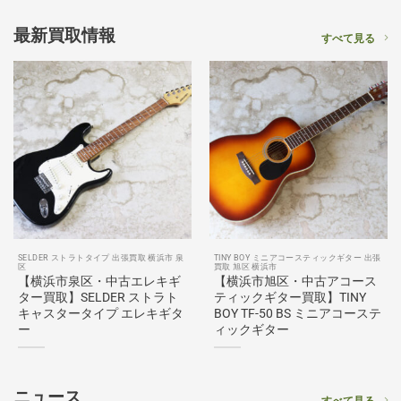
最新買取情報
すべて見る
SELDER ストラトタイプ 出張買取 横浜市 泉
TINY BOY ミニアコースティックギター 出張
区
買取 旭区 横浜市
【横浜市泉区・中古エレキギ
【横浜市旭区・中古アコース
ター買取】SELDER ストラト
ティックギター買取】TINY
キャスタータイプ エレキギタ
BOY TF-50 BS ミニアコーステ
ー
ィックギター
ニュース
すべて見る