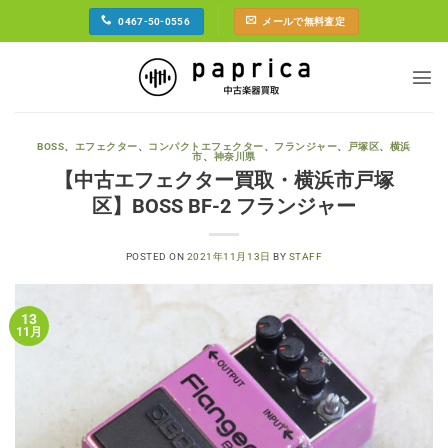
Skip
0467-50-0556
メールで無料査定
to
content
BOSS
、
エフェクター
、
コンパクトエフェクター
、
フランジャー
、
戸塚区
、
横浜
市
、
神奈川県
【中古エフェクター買取・横浜市戸塚
区】BOSS BF-2 フランジャー
POSTED ON
2021年11月13日
BY
STAFF
13
11月