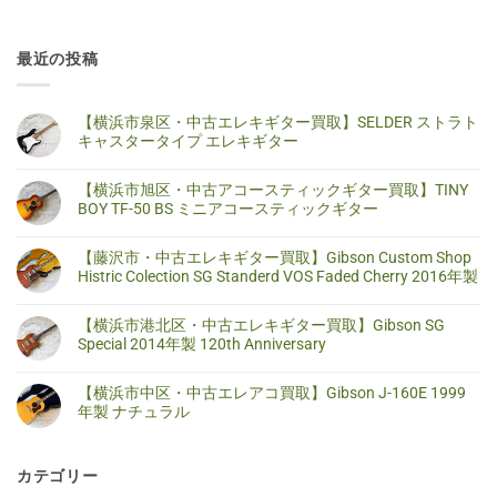
最近の投稿
【横浜市泉区・中古エレキギター買取】SELDER ストラト
キャスタータイプ エレキギター
【横
コ
浜
メ
【横浜市旭区・中古アコースティックギター買取】TINY
市
ン
泉
ト
BOY TF-50 BS ミニアコースティックギター
区・
は
中
ま
【横
コ
古
だ
浜
メ
【藤沢市・中古エレキギター買取】Gibson Custom Shop
エ
あ
市
ン
レ
り
旭
ト
Histric Colection SG Standerd VOS Faded Cherry 2016年製
キ
ま
区・
は
ギ
せ
中
ま
【藤
コ
タ
ん
古
だ
沢
メ
【横浜市港北区・中古エレキギター買取】Gibson SG
ー
ア
あ
市・
ン
買
コ
り
中
ト
Special 2014年製 120th Anniversary
取】
ー
ま
古
は
SELDER
ス
せ
エ
ま
【横
コ
ス
テ
ん
レ
だ
浜
メ
ト
【横浜市中区・中古エレアコ買取】Gibson J-160E 1999
ィ
キ
あ
市
ン
ラ
ッ
ギ
り
港
ト
年製 ナチュラル
ト
ク
タ
ま
北
は
キ
ギ
ー
せ
区・
ま
【横
コ
ャ
タ
買
ん
中
だ
浜
メ
ス
ー
取】
古
あ
市
ン
タ
買
Gibson
カテゴリー
エ
り
中
ト
ー
取】
Custom
レ
ま
区・
は
タ