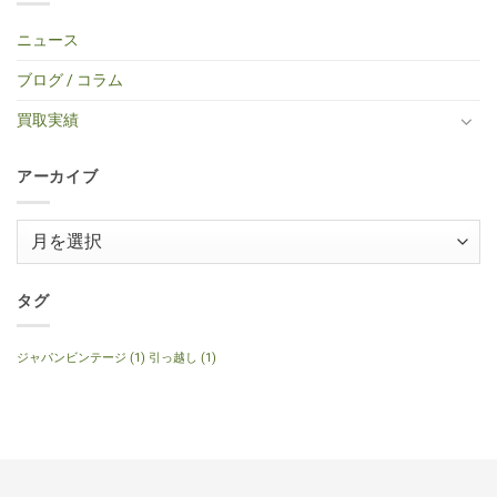
TINY
Shop
キ
せ
中
ま
イ
BOY
Histric
ギ
ん
古
だ
プ
TF-
Colection
タ
エ
あ
ニュース
エ
50
SG
ー
レ
り
レ
BS
Standerd
買
ア
ま
キ
ミ
VOS
取】
コ
せ
ブログ / コラム
ギ
ニ
Faded
Gibson
買
ん
タ
ア
Cherry
SG
取】
ー
コ
2016
Special
Gibson
買取実績
へ
ー
年
2014
J-
の
ス
製
年
160E
テ
へ
製
1999
ィ
の
120th
年
ッ
アーカイブ
Anniversary
製
ク
へ
ナ
ギ
の
チ
タ
ュ
ー
ア
ラ
へ
ル
ー
の
へ
の
カ
イ
タグ
ブ
ジャパンビンテージ
(1)
引っ越し
(1)