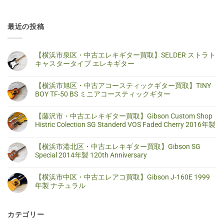
最近の投稿
【横浜市泉区・中古エレキギター買取】SELDER ストラト
キャスタータイプ エレキギター
【横
コ
浜
メ
【横浜市旭区・中古アコースティックギター買取】TINY
市
ン
泉
ト
BOY TF-50 BS ミニアコースティックギター
区・
は
中
ま
【横
コ
古
だ
浜
メ
【藤沢市・中古エレキギター買取】Gibson Custom Shop
エ
あ
市
ン
レ
り
旭
ト
Histric Colection SG Standerd VOS Faded Cherry 2016年製
キ
ま
区・
は
ギ
せ
中
ま
【藤
コ
タ
ん
古
だ
沢
メ
【横浜市港北区・中古エレキギター買取】Gibson SG
ー
ア
あ
市・
ン
買
コ
り
中
ト
Special 2014年製 120th Anniversary
取】
ー
ま
古
は
SELDER
ス
せ
エ
ま
【横
コ
ス
テ
ん
レ
だ
浜
メ
ト
【横浜市中区・中古エレアコ買取】Gibson J-160E 1999
ィ
キ
あ
市
ン
ラ
ッ
ギ
り
港
ト
年製 ナチュラル
ト
ク
タ
ま
北
は
キ
ギ
ー
せ
区・
ま
【横
コ
ャ
タ
買
ん
中
だ
浜
メ
ス
ー
取】
古
あ
市
ン
タ
買
Gibson
カテゴリー
エ
り
中
ト
ー
取】
Custom
レ
ま
区・
は
タ