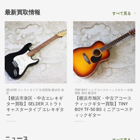
最新買取情報
すべて見る
SELDER ストラトタイプ 出張買取 横浜市 泉
TINY BOY ミニアコースティックギター 出張
区
買取 旭区 横浜市
【横浜市泉区・中古エレキギ
【横浜市旭区・中古アコース
ター買取】SELDER ストラト
ティックギター買取】TINY
キャスタータイプ エレキギタ
BOY TF-50 BS ミニアコーステ
ー
ィックギター
ニュース
すべて見る