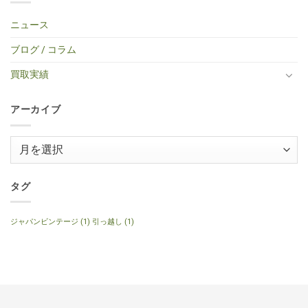
TINY
Shop
キ
せ
中
ま
イ
BOY
Histric
ギ
ん
古
だ
プ
TF-
Colection
タ
エ
あ
ニュース
エ
50
SG
ー
レ
り
レ
BS
Standerd
買
ア
ま
キ
ミ
VOS
取】
コ
せ
ブログ / コラム
ギ
ニ
Faded
Gibson
買
ん
タ
ア
Cherry
SG
取】
ー
コ
2016
Special
Gibson
買取実績
へ
ー
年
2014
J-
の
ス
製
年
160E
テ
へ
製
1999
ィ
の
120th
年
ッ
アーカイブ
Anniversary
製
ク
へ
ナ
ギ
の
チ
タ
ュ
ー
ア
ラ
へ
ル
ー
の
へ
の
カ
イ
タグ
ブ
ジャパンビンテージ
(1)
引っ越し
(1)