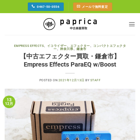
Skip
0467-50-0556
メールで無料査定
to
content
EMPRESS EFFECTS
、
イコライザー
、
エフェクター
、
コンパクトエフェクタ
ー
、
神奈川県
、
鎌倉市
【中古エフェクター買取・鎌倉市】
Empress Effects ParaEQ w/Boost
POSTED ON
2021年12月13日
BY
STAFF
13
12月