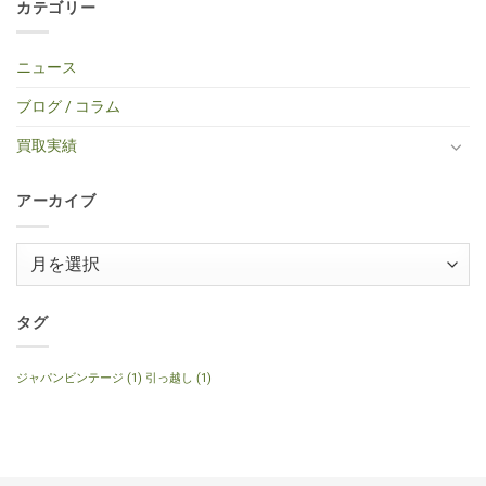
タ
買
Gibson
カテゴリー
エ
り
中
ト
ー
取】
Custom
レ
ま
区・
は
タ
TINY
Shop
キ
せ
中
ま
イ
BOY
Histric
ギ
ん
古
だ
プ
TF-
Colection
タ
エ
あ
ニュース
エ
50
SG
ー
レ
り
レ
BS
Standerd
買
ア
ま
キ
ミ
VOS
取】
コ
せ
ブログ / コラム
ギ
ニ
Faded
Gibson
買
ん
タ
ア
Cherry
SG
取】
ー
コ
2016
Special
Gibson
買取実績
へ
ー
年
2014
J-
の
ス
製
年
160E
テ
へ
製
1999
ィ
の
120th
年
ッ
アーカイブ
Anniversary
製
ク
へ
ナ
ギ
の
チ
タ
ュ
ー
ア
ラ
へ
ル
ー
の
へ
の
カ
イ
タグ
ブ
ジャパンビンテージ
(1)
引っ越し
(1)