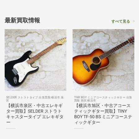
最新買取情報
すべて見る
SELDER ストラトタイプ 出張買取 横浜市 泉
TINY BOY ミニアコースティックギター 出張
区
買取 旭区 横浜市
【横浜市泉区・中古エレキギ
【横浜市旭区・中古アコース
ター買取】SELDER ストラト
ティックギター買取】TINY
キャスタータイプ エレキギタ
BOY TF-50 BS ミニアコーステ
ー
ィックギター