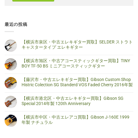
最近の投稿
【横浜市泉区・中古エレキギター買取】SELDER ストラト
キャスタータイプ エレキギター
【横
コ
浜
メ
【横浜市旭区・中古アコースティックギター買取】TINY
市
ン
泉
ト
BOY TF-50 BS ミニアコースティックギター
区・
は
中
ま
【横
コ
古
だ
浜
メ
【藤沢市・中古エレキギター買取】Gibson Custom Shop
エ
あ
市
ン
レ
り
旭
ト
Histric Colection SG Standerd VOS Faded Cherry 2016年製
キ
ま
区・
は
ギ
せ
中
ま
【藤
コ
タ
ん
古
だ
沢
メ
【横浜市港北区・中古エレキギター買取】Gibson SG
ー
ア
あ
市・
ン
買
コ
り
中
ト
Special 2014年製 120th Anniversary
取】
ー
ま
古
は
SELDER
ス
せ
エ
ま
【横
コ
ス
テ
ん
レ
だ
浜
メ
ト
【横浜市中区・中古エレアコ買取】Gibson J-160E 1999
ィ
キ
あ
市
ン
ラ
ッ
ギ
り
港
ト
年製 ナチュラル
ト
ク
タ
ま
北
は
キ
ギ
ー
せ
区・
ま
【横
コ
ャ
タ
買
ん
中
だ
浜
メ
ス
ー
取】
古
あ
市
ン