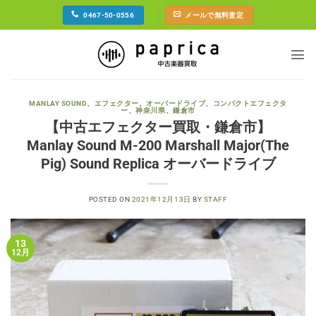
Skip
0467-50-0556
メールで無料査定
to
content
MANLAY SOUND
、
エフェクター
、
オーバードライブ
、
コンパクトエフェクタ
ー
、
神奈川県
、
鎌倉市
【中古エフェクター買取・鎌倉市】
Manlay Sound M-200 Marshall Major(The
Pig) Sound Replica オーバードライブ
POSTED ON
2021年12月13日
BY
STAFF
13
12月