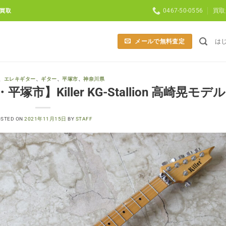
0467-50-0556
買取
買取
メールで無料査定
は
、
エレキギター
、
ギター
、
平塚市
、
神奈川県
】Killer KG-Stallion 高崎晃モデル
OSTED ON
2021年11月15日
BY
STAFF