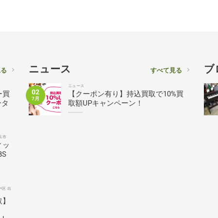
ニュース
ブ
見る
すべて見る
ニュース
02
ー買
【クーポン有り】持込買取で10%買
7月
ータ
取額UPキャンペーン！
浜市
ィッ
BS
中区 出
取】