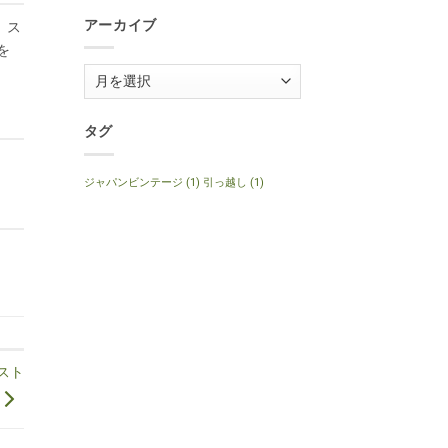
1999
Anniversary
年
へ
アーカイブ
、ス
製
の
ナ
を
チ
ュ
ア
ラ
ル
ー
へ
の
カ
タグ
イ
ブ
ジャパンビンテージ
(1)
引っ越し
(1)
 スト