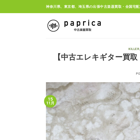
Skip
神奈川県、東京都、埼玉県の出張中古楽器買取・全国宅配
to
content
KILLER
【中古エレキギター買取・平塚市
P
15
11月