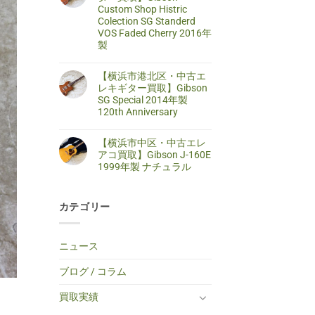
区・
は
Custom Shop Histric
取】
中
ま
SELDER
古
だ
Colection SG Standerd
ス
ア
あ
VOS Faded Cherry 2016年
ト
コ
り
ラ
製
ー
ま
ト
ス
せ
キ
【藤
コ
テ
ん
ャ
沢
メ
ィ
【横浜市港北区・中古エ
ス
市・
ン
ッ
タ
中
ト
レキギター買取】Gibson
ク
ー
古
は
ギ
SG Special 2014年製
タ
エ
ま
タ
イ
レ
だ
120th Anniversary
ー
プ
キ
あ
買
エ
【横
コ
ギ
り
取】
レ
浜
メ
タ
ま
TINY
【横浜市中区・中古エレ
キ
市
ン
ー
せ
BOY
ギ
港
ト
買
ん
アコ買取】Gibson J-160E
TF-
タ
北
は
取】
50
1999年製 ナチュラル
ー
区・
ま
Gibson
BS
へ
中
だ
Custom
ミ
【横
コ
の
古
あ
Shop
ニ
浜
メ
エ
り
Histric
ア
市
ン
レ
ま
Colection
コ
カテゴリー
中
ト
キ
せ
SG
ー
区・
は
ギ
ん
Standerd
ス
中
ま
タ
VOS
テ
古
だ
ー
Faded
ィ
エ
あ
買
ニュース
Cherry
ッ
レ
り
取】
2016
ク
ア
ま
Gibson
年
ギ
コ
せ
SG
ブログ / コラム
製
タ
買
ん
Special
へ
ー
取】
2014
の
へ
Gibson
年
買取実績
の
J-
製
160E
120th