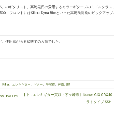
ESS」のギタリスト、高崎晃氏の愛用するキラーギターズのミドルクラス
500、フロントにはKillers Dyna Biteといった高崎氏開発のピックアップ
ど、使用感がある状態での入荷でした。
:
Killer
、
エレキギター
、
ギター
、
平塚市
、
神奈川県
【中古エレキギター買取・茅ヶ崎市】Ibanez GIO GRX40
USA Les
ラトタイプ SSH