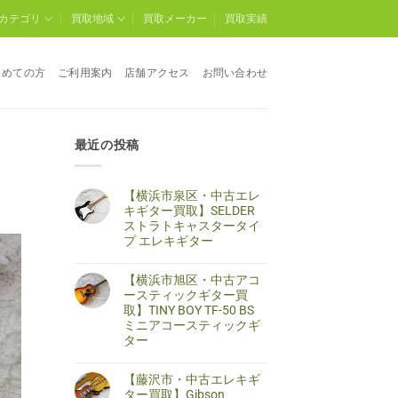
カテゴリ
買取地域
買取メーカー
買取実績
じめての方
ご利用案内
店舗アクセス
お問い合わせ
最近の投稿
【横浜市泉区・中古エレ
キギター買取】SELDER
ストラトキャスタータイ
プ エレキギター
【横
コ
浜
メ
【横浜市旭区・中古アコ
市
ン
泉
ト
ースティックギター買
区・
は
取】TINY BOY TF-50 BS
中
ま
古
だ
ミニアコースティックギ
エ
あ
ター
レ
り
キ
ま
【横
コ
ギ
せ
浜
メ
タ
ん
【藤沢市・中古エレキギ
市
ン
ー
旭
ト
ター買取】Gibson
買