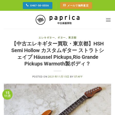
Skip
0467-50-0556
メールで無料査定
to
content
エレキギター
、
ギター
、
東京都
【中古エレキギター買取・東京都】HSH
Semi Hollow カスタムギター ストラトシ
ェイプ Häussel Pickups,Rio Grande
Pickups Warmoth製ボディ？
POSTED ON
2021年11月15日
BY
STAFF
15
11月