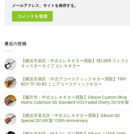
メールアドレス、サイトを保存する。
最近の投稿
【横浜市泉区・中古エレキギター買取】SELDER ストラト
キャスタータイプ エレキギター
【横
コ
浜
メ
【横浜市旭区・中古アコースティックギター買取】TINY
市
ン
泉
ト
BOY TF-50 BS ミニアコースティックギター
区・
は
中
ま
【横
コ
古
だ
浜
メ
【藤沢市・中古エレキギター買取】Gibson Custom Shop
エ
あ
市
ン
レ
り
旭
ト
Histric Colection SG Standerd VOS Faded Cherry 2016年製
キ
ま
区・
は
ギ
せ
中
ま
【藤
コ
タ
ん
古
だ
沢
メ
【横浜市港北区・中古エレキギター買取】Gibson SG
ー
ア
あ
市・
ン
買
コ
り
中
ト
Special 2014年製 120th Anniversary
取】
ー
ま
古
は
SELDER
ス
せ
エ
ま
【横
コ
ス
テ
ん
レ
だ
浜
メ
ト
【横浜市中区・中古エレアコ買取】Gibson J-160E 1999
ィ
キ
あ
市
ン