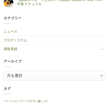
ラ
ッ
ギ
り
港
ト
年製 ナチュラル
ト
ク
タ
ま
北
は
キ
ギ
ー
せ
区・
ま
【横
コ
ャ
タ
買
ん
中
だ
浜
メ
ス
ー
取】
古
あ
市
ン
タ
買
Gibson
カテゴリー
エ
り
中
ト
ー
取】
Custom
レ
ま
区・
は
タ
TINY
Shop
キ
せ
中
ま
イ
BOY
Histric
ギ
ん
古
だ
プ
TF-
Colection
タ
エ
あ
ニュース
エ
50
SG
ー
レ
り
レ
BS
Standerd
買
ア
ま
キ
ミ
VOS
取】
コ
せ
ブログ / コラム
ギ
ニ
Faded
Gibson
買
ん
タ
ア
Cherry
SG
取】
ー
コ
2016
Special
Gibson
買取実績
へ
ー
年
2014
J-
の
ス
製
年
160E
テ
へ
製
1999
ィ
の
120th
年
ッ
アーカイブ
Anniversary
製
ク
へ
ナ
ギ
の
チ
タ
ュ
ー
ア
ラ
へ
ル
ー
の
へ
の
カ
イ
タグ
ブ
ジャパンビンテージ
(1)
引っ越し
(1)