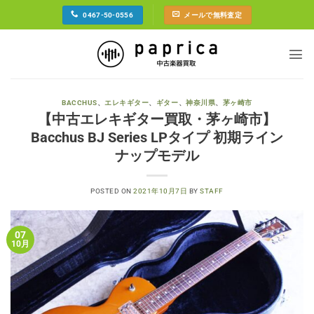
Skip
0467-50-0556
メールで無料査定
to
content
BACCHUS
、
エレキギター
、
ギター
、
神奈川県
、
茅ヶ崎市
【中古エレキギター買取・茅ヶ崎市】
Bacchus BJ Series LPタイプ 初期ライン
ナップモデル
POSTED ON
2021年10月7日
BY
STAFF
07
10月