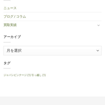
キ
せ
中
ま
イ
BOY
Histric
ギ
ん
古
だ
プ
TF-
Colection
タ
エ
あ
ニュース
エ
50
SG
ー
レ
り
レ
BS
Standerd
買
ア
ま
キ
ミ
VOS
取】
コ
せ
ブログ / コラム
ギ
ニ
Faded
Gibson
買
ん
タ
ア
Cherry
SG
取】
ー
コ
2016
Special
Gibson
買取実績
へ
ー
年
2014
J-
の
ス
製
年
160E
テ
へ
製
1999
ィ
の
120th
年
ッ
アーカイブ
Anniversary
製
ク
へ
ナ
ギ
の
チ
タ
ュ
ー
ア
ラ
へ
ル
ー
の
へ
の
カ
イ
タグ
ブ
ジャパンビンテージ
(1)
引っ越し
(1)