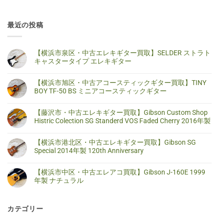
最近の投稿
【横浜市泉区・中古エレキギター買取】SELDER ストラト
キャスタータイプ エレキギター
【横
コ
浜
メ
【横浜市旭区・中古アコースティックギター買取】TINY
市
ン
泉
ト
BOY TF-50 BS ミニアコースティックギター
区・
は
中
ま
【横
コ
古
だ
浜
メ
【藤沢市・中古エレキギター買取】Gibson Custom Shop
エ
あ
市
ン
レ
り
旭
ト
Histric Colection SG Standerd VOS Faded Cherry 2016年製
キ
ま
区・
は
ギ
せ
中
ま
【藤
コ
タ
ん
古
だ
沢
メ
【横浜市港北区・中古エレキギター買取】Gibson SG
ー
ア
あ
市・
ン
買
コ
り
中
ト
Special 2014年製 120th Anniversary
取】
ー
ま
古
は
SELDER
ス
せ
エ
ま
【横
コ
ス
テ
ん
レ
だ
浜
メ
ト
【横浜市中区・中古エレアコ買取】Gibson J-160E 1999
ィ
キ
あ
市
ン
ラ
ッ
ギ
り
港
ト
年製 ナチュラル
ト
ク
タ
ま
北
は
キ
ギ
ー
せ
区・
ま
【横
コ
ャ
タ
買
ん
中
だ
浜
メ
ス
ー
取】
古
あ
市
ン
タ
買
Gibson
カテゴリー
エ
り
中
ト
ー
取】
Custom
レ
ま
区・
は
タ
TINY
Shop