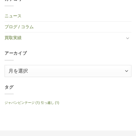
ー
取】
Custom
レ
ま
区・
は
タ
TINY
Shop
キ
せ
中
ま
イ
BOY
Histric
ギ
ん
古
だ
プ
TF-
Colection
タ
エ
あ
ニュース
エ
50
SG
ー
レ
り
レ
BS
Standerd
買
ア
ま
キ
ミ
VOS
取】
コ
せ
ブログ / コラム
ギ
ニ
Faded
Gibson
買
ん
タ
ア
Cherry
SG
取】
ー
コ
2016
Special
Gibson
買取実績
へ
ー
年
2014
J-
の
ス
製
年
160E
テ
へ
製
1999
ィ
の
120th
年
ッ
アーカイブ
Anniversary
製
ク
へ
ナ
ギ
の
チ
タ
ュ
ー
ア
ラ
へ
ル
ー
の
へ
の
カ
イ
タグ
ブ
ジャパンビンテージ
(1)
引っ越し
(1)