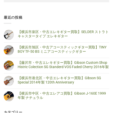
最近の投稿
【横浜市泉区・中古エレキギター買取】SELDER ストラト
キャスタータイプ エレキギター
【横
コ
浜
メ
【横浜市旭区・中古アコースティックギター買取】TINY
市
ン
泉
ト
BOY TF-50 BS ミニアコースティックギター
区・
は
中
ま
【横
コ
古
だ
浜
メ
【藤沢市・中古エレキギター買取】Gibson Custom Shop
エ
あ
市
ン
レ
り
旭
ト
Histric Colection SG Standerd VOS Faded Cherry 2016年製
キ
ま
区・
は
ギ
せ
中
ま
【藤
コ
タ
ん
古
だ
沢
メ
【横浜市港北区・中古エレキギター買取】Gibson SG
ー
ア
あ
市・
ン
買
コ
り
中
ト
Special 2014年製 120th Anniversary
取】
ー
ま
古
は
SELDER
ス
せ
エ
ま
【横
コ
ス
テ
ん
レ
だ
浜
メ
ト
【横浜市中区・中古エレアコ買取】Gibson J-160E 1999
ィ
キ
あ
市
ン
ラ
ッ
ギ
り
港
ト
年製 ナチュラル
ト
ク
タ
ま
北
は
キ
ギ
ー
せ
区・
ま
【横
コ
ャ
タ
買
ん
中
だ
浜
メ
ス
ー
取】
古
あ
市
ン
タ
買
Gibson
カテゴリー
エ
り
中
ト