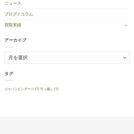
Colection
タ
エ
あ
ニュース
エ
50
SG
ー
レ
り
レ
BS
Standerd
買
ア
ま
キ
ミ
VOS
取】
コ
せ
ブログ / コラム
ギ
ニ
Faded
Gibson
買
ん
タ
ア
Cherry
SG
取】
ー
コ
2016
Special
Gibson
買取実績
へ
ー
年
2014
J-
の
ス
製
年
160E
テ
へ
製
1999
ィ
の
120th
年
ッ
アーカイブ
Anniversary
製
ク
へ
ナ
ギ
の
チ
タ
ュ
ー
ア
ラ
へ
ル
ー
の
へ
の
カ
イ
タグ
ブ
ジャパンビンテージ
(1)
引っ越し
(1)