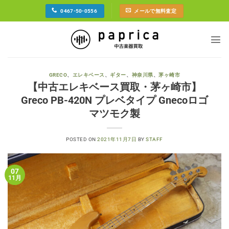
Skip
0467-50-0556
メールで無料査定
to
content
GRECO
、
エレキベース
、
ギター
、
神奈川県
、
茅ヶ崎市
【中古エレキベース買取・茅ヶ崎市】
Greco PB-420N プレベタイプ Gnecoロゴ
マツモク製
POSTED ON
2021年11月7日
BY
STAFF
07
11月