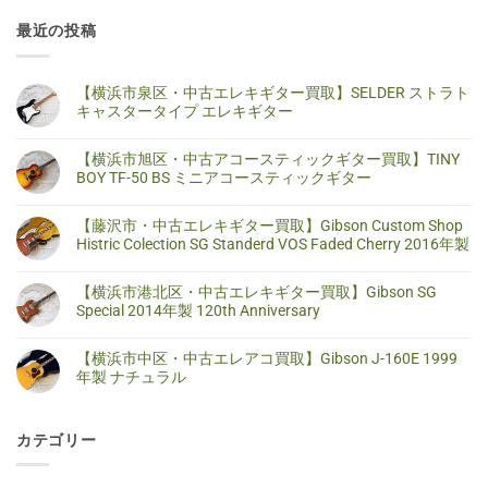
最近の投稿
【横浜市泉区・中古エレキギター買取】SELDER ストラト
キャスタータイプ エレキギター
【横
コ
浜
メ
【横浜市旭区・中古アコースティックギター買取】TINY
市
ン
泉
ト
BOY TF-50 BS ミニアコースティックギター
区・
は
中
ま
【横
コ
古
だ
浜
メ
【藤沢市・中古エレキギター買取】Gibson Custom Shop
エ
あ
市
ン
レ
り
旭
ト
Histric Colection SG Standerd VOS Faded Cherry 2016年製
キ
ま
区・
は
ギ
せ
中
ま
【藤
コ
タ
ん
古
だ
沢
メ
【横浜市港北区・中古エレキギター買取】Gibson SG
ー
ア
あ
市・
ン
買
コ
り
中
ト
Special 2014年製 120th Anniversary
取】
ー
ま
古
は
SELDER
ス
せ
エ
ま
【横
コ
ス
テ
ん
レ
だ
浜
メ
ト
【横浜市中区・中古エレアコ買取】Gibson J-160E 1999
ィ
キ
あ
市
ン
ラ
ッ
ギ
り
港
ト
年製 ナチュラル
ト
ク
タ
ま
北
は
キ
ギ
ー
せ
区・
ま
【横
コ
ャ
タ
買
ん
中
だ
浜
メ
ス
ー
取】
古
あ
市
ン
タ
買
Gibson
カテゴリー
エ
り
中
ト
ー
取】
Custom
レ
ま
区・
は
タ
TINY
Shop
キ
せ
中
ま
イ
BOY
Histric
ギ
ん
古
だ
プ
TF-