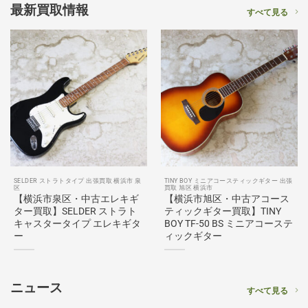
最新買取情報
すべて見る
SELDER ストラトタイプ 出張買取 横浜市 泉
TINY BOY ミニアコースティックギター 出張
区
買取 旭区 横浜市
【横浜市泉区・中古エレキギ
【横浜市旭区・中古アコース
ター買取】SELDER ストラト
ティックギター買取】TINY
キャスタータイプ エレキギタ
BOY TF-50 BS ミニアコーステ
ー
ィックギター
ニュース
すべて見る