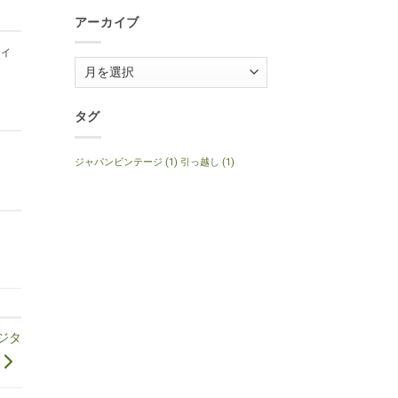
1999
Anniversary
年
へ
アーカイブ
製
の
ナ
チ
ディ
ュ
ア
ラ
ル
ー
へ
の
カ
タグ
イ
ブ
ジャパンビンテージ
(1)
引っ越し
(1)
デジタ