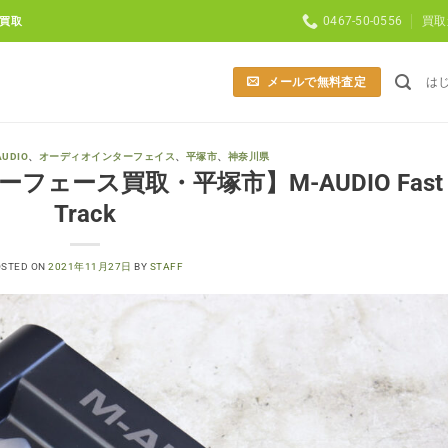
0467-50-0556
買取
買取
メールで無料査定
は
AUDIO
、
オーディオインターフェイス
、
平塚市
、
神奈川県
ェース買取・平塚市】M-AUDIO Fast
Track
OSTED ON
2021年11月27日
BY
STAFF