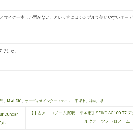
ckはギターとマイク一本しか繋がない、という方にはシンプルで使いやすいオー
荷でした。
関連
、
M-AUDIO
、
オーディオインターフェイス
、
平塚市
、
神奈川県
【中古メトロノーム買取・平塚市】SEIKO SQ100-77 
Duncan
ルクオーツメトロノーム
イル