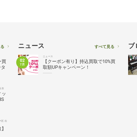
ニュース
ブ
見る
すべて見る
ニュース
02
ー買
【クーポン有り】持込買取で10%買
7月
ータ
取額UPキャンペーン！
浜市
ィッ
BS
中区 出
取】