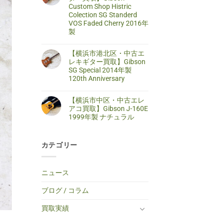
区・
は
Custom Shop Histric
取】
中
ま
SELDER
古
だ
Colection SG Standerd
ス
ア
あ
VOS Faded Cherry 2016年
ト
コ
り
ラ
製
ー
ま
ト
ス
せ
キ
【藤
コ
テ
ん
ャ
沢
メ
ィ
【横浜市港北区・中古エ
ス
市・
ン
ッ
タ
中
ト
レキギター買取】Gibson
ク
ー
古
は
ギ
SG Special 2014年製
タ
エ
ま
タ
イ
レ
だ
120th Anniversary
ー
プ
キ
あ
買
エ
【横
コ
ギ
り
取】
レ
浜
メ
タ
ま
TINY
【横浜市中区・中古エレ
キ
市
ン
ー
せ
BOY
ギ
港
ト
買
ん
アコ買取】Gibson J-160E
TF-
タ
北
は
取】
50
1999年製 ナチュラル
ー
区・
ま
Gibson
BS
へ
中
だ
Custom
ミ
【横
コ
の
古
あ
Shop
ニ
浜
メ
エ
り
Histric
ア
市
ン
レ
ま
Colection
コ
カテゴリー
中
ト
キ
せ
SG
ー
区・
は
ギ
ん
Standerd
ス
中
ま
タ
VOS
テ
古
だ
ー
Faded
ィ
エ
あ
買
ニュース
Cherry
ッ
レ
り
取】
2016
ク
ア
ま
Gibson
年
ギ
コ
せ
SG
ブログ / コラム
製
タ
買
ん
Special
へ
ー
取】
2014
の
へ
Gibson
年
買取実績
の
J-
製
160E
120th