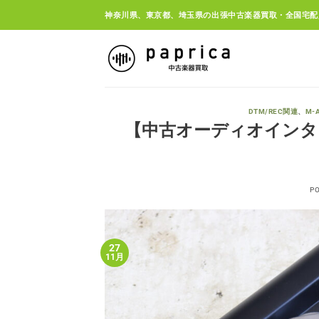
Skip
神奈川県、東京都、埼玉県の出張中古楽器買取・全国宅配
to
content
DTM/REC関連
、
M-
【中古オーディオインターフ
P
27
11月