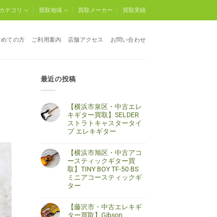
カテゴリ
買取地域
買取メーカー
買取実績
じめての方
ご利用案内
店舗アクセス
お問い合わせ
最近の投稿
【横浜市泉区・中古エレ
キギター買取】SELDER
ストラトキャスタータイ
プ エレキギター
【横
コ
浜
メ
【横浜市旭区・中古アコ
市
ン
泉
ト
ースティックギター買
区・
は
取】TINY BOY TF-50 BS
中
ま
古
だ
ミニアコースティックギ
エ
あ
ター
レ
り
キ
ま
【横
コ
ギ
せ
浜
メ
タ
ん
【藤沢市・中古エレキギ
市
ン
ー
旭
ト
ター買取】Gibson
買