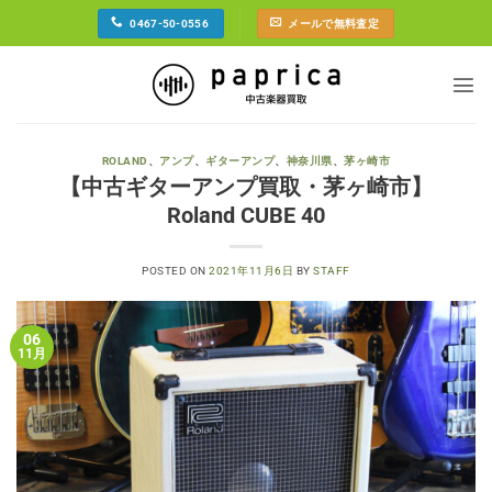
Skip
0467-50-0556
メールで無料査定
to
content
ROLAND
、
アンプ
、
ギターアンプ
、
神奈川県
、
茅ヶ崎市
【中古ギターアンプ買取・茅ヶ崎市】
Roland CUBE 40
POSTED ON
2021年11月6日
BY
STAFF
06
11月