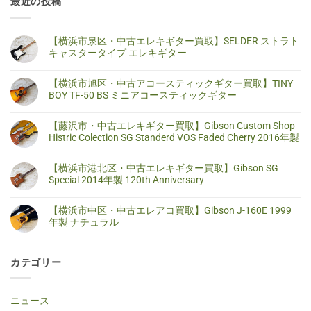
最近の投稿
【横浜市泉区・中古エレキギター買取】SELDER ストラト
キャスタータイプ エレキギター
【横
コ
浜
メ
【横浜市旭区・中古アコースティックギター買取】TINY
市
ン
泉
ト
BOY TF-50 BS ミニアコースティックギター
区・
は
中
ま
【横
コ
古
だ
浜
メ
【藤沢市・中古エレキギター買取】Gibson Custom Shop
エ
あ
市
ン
レ
り
旭
ト
Histric Colection SG Standerd VOS Faded Cherry 2016年製
キ
ま
区・
は
ギ
せ
中
ま
【藤
コ
タ
ん
古
だ
沢
メ
【横浜市港北区・中古エレキギター買取】Gibson SG
ー
ア
あ
市・
ン
買
コ
り
中
ト
Special 2014年製 120th Anniversary
取】
ー
ま
古
は
SELDER
ス
せ
エ
ま
【横
コ
ス
テ
ん
レ
だ
浜
メ
ト
【横浜市中区・中古エレアコ買取】Gibson J-160E 1999
ィ
キ
あ
市
ン
ラ
ッ
ギ
り
港
ト
年製 ナチュラル
ト
ク
タ
ま
北
は
キ
ギ
ー
せ
区・
ま
【横
コ
ャ
タ
買
ん
中
だ
浜
メ
ス
ー
取】
古
あ
市
ン
タ
買
Gibson
カテゴリー
エ
り
中
ト
ー
取】
Custom
レ
ま
区・
は
タ
TINY
Shop
キ
せ
中
ま
イ
BOY
Histric
ギ
ん
古
だ
プ
TF-
Colection
タ
エ
あ
ニュース
エ
50
SG
ー
レ
り
レ
BS
Standerd
買