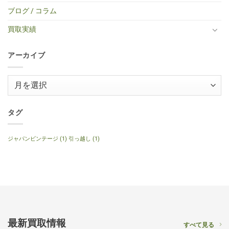
ア
ま
キ
ミ
VOS
取】
コ
せ
ブログ / コラム
ギ
ニ
Faded
Gibson
買
ん
タ
ア
Cherry
SG
取】
ー
コ
2016
Special
Gibson
買取実績
へ
ー
年
2014
J-
の
ス
製
年
160E
テ
へ
製
1999
ィ
の
120th
年
ッ
アーカイブ
Anniversary
製
ク
へ
ナ
ギ
の
チ
タ
ュ
ー
ア
ラ
へ
ル
ー
の
へ
の
カ
イ
タグ
ブ
ジャパンビンテージ
(1)
引っ越し
(1)
最新買取情報
すべて見る