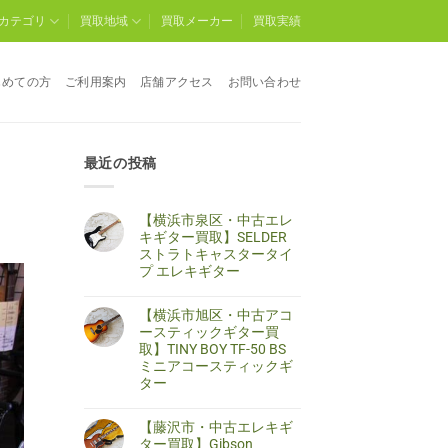
カテゴリ
買取地域
買取メーカー
買取実績
じめての方
ご利用案内
店舗アクセス
お問い合わせ
最近の投稿
【横浜市泉区・中古エレ
キギター買取】SELDER
ストラトキャスタータイ
プ エレキギター
【横
コ
浜
メ
【横浜市旭区・中古アコ
市
ン
泉
ト
ースティックギター買
区・
は
取】TINY BOY TF-50 BS
中
ま
古
だ
ミニアコースティックギ
エ
あ
ター
レ
り
キ
ま
【横
コ
ギ
せ
浜
メ
タ
ん
【藤沢市・中古エレキギ
市
ン
ー
旭
ト
ター買取】Gibson
買