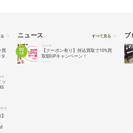
ニュース
ブ
見る
すべて見る
ニュース
02
ー買
【クーポン有り】持込買取で10%買
7月
ータ
取額UPキャンペーン！
浜市
ィッ
BS
中区 出
取】
ed