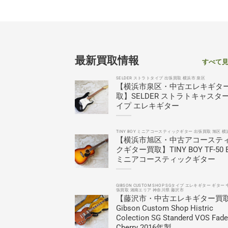
最新買取情報
すべて
SELDER ストラトタイプ 出張買取 横浜市 泉区
【横浜市泉区・中古エレキギタ
取】SELDER ストラトキャスタ
イプ エレキギター
TINY BOY ミニアコースティックギター 出張買取 旭区 横
【横浜市旭区・中古アコーステ
クギター買取】TINY BOY TF-50 
ミニアコースティックギター
GIBSON CUSTOM SHOP SGタイプ エレキギター ギター 
張買取 湘南エリア 神奈川県 藤沢市
【藤沢市・中古エレキギター買
Gibson Custom Shop Histric
Colection SG Standerd VOS Fad
Cherry 2016年製