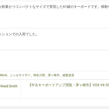
演奏性を軽量かつコンパクトなサイズで実現した61鍵のキーボードです。移動
。
ィションでの入荷でした。
MAHA
、
シンセサイザー
、
神奈川県
、
茅ヶ崎市
、
鍵盤楽器
【中古キーボードアンプ買取・茅ヶ崎市】VOX VX-50
d Smith