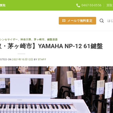
0467-50-0556
買取
買取
メールで無料査定
は
シンセサイザー
、
神奈川県
、
茅ヶ崎市
、
鍵盤楽器
ヶ崎市】YAMAHA NP-12 61鍵盤
OSTED ON
2021年10月12日
BY
STAFF