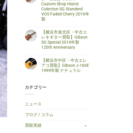
区・
は
Custom Shop Histric
取】
中
ま
SELDER
古
だ
Colection SG Standerd
ス
ア
あ
VOS Faded Cherry 2016年
ト
コ
り
ラ
製
ー
ま
ト
ス
せ
キ
【藤
コ
テ
ん
ャ
沢
メ
ィ
【横浜市港北区・中古エ
ス
市・
ン
ッ
タ
中
ト
レキギター買取】Gibson
ク
ー
古
は
ギ
SG Special 2014年製
タ
エ
ま
タ
イ
レ
だ
120th Anniversary
ー
プ
キ
あ
買
エ
【横
コ
ギ
り
取】
レ
浜
メ
タ
ま
TINY
【横浜市中区・中古エレ
キ
市
ン
ー
せ
BOY
ギ
港
ト
買
ん
アコ買取】Gibson J-160E
TF-
タ
北
は
取】
50
1999年製 ナチュラル
ー
区・
ま
Gibson
BS
へ
中
だ
Custom
ミ
【横
コ
の
古
あ
Shop
ニ
浜
メ
エ
り
Histric
ア
市
ン
レ
ま
Colection
コ
カテゴリー
中
ト
キ
せ
SG
ー
区・
は
ギ
ん
Standerd
ス
中
ま
タ
VOS
テ
古
だ
ー
Faded
ィ
エ
あ
買
ニュース
Cherry
ッ
レ
り
取】
2016
ク
ア
ま
Gibson
年
ギ
コ
せ
SG
ブログ / コラム
製
タ
買
ん
Special
へ
ー
取】
2014
の
へ
Gibson
年
買取実績
の
J-
製
160E
120th