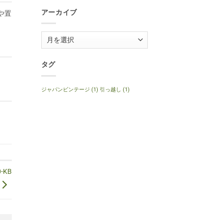
1999
Anniversary
年
へ
アーカイブ
や置
製
の
ナ
チ
ュ
ア
ラ
ル
ー
へ
の
カ
タグ
イ
ブ
ジャパンビンテージ
(1)
引っ越し
(1)
-KB