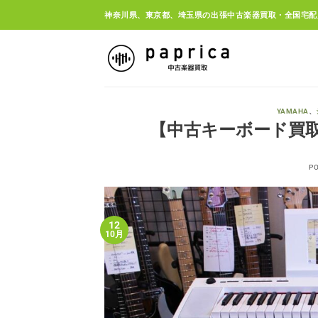
Skip
神奈川県、東京都、埼玉県の出張中古楽器買取・全国宅配
to
content
YAMAHA
、
【中古キーボード買取・茅
P
12
10月