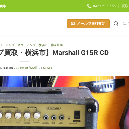
0467-50-0556
買取
買取
メールで無料査定
は
LL
、
アンプ
、
ギターアンプ
、
横浜市
、
神奈川県
・横浜市】Marshall G15R CD
OSTED ON
2021年10月22日
BY
STAFF