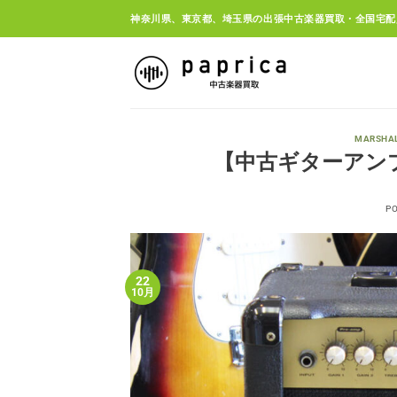
Skip
神奈川県、東京都、埼玉県の出張中古楽器買取・全国宅配
to
content
MARSHA
【中古ギターアンプ買取
P
22
10月