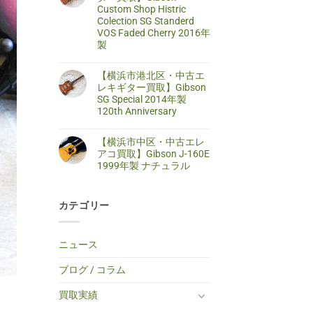
区・
は
Custom Shop Histric
取】
中
ま
SELDER
古
だ
Colection SG Standerd
ス
ア
あ
VOS Faded Cherry 2016年
ト
コ
り
ラ
製
ー
ま
ト
ス
せ
キ
【藤
コ
テ
ん
ャ
沢
メ
ィ
【横浜市港北区・中古エ
ス
市・
ン
ッ
タ
中
ト
レキギター買取】Gibson
ク
ー
古
は
ギ
SG Special 2014年製
タ
エ
ま
タ
イ
レ
だ
120th Anniversary
ー
プ
キ
あ
買
エ
【横
コ
ギ
り
取】
レ
浜
メ
タ
ま
TINY
【横浜市中区・中古エレ
キ
市
ン
ー
せ
BOY
ギ
港
ト
買
ん
アコ買取】Gibson J-160E
TF-
タ
北
は
取】
50
1999年製 ナチュラル
ー
区・
ま
Gibson
BS
へ
中
だ
Custom
ミ
【横
コ
の
古
あ
Shop
ニ
浜
メ
エ
り
Histric
ア
市
ン
レ
ま
Colection
コ
カテゴリー
中
ト
キ
せ
SG
ー
区・
は
ギ
ん
Standerd
ス
中
ま
タ
VOS
テ
古
だ
ー
Faded
ィ
エ
あ
買
ニュース
Cherry
ッ
レ
り
取】
2016
ク
ア
ま
Gibson
年
ギ
コ
せ
SG
ブログ / コラム
製
タ
買
ん
Special
へ
ー
取】
2014
の
へ
Gibson
年
買取実績
の
J-
製
160E
120th