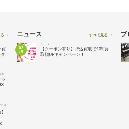
ニュース
ブ
見る
すべて見る
ニュース
02
ー買
【クーポン有り】持込買取で10%買
7月
ータ
取額UPキャンペーン！
浜市
ィッ
BS
中区 出
取】
ed