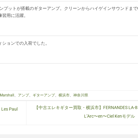
ウト、CDインプットが搭載のギターアンプ。クリーンからハイゲインサウンドまで
練習用に活躍。
ィションでの入荷でした。
Marshall
、
アンプ
、
ギターアンプ
、
横浜市
、
神奈川県
【中古エレキギター買取・横浜市】FERNANDES LA-8
s Paul
L’Arc〜en〜Ciel Kenモデル