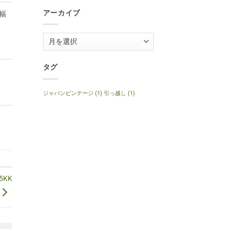
1999
Anniversary
年
へ
アーカイブ
幅
製
の
ナ
チ
ュ
ア
ラ
ル
ー
へ
の
カ
タグ
イ
ブ
ジャパンビンテージ
(1)
引っ越し
(1)
5KK