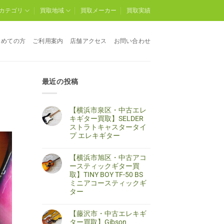
カテゴリ
買取地域
買取メーカー
買取実績
じめての方
ご利用案内
店舗アクセス
お問い合わせ
最近の投稿
【横浜市泉区・中古エレ
キギター買取】SELDER
ストラトキャスタータイ
プ エレキギター
【横
コ
浜
メ
【横浜市旭区・中古アコ
市
ン
泉
ト
ースティックギター買
区・
は
取】TINY BOY TF-50 BS
中
ま
古
だ
ミニアコースティックギ
エ
あ
ター
レ
り
キ
ま
【横
コ
ギ
せ
浜
メ
タ
ん
【藤沢市・中古エレキギ
市
ン
ー
旭
ト
ター買取】Gibson
買