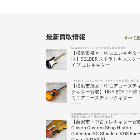
最新買取情報
すべて
SELDER ストラトタイプ 出張買取 横浜市 泉区
【横浜市泉区・中古エレキギタ
取】SELDER ストラトキャスタ
イプ エレキギター
TINY BOY ミニアコースティックギター 出張買取 旭区 横
【横浜市旭区・中古アコーステ
クギター買取】TINY BOY TF-50 
ミニアコースティックギター
GIBSON CUSTOM SHOP SGタイプ エレキギター ギター 
張買取 湘南エリア 神奈川県 藤沢市
【藤沢市・中古エレキギター買
Gibson Custom Shop Histric
Colection SG Standerd VOS Fad
Cherry 2016年製