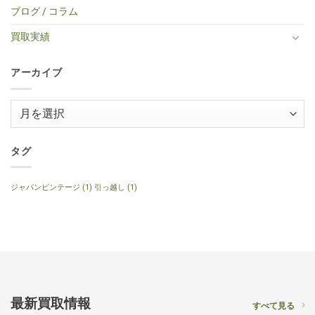
キ
ミ
VOS
取】
コ
せ
ブログ / コラム
ギ
ニ
Faded
Gibson
買
ん
タ
ア
Cherry
SG
取】
ー
コ
2016
Special
Gibson
買取実績
へ
ー
年
2014
J-
の
ス
製
年
160E
テ
へ
製
1999
ィ
の
120th
年
ッ
アーカイブ
Anniversary
製
ク
へ
ナ
ギ
の
チ
タ
ュ
ー
ア
ラ
へ
ル
ー
の
へ
の
カ
イ
タグ
ブ
ジャパンビンテージ
(1)
引っ越し
(1)
最新買取情報
すべて見る