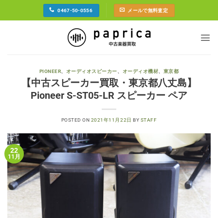
Skip
0467-50-0556
メールで無料査定
to
content
PIONEER
、
オーディオスピーカー
、
オーディオ機材
、
東京都
【中古スピーカー買取・東京都八丈島】
Pioneer S-ST05-LR スピーカー ペア
POSTED ON
2021年11月22日
BY
STAFF
22
11月