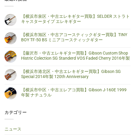
【横浜市泉区・中古エレキギター買取】SELDER ストラト
キャスタータイプ エレキギター
【横
コ
浜
メ
【横浜市旭区・中古アコースティックギター買取】TINY
市
ン
泉
ト
BOY TF-50 BS ミニアコースティックギター
区・
は
中
ま
【横
コ
古
だ
浜
メ
【藤沢市・中古エレキギター買取】Gibson Custom Shop
エ
あ
市
ン
レ
り
旭
ト
Histric Colection SG Standerd VOS Faded Cherry 2016年製
キ
ま
区・
は
ギ
せ
中
ま
【藤
コ
タ
ん
古
だ
沢
メ
【横浜市港北区・中古エレキギター買取】Gibson SG
ー
ア
あ
市・
ン
買
コ
り
中
ト
Special 2014年製 120th Anniversary
取】
ー
ま
古
は
SELDER
ス
せ
エ
ま
【横
コ
ス
テ
ん
レ
だ
浜
メ
ト
【横浜市中区・中古エレアコ買取】Gibson J-160E 1999
ィ
キ
あ
市
ン
ラ
ッ
ギ
り
港
ト
年製 ナチュラル
ト
ク
タ
ま
北
は
キ
ギ
ー
せ
区・
ま
【横
コ
ャ
タ
買
ん
中
だ
浜
メ
ス
ー
取】
古
あ
市
ン
タ
買
Gibson
カテゴリー
エ
り
中
ト
ー
取】
Custom
レ
ま
区・
は
タ
TINY
Shop
キ
せ
中
ま
イ
BOY
Histric
ギ
ん
古
だ
プ
TF-
Colection
タ
エ
あ
ニュース
エ
50
SG
ー
レ
り
レ
BS
Standerd
買
ア
ま