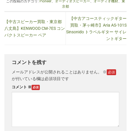
この投稿のカテゴリ:
Pioneer
、
オーディオスピーカー
、
オーディオ機材
、
東
京都
【中古アコースティックギター
【中古スピーカー買取・東京都
買取・茅ヶ崎市】Aria AS-101S
八丈島】KENWOOD CM-7ES コン
Sinsonido トラベルギター サイレ
パクトスピーカー ペア
ントギター
コメントを残す
メールアドレスが公開されることはありません。
※
が付いている欄は必須項目です
コメント
※