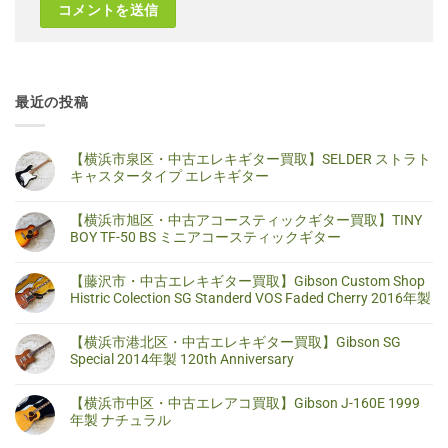
最近の投稿
【横浜市泉区・中古エレキギター買取】SELDER ストラト
キャスタータイプ エレキギター
【横
コ
浜
メ
【横浜市旭区・中古アコースティックギター買取】TINY
市
ン
泉
ト
BOY TF-50 BS ミニアコースティックギター
区・
は
中
ま
【横
コ
古
だ
浜
メ
【藤沢市・中古エレキギター買取】Gibson Custom Shop
エ
あ
市
ン
レ
り
旭
ト
Histric Colection SG Standerd VOS Faded Cherry 2016年製
キ
ま
区・
は
ギ
せ
中
ま
【藤
コ
タ
ん
古
だ
沢
メ
【横浜市港北区・中古エレキギター買取】Gibson SG
ー
ア
あ
市・
ン
買
コ
り
中
ト
Special 2014年製 120th Anniversary
取】
ー
ま
古
は
SELDER
ス
せ
エ
ま
【横
コ
ス
テ
ん
レ
だ
浜
メ
ト
【横浜市中区・中古エレアコ買取】Gibson J-160E 1999
ィ
キ
あ
市
ン
ラ
ッ
ギ
り
港
ト
年製 ナチュラル
ト
ク
タ
ま
北
は
キ
ギ
ー
せ
区・
ま
【横
コ