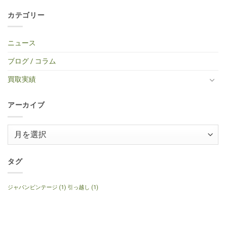
ャ
タ
買
ん
中
だ
浜
メ
ス
ー
取】
古
あ
市
ン
タ
買
Gibson
カテゴリー
エ
り
中
ト
ー
取】
Custom
レ
ま
区・
は
タ
TINY
Shop
キ
せ
中
ま
イ
BOY
Histric
ギ
ん
古
だ
プ
TF-
Colection
タ
エ
あ
ニュース
エ
50
SG
ー
レ
り
レ
BS
Standerd
買
ア
ま
キ
ミ
VOS
取】
コ
せ
ブログ / コラム
ギ
ニ
Faded
Gibson
買
ん
タ
ア
Cherry
SG
取】
ー
コ
2016
Special
Gibson
買取実績
へ
ー
年
2014
J-
の
ス
製
年
160E
テ
へ
製
1999
ィ
の
120th
年
ッ
アーカイブ
Anniversary
製
ク
へ
ナ
ギ
の
チ
タ
ュ
ー
ア
ラ
へ
ル
ー
の
へ
の
カ
イ
タグ
ブ
ジャパンビンテージ
(1)
引っ越し
(1)