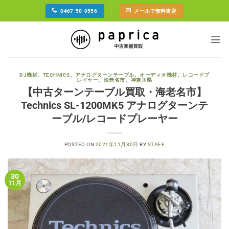
Skip
0467-50-0556
メールで無料査定
to
content
DJ機材
、
TECHNICS
、
アナログターンテーブル
、
オーディオ機材
、
レコードプ
レイヤー
、
海老名市
、
神奈川県
【中古ターンテーブル買取・海老名市】
Technics SL-1200MK5 アナログターンテ
ーブル/レコードプレーヤー
POSTED ON
2021年11月30日
BY
STAFF
30
11月