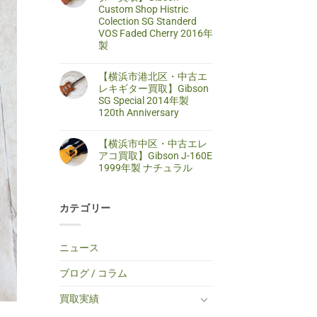
区・
は
Custom Shop Histric
取】
中
ま
SELDER
古
だ
Colection SG Standerd
ス
ア
あ
VOS Faded Cherry 2016年
ト
コ
り
ラ
製
ー
ま
ト
ス
せ
キ
【藤
コ
テ
ん
ャ
沢
メ
ィ
【横浜市港北区・中古エ
ス
市・
ン
ッ
タ
中
ト
レキギター買取】Gibson
ク
ー
古
は
ギ
SG Special 2014年製
タ
エ
ま
タ
イ
レ
だ
120th Anniversary
ー
プ
キ
あ
買
エ
【横
コ
ギ
り
取】
レ
浜
メ
タ
ま
TINY
【横浜市中区・中古エレ
キ
市
ン
ー
せ
BOY
ギ
港
ト
買
ん
アコ買取】Gibson J-160E
TF-
タ
北
は
取】
50
1999年製 ナチュラル
ー
区・
ま
Gibson
BS
へ
中
だ
Custom
ミ
【横
コ
の
古
あ
Shop
ニ
浜
メ
エ
り
Histric
ア
市
ン
レ
ま
Colection
コ
カテゴリー
中
ト
キ
せ
SG
ー
区・
は
ギ
ん
Standerd
ス
中
ま
タ
VOS
テ
古
だ
ー
Faded
ィ
エ
あ
買
ニュース
Cherry
ッ
レ
り
取】
2016
ク
ア
ま
Gibson
年
ギ
コ
せ
SG
ブログ / コラム
製
タ
買
ん
Special
へ
ー
取】
2014
の
へ
Gibson
年
買取実績
の
J-
製
160E
120th