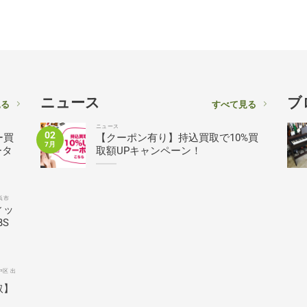
ニュース
ブ
見る
すべて見る
ニュース
02
ー買
【クーポン有り】持込買取で10%買
7月
ータ
取額UPキャンペーン！
浜市
ィッ
BS
中区 出
取】