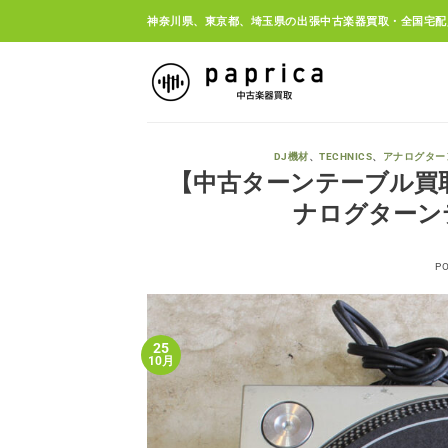
Skip
神奈川県、東京都、埼玉県の出張中古楽器買取・全国宅配
to
content
DJ機材
、
TECHNICS
、
アナログター
【中古ターンテーブル買取・茅ヶ
ナログターン
P
25
10月