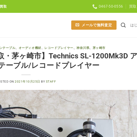
0467-50-0556
買取
買取
メールで無料査定
は
ンテーブル
、
オーディオ機材
、
レコードプレイヤー
、
神奈川県
、
茅ヶ崎市
崎市】Technics SL-1200Mk3D 
テーブル/レコードプレイヤー
OSTED ON
2021年10月25日
BY
STAFF