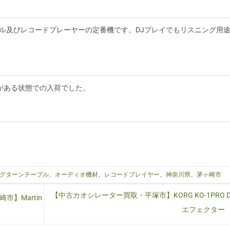
ターンテーブル及びレコードプレーヤーの定番機です。DJプレイでもリスニング用
がある状態での入荷でした。
グターンテーブル
、
オーディオ機材
、
レコードプレイヤー
、
神奈川県
、
茅ヶ崎市
【中古カオシレーター買取・平塚市】KORG KO-1PRO 
】Martin
エフェクター