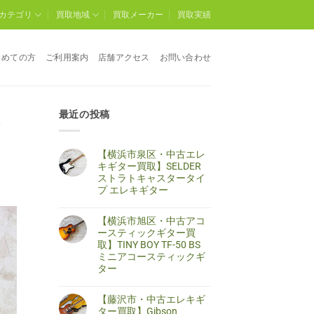
カテゴリ
買取地域
買取メーカー
買取実績
じめての方
ご利用案内
店舗アクセス
お問い合わせ
最近の投稿
ア
【横浜市泉区・中古エレ
キギター買取】SELDER
ストラトキャスタータイ
プ エレキギター
【横
コ
浜
メ
【横浜市旭区・中古アコ
市
ン
泉
ト
ースティックギター買
区・
は
取】TINY BOY TF-50 BS
中
ま
古
だ
ミニアコースティックギ
エ
あ
ター
レ
り
キ
ま
【横
コ
ギ
せ
浜
メ
タ
ん
【藤沢市・中古エレキギ
市
ン
ー
旭
ト
ター買取】Gibson
買