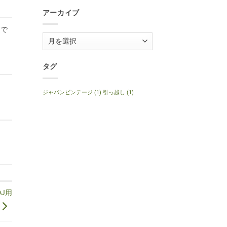
1999
Anniversary
年
へ
アーカイブ
製
の
ナ
チ
途で
ュ
ア
ラ
ル
ー
へ
の
カ
タグ
イ
ブ
ジャパンビンテージ
(1)
引っ越し
(1)
DJ用