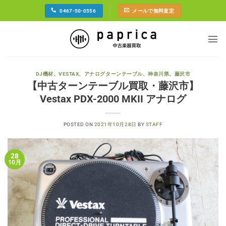
Skip
0467-50-0556
メールで無料査定
to
content
DJ機材
、
VESTAX
、
アナログターンテーブル
、
神奈川県
、
藤沢市
【中古ターンテーブル買取・藤沢市】
Vestax PDX-2000 MKII アナログ
POSTED ON
2021年10月28日
BY
STAFF
28
10月