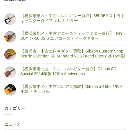
【横浜市泉区・中古エレキギター買取】SELDER ストラト
キャスタータイプ エレキギター
【横
コ
浜
メ
【横浜市旭区・中古アコースティックギター買取】TINY
市
ン
泉
ト
BOY TF-50 BS ミニアコースティックギター
区・
は
中
ま
【横
コ
古
だ
浜
メ
【藤沢市・中古エレキギター買取】Gibson Custom Shop
エ
あ
市
ン
レ
り
旭
ト
Histric Colection SG Standerd VOS Faded Cherry 2016年製
キ
ま
区・
は
ギ
せ
中
ま
【藤
コ
タ
ん
古
だ
沢
メ
【横浜市港北区・中古エレキギター買取】Gibson SG
ー
ア
あ
市・
ン
買
コ
り
中
ト
Special 2014年製 120th Anniversary
取】
ー
ま
古
は
SELDER
ス
せ
エ
ま
【横
コ
ス
テ
ん
レ
だ
浜
メ
ト
【横浜市中区・中古エレアコ買取】Gibson J-160E 1999
ィ
キ
あ
市
ン
ラ
ッ
ギ
り
港
ト
年製 ナチュラル
ト
ク
タ
ま
北
は
キ
ギ
ー
せ
区・
ま
【横
コ
ャ
タ
買
ん
中
だ
浜
メ
ス
ー
取】
古
あ
市
ン
タ
買
Gibson
カテゴリー
エ
り
中
ト
ー
取】
Custom
レ
ま
区・
は
タ
TINY
Shop
キ
せ
中
ま
イ
BOY
Histric
ギ
ん
古
だ
プ
TF-
Colection
タ
エ
あ
ニュース
エ
50
SG
ー
レ
り
レ
BS
Standerd
買
ア
ま