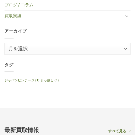
キ
ミ
VOS
取】
コ
せ
ブログ / コラム
ギ
ニ
Faded
Gibson
買
ん
タ
ア
Cherry
SG
取】
ー
コ
2016
Special
Gibson
買取実績
へ
ー
年
2014
J-
の
ス
製
年
160E
テ
へ
製
1999
ィ
の
120th
年
ッ
アーカイブ
Anniversary
製
ク
へ
ナ
ギ
の
チ
タ
ュ
ー
ア
ラ
へ
ル
ー
の
へ
の
カ
イ
タグ
ブ
ジャパンビンテージ
(1)
引っ越し
(1)
最新買取情報
すべて見る