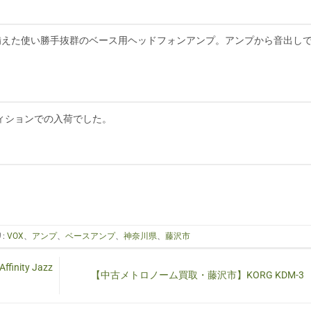
X in等を備えた使い勝手抜群のベース用ヘッドフォンアンプ。アンプから音出し
ィションでの入荷でした。
:
VOX
、
アンプ
、
ベースアンプ
、
神奈川県
、
藤沢市
ity Jazz
【中古メトロノーム買取・藤沢市】KORG KDM-3