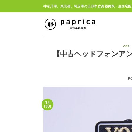
Skip
神奈川県、東京都、埼玉県の出張中古楽器買取・全国宅配
to
content
VOX
【中古ヘッドフォンアンプ買取
P
14
10月