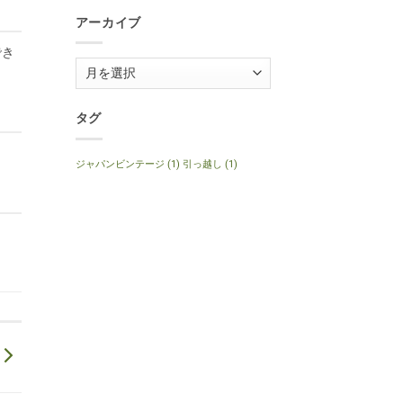
1999
Anniversary
年
へ
アーカイブ
製
の
ナ
チ
でき
ュ
ア
ラ
ル
ー
へ
の
カ
タグ
イ
ブ
ジャパンビンテージ
(1)
引っ越し
(1)