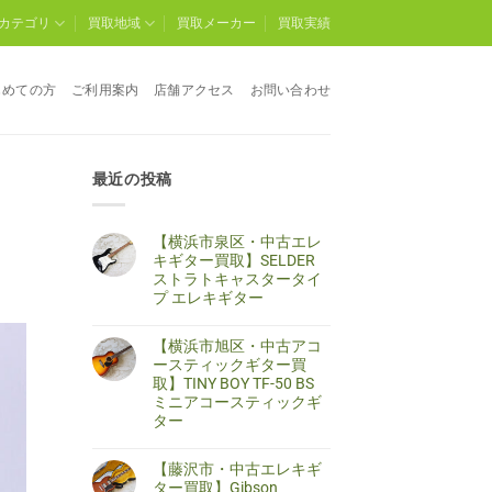
カテゴリ
買取地域
買取メーカー
買取実績
じめての方
ご利用案内
店舗アクセス
お問い合わせ
最近の投稿
【横浜市泉区・中古エレ
キギター買取】SELDER
ストラトキャスタータイ
プ エレキギター
【横
コ
浜
メ
【横浜市旭区・中古アコ
市
ン
泉
ト
ースティックギター買
区・
は
取】TINY BOY TF-50 BS
中
ま
古
だ
ミニアコースティックギ
エ
あ
ター
レ
り
キ
ま
【横
コ
ギ
せ
浜
メ
タ
ん
【藤沢市・中古エレキギ
市
ン
ー
旭
ト
ター買取】Gibson
買