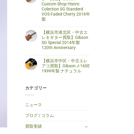
区・
は
Custom Shop Histric
取】
中
ま
SELDER
古
だ
Colection SG Standerd
ス
ア
あ
VOS Faded Cherry 2016年
ト
コ
り
ラ
製
ー
ま
ト
ス
せ
キ
【藤
コ
テ
ん
ャ
沢
メ
ィ
【横浜市港北区・中古エ
ス
市・
ン
ッ
タ
中
ト
レキギター買取】Gibson
ク
ー
古
は
ギ
SG Special 2014年製
タ
エ
ま
タ
イ
レ
だ
120th Anniversary
ー
プ
キ
あ
買
エ
【横
コ
ギ
り
取】
レ
浜
メ
タ
ま
TINY
【横浜市中区・中古エレ
キ
市
ン
ー
せ
BOY
ギ
港
ト
買
ん
アコ買取】Gibson J-160E
TF-
タ
北
は
取】
50
1999年製 ナチュラル
ー
区・
ま
Gibson
BS
へ
中
だ
Custom
ミ
【横
コ
の
古
あ
Shop
ニ
浜
メ
エ
り
Histric
ア
市
ン
レ
ま
Colection
コ
カテゴリー
中
ト
キ
せ
SG
ー
区・
は
ギ
ん
Standerd
ス
中
ま
タ
VOS
テ
古
だ
ー
Faded
ィ
エ
あ
買
ニュース
Cherry
ッ
レ
り
取】
2016
ク
ア
ま
Gibson
年
ギ
コ
せ
SG
ブログ / コラム
製
タ
買
ん
Special
へ
ー
取】
2014
の
へ
Gibson
年
買取実績
の
J-
製
160E
120th