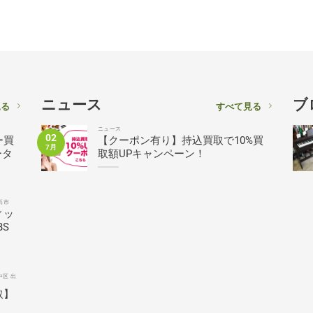
ニュース
ブ
見る
すべて見る
ニュース
02
ー買
【クーポン有り】持込買取で10%買
7月
ータ
取額UPキャンペーン！
浜市
ィッ
BS
中区 出
取】