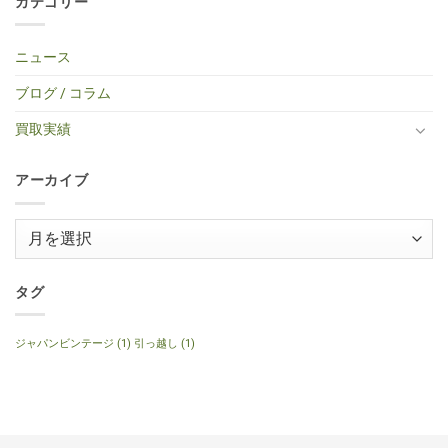
カテゴリー
中
ト
ー
取】
Custom
レ
ま
区・
は
タ
TINY
Shop
キ
せ
中
ま
イ
BOY
Histric
ギ
ん
古
だ
プ
TF-
Colection
タ
エ
あ
ニュース
エ
50
SG
ー
レ
り
レ
BS
Standerd
買
ア
ま
キ
ミ
VOS
取】
コ
せ
ブログ / コラム
ギ
ニ
Faded
Gibson
買
ん
タ
ア
Cherry
SG
取】
ー
コ
2016
Special
Gibson
買取実績
へ
ー
年
2014
J-
の
ス
製
年
160E
テ
へ
製
1999
ィ
の
120th
年
ッ
アーカイブ
Anniversary
製
ク
へ
ナ
ギ
の
チ
タ
ュ
ー
ア
ラ
へ
ル
ー
の
へ
の
カ
イ
タグ
ブ
ジャパンビンテージ
(1)
引っ越し
(1)