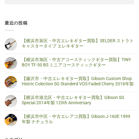
最近の投稿
【横浜市泉区・中古エレキギター買取】SELDER ストラト
キャスタータイプ エレキギター
【横
コ
浜
メ
【横浜市旭区・中古アコースティックギター買取】TINY
市
ン
泉
ト
BOY TF-50 BS ミニアコースティックギター
区・
は
中
ま
【横
コ
古
だ
浜
メ
【藤沢市・中古エレキギター買取】Gibson Custom Shop
エ
あ
市
ン
レ
り
旭
ト
Histric Colection SG Standerd VOS Faded Cherry 2016年製
キ
ま
区・
は
ギ
せ
中
ま
【藤
コ
タ
ん
古
だ
沢
メ
【横浜市港北区・中古エレキギター買取】Gibson SG
ー
ア
あ
市・
ン
買
コ
り
中
ト
Special 2014年製 120th Anniversary
取】
ー
ま
古
は
SELDER
ス
せ
エ
ま
【横
コ
ス
テ
ん
レ
だ
浜
メ
ト
【横浜市中区・中古エレアコ買取】Gibson J-160E 1999
ィ
キ
あ
市
ン
ラ
ッ
ギ
り
港
ト
年製 ナチュラル
ト
ク
タ
ま
北
は
キ
ギ
ー
せ
区・
ま
【横
コ
ャ
タ
買
ん
中
だ
浜
メ
ス
ー
取】
古
あ
市
ン
タ
買
Gibson
エ
り