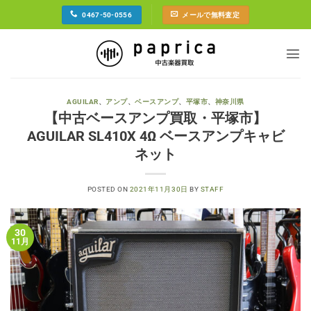
Skip
0467-50-0556
メールで無料査定
to
content
AGUILAR
、
アンプ
、
ベースアンプ
、
平塚市
、
神奈川県
【中古ベースアンプ買取・平塚市】
AGUILAR SL410X 4Ω ベースアンプキャビ
ネット
POSTED ON
2021年11月30日
BY
STAFF
30
11月