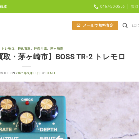
0467-50-0556
買取
買取
メールで無料査定
は
、
トレモロ
、
持込買取
、
神奈川県
、
茅ヶ崎市
・茅ヶ崎市】BOSS TR-2 トレモロ
OSTED ON
2021年9月30日
BY
STAFF