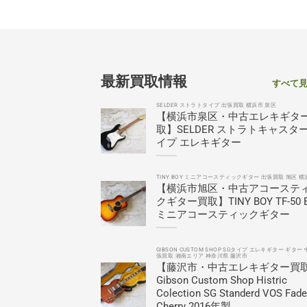
最新買取情報
すべて
SELDER ストラトタイプ 出張買取 横浜市 泉区
【横浜市泉区・中古エレキギタ
取】SELDER ストラトキャスタ
イプ エレキギター
TINY BOY ミニアコースティックギター 出張買取 旭区 横
【横浜市旭区・中古アコーステ
クギター買取】TINY BOY TF-50 
ミニアコースティックギター
GIBSON CUSTOM SHOP SGタイプ エレキギター ギター 
張買取 湘南エリア 神奈川県 藤沢市
【藤沢市・中古エレキギター買
Gibson Custom Shop Histric
Colection SG Standerd VOS Fad
Cherry 2016年製