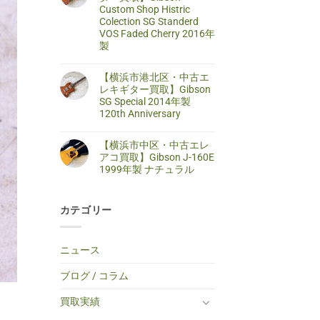
区・
は
Custom Shop Histric
取】
中
ま
SELDER
古
だ
Colection SG Standerd
ス
ア
あ
VOS Faded Cherry 2016年
ト
コ
り
ラ
製
ー
ま
ト
ス
せ
キ
【藤
コ
テ
ん
ャ
沢
メ
ィ
【横浜市港北区・中古エ
ス
市・
ン
ッ
タ
中
ト
レキギター買取】Gibson
ク
ー
古
は
ギ
SG Special 2014年製
タ
エ
ま
タ
イ
レ
だ
120th Anniversary
ー
プ
キ
あ
買
エ
【横
コ
ギ
り
取】
レ
浜
メ
タ
ま
TINY
【横浜市中区・中古エレ
キ
市
ン
ー
せ
BOY
ギ
港
ト
買
ん
アコ買取】Gibson J-160E
TF-
タ
北
は
取】
50
1999年製 ナチュラル
ー
区・
ま
Gibson
BS
へ
中
だ
Custom
ミ
【横
コ
の
古
あ
Shop
ニ
浜
メ
エ
り
Histric
ア
市
ン
レ
ま
Colection
コ
カテゴリー
中
ト
キ
せ
SG
ー
区・
は
ギ
ん
Standerd
ス
中
ま
タ
VOS
テ
古
だ
ー
Faded
ィ
エ
あ
買
ニュース
Cherry
ッ
レ
り
取】
2016
ク
ア
ま
Gibson
年
ギ
コ
せ
SG
ブログ / コラム
製
タ
買
ん
Special
へ
ー
取】
2014
の
へ
Gibson
年
買取実績
の
J-
製
160E
120th