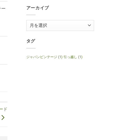
1999
Anniversary
年
へ
アーカイブ
テー
製
の
ナ
チ
ュ
ア
ラ
ル
ー
へ
の
カ
タグ
イ
ブ
ジャパンビンテージ
(1)
引っ越し
(1)
ード