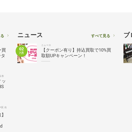
ニュース
ブ
見る
すべて見る
ニュース
02
ー買
【クーポン有り】持込買取で10%買
7月
ータ
取額UPキャンペーン！
浜市
ィッ
BS
中区 出
取】
ed