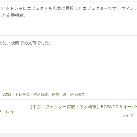
されているトレモロエフェクトを忠実に再現したエフェクターです。ヴィン
した定番機種。
はない状態での入荷でした。
:
BOSS
、
トレモロ
、
持込買取
、
神奈川県
、
茅ヶ崎市
【中古エフェクター買取・茅ヶ崎市】BOSS OD-3 オーバ
/ディレイ
ライブ