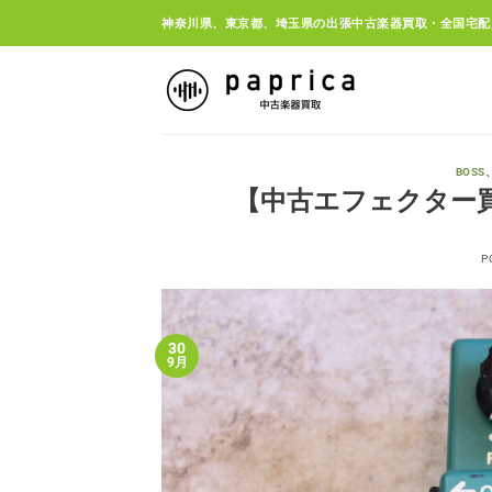
Skip
神奈川県、東京都、埼玉県の出張中古楽器買取・全国宅配
to
content
BOSS
【中古エフェクター買取
P
30
9月