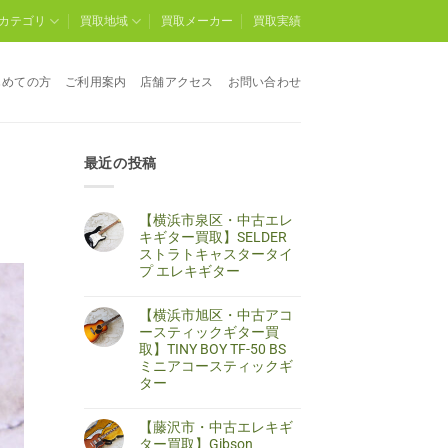
カテゴリ
買取地域
買取メーカー
買取実績
じめての方
ご利用案内
店舗アクセス
お問い合わせ
最近の投稿
【横浜市泉区・中古エレ
キギター買取】SELDER
ストラトキャスタータイ
プ エレキギター
【横
コ
浜
メ
【横浜市旭区・中古アコ
市
ン
泉
ト
ースティックギター買
区・
は
取】TINY BOY TF-50 BS
中
ま
古
だ
ミニアコースティックギ
エ
あ
ター
レ
り
キ
ま
【横
コ
ギ
せ
浜
メ
タ
ん
【藤沢市・中古エレキギ
市
ン
ー
旭
ト
ター買取】Gibson
買